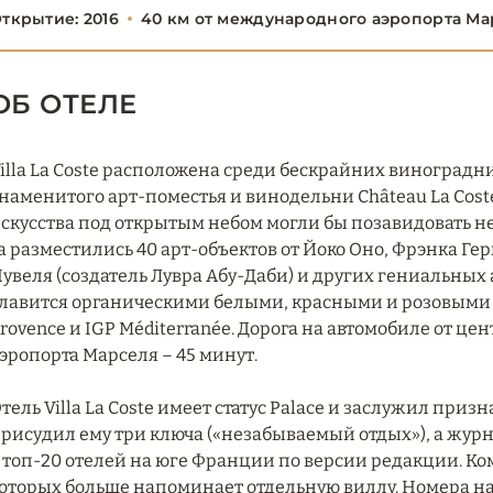
ткрытие: 2016
40 км от международного аэропорта Ма
ОБ ОТЕЛЕ
illa La Coste расположена среди бескрайних виноградн
наменитого арт-поместья и винодельни Château La Cos
скусства под открытым небом могли бы позавидовать н
а разместились 40 арт-объектов от Йоко Оно, Фрэнка Гер
увеля (создатель Лувра Абу-Даби) и других гениальных 
лавится органическими белыми, красными и розовыми в
rovence и IGP Méditerranée. Дорога на автомобиле от це
эропорта Марселя – 45 минут.
тель Villa La Coste имеет статус Palace и заслужил приз
рисудил ему три ключа («незабываемый отдых»), а журнал
 топ-20 отелей на юге Франции по версии редакции. Ком
оторых больше напоминает отдельную виллу. Номера н