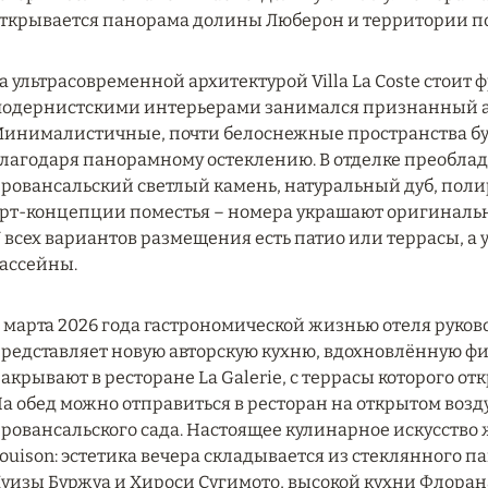
ткрывается панорама долины Люберон и территории по
а ультрасовременной архитектурой Villa La Coste стоит 
одернистскими интерьерами занимался признанный ар
инималистичные, почти белоснежные пространства б
лагодаря панорамному остеклению. В отделке преобла
ровансальский светлый камень, натуральный дуб, полир
рт-концепции поместья – номера украшают оригиналь
 всех вариантов размещения есть патио или террасы, а
ассейны.
 марта 2026 года гастрономической жизнью отеля руко
редставляет новую авторскую кухню, вдохновлённую фил
акрывают в ресторане La Galerie, с террасы которого о
а обед можно отправиться в ресторан на открытом возду
ровансальского сада. Настоящее кулинарное искусство 
ouison: эстетика вечера складывается из стеклянного п
уизы Буржуа и Хироси Сугимото, высокой кухни Флора