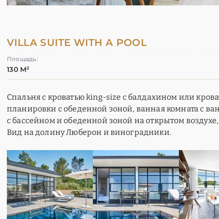
VILLA SUITE WITH A POOL
Площадь:
130 М²
Спальня с кроватью king-size с балдахином или кров
планировки с обеденной зоной, ванная комната с ва
с бассейном и обеденной зоной на открытом воздухе,
Вид на долину Люберон и виноградники.