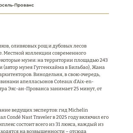
рсель-Прованс
иков, оливковых рощ и дубовых лесов
te. Местной коллекции современного
екоторые музеи: на территории площадью 243
и (автор музея Гуггенхайма в Бильбао), Жана
архитекторов. Винодельня, в свою очередь,
инами апелласьонов Coteaux d’Aix-en-
нтра Экс-ан-Прованса занимает 25 минут, от
нание ведущих экспертов: гид Michelin
 Condé Nast Traveler в 2025 году включил его
плекс состоит всего из 31 люкса, каждый из
аходятся на возвышенности – отсюда