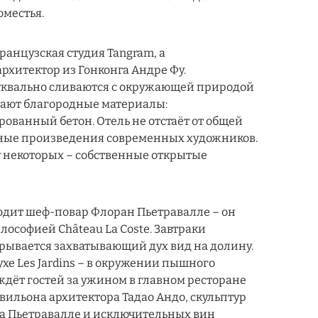
местья.
французская студия Tangram, а
хитектор из Гонконга Андре Фу.
уквально сливаются с окружающей природой
дают благородные материалы:
ованный бетон. Отель не отстаёт от общей
ные произведения современных художников.
 у некоторых – собственные открытые
водит шеф-повар Флоран Пьетравалле – он
ософией Château La Coste. Завтраки
ткрывается захватывающий дух вид на долину.
хе Les Jardins – в окружении пышного
ждёт гостей за ужином в главном ресторане
авильона архитектора Тадао Андо, скульптур
на Пьетравалле и исключительных вин