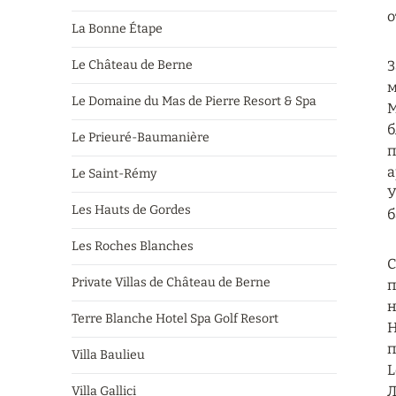
о
La Bonne Étape
Le Château de Berne
З
м
Le Domaine du Mas de Pierre Resort & Spa
М
б
Le Prieuré-Baumanière
п
а
Le Saint-Rémy
У
Les Hauts de Gordes
б
Les Roches Blanches
С
Private Villas de Château de Berne
п
н
Terre Blanche Hotel Spa Golf Resort
Н
п
Villa Baulieu
L
Л
Villa Gallici