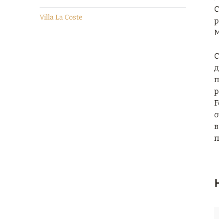
C
Villa La Coste
р
М
С
д
п
р
F
о
в
п