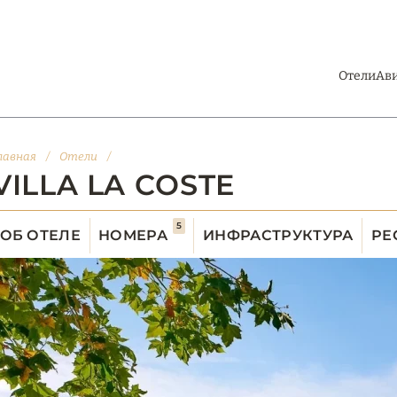
Отели
Ав
лавная
/
Отели
/
VILLA LA COSTE
5
ОБ ОТЕЛЕ
НОМЕРА
ИНФРАСТРУКТУРА
РЕ