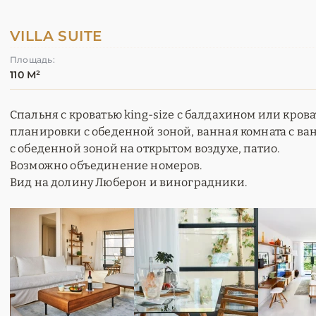
VILLA SUITE
Площадь:
110 М²
Спальня с кроватью king-size с балдахином или кров
планировки с обеденной зоной, ванная комната с ва
с обеденной зоной на открытом воздухе, патио.
Возможно объединение номеров.
Вид на долину Люберон и виноградники.