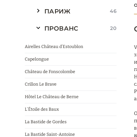
О
ПАРИЖ
46
ПРОВАНС
20
Airelles Château d’Estoublon
V
з
Capelongue
и
г
Château de Fonscolombe
Н
с
Crillon Le Brave
P
Hôtel Le Château de Berne
а
L’Étoile des Baux
О
п
La Bastide de Gordes
в
La Bastide Saint-Antoine
к