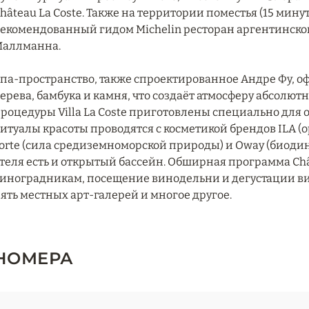
hâteau La Coste. Также на территории поместья (15 мину
екомендованный гидом Michelin ресторан аргентинско
аллманна.
па-пространство, также спроектированное Андре Фу, о
ерева, бамбука и камня, что создаёт атмосферу абсолю
роцедуры Villa La Coste приготовлены специально для 
итуалы красоты проводятся с косметикой брендов ILA (о
orte (сила средиземноморской природы) и Oway (биод
теля есть и открытый бассейн. Обширная программа Châ
иноградникам, посещение винодельни и дегустации ви
ять местных арт-галерей и многое другое.
НОМЕРА