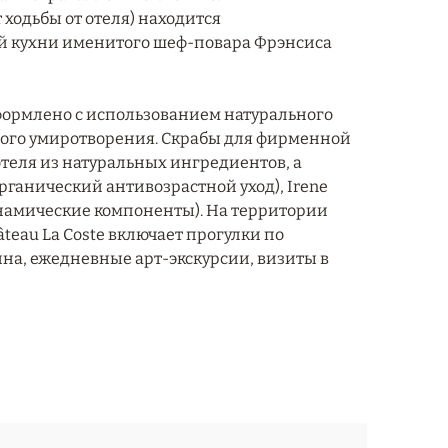
т ходьбы от отеля) находится
й кухни именитого шеф-повара Фрэнсиса
формлено с использованием натурального
тного умиротворения. Скрабы для фирменной
отеля из натуральных ингредиентов, а
рганический антивозрастной уход), Irene
инамические компоненты). На территории
teau La Coste включает прогулки по
на, ежедневные арт-экскурсии, визиты в