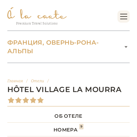
ФРАНЦИЯ, ОВЕРНЬ-РОНА-
АЛЬПЫ
ФРАНЦИЯ
221
БОРДО (НОВАЯ
Главная
/
Отели
/
14
АКВИТАНИЯ)
HÔTEL VILLAGE LA MOURRA
БРЕТАНЬ
5
ОБ ОТЕЛЕ
БУРГУНДИЯ
2
9
НОМЕРА