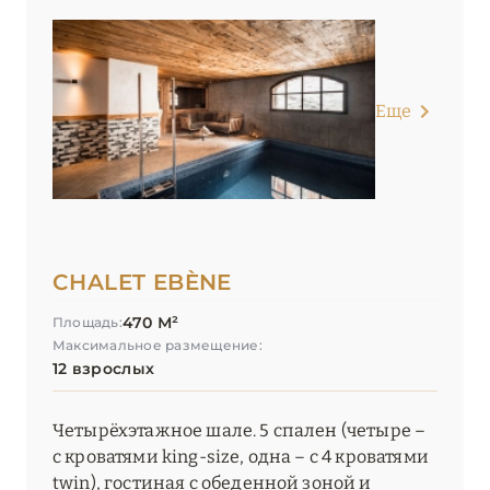
Еще
CHALET EBÈNE
470 М²
Площадь:
Максимальное размещение:
12 взрослых
Четырёхэтажное шале. 5 спален (четыре –
с кроватями king-size, одна – с 4 кроватями
twin), гостиная с обеденной зоной и