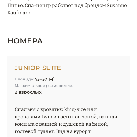
Пинье. Спа-центр работает под брендом Susanne
Hôtel Taj-I Mah
Kaufmann.
Hôtel Village La Mourra
Hôtel Village Montana
НОМЕРА
I.L.Y Hotels La Rosière
InterContinental Lyon – Hotel Dieu
JUNIOR SUITE
Keystone Lodge by Alpine Resorts
43–57 М²
Площадь:
Kopster Hotel Lyon Groupama Stadium
Максимальное размещение:
2 взрослых
L'Apogée Courchevel
L’Alpaga Megève
Спальня с кроватью king-size или
кроватями twin и гостиной зоной, ванная
La Chaudanne
комната с ванной и душевой кабиной,
гостевой туалет. Вид на курорт.
La Sivolière