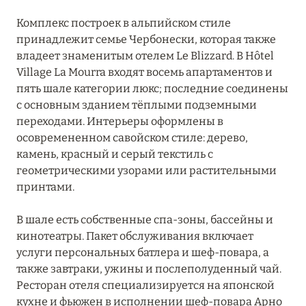
Grand Hôtel Soleil d'Or
Комплекс построек в альпийском стиле
принадлежит семье Чербонески, которая также
Hôtel AlpenRuitor
владеет знаменитым отелем Le Blizzard. В Hôtel
Hôtel Annapurna Courchevel
Village La Mourra входят восемь апартаментов и
пять шале категории люкс; последние соединены
Hôtel Barrière Les Neiges Courchevel
с основным зданием тёплыми подземными
переходами. Интерьеры оформлены в
Hôtel Daria-I Nor
осовремененном савойском стиле: дерево,
Hôtel de La Loze
камень, красный и серый текстиль с
геометрическими узорами или растительными
Hôtel Koh-I Nor
принтами.
Hôtel L'Arboisie
В шале есть собственные спа-зоны, бассейны и
кинотеатры. Пакет обслуживания включает
Hotel Le Kaila
услуги персональных батлера и шеф-повара, а
Hôtel Mont-Blanc Chamonix
также завтраки, ужины и послеполуденный чай.
Ресторан отеля специализируется на японской
Hôtel Mont-Blanc Megeve
кухне и фьюжен в исполнении шеф-повара Арно