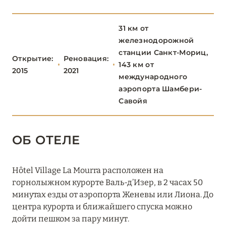
Altapura
31 км от
Aman Le Mélézin
железнодорожной
станции Санкт-Мориц,
Chalet Alice, Chalet Noémie (Les Chalets du Mont
Открытие:
Реновация:
143 км от
d'Arbois)
2015
2021
международного
аэропорта Шамбери-
Chalet Timeless (Le Strato)
Савойя
Cheval Blanc Courchevel
Coeur de Megéve
ОБ ОТЕЛЕ
Crystal Hôtel Courchevel 1850
Hôtel Village La Mourra расположен на
Écrin Blanc Courchevel
горнолыжном курорте Валь-д’Изер, в 2 часах 50
минутах езды от аэропорта Женевы или Лиона. До
Experimental Chalet Val d’Isère
центра курорта и ближайшего спуска можно
Four Seasons Hotel Megève
дойти пешком за пару минут.