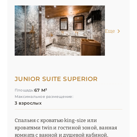
Le 1550
Le Blizzard
Еще
Le C by Alpine Resorts
Le C Resort
Le Chabichou
Le Coucou Méribel
JUNIOR SUITE SUPERIOR
Le Fitz Roy
67 М²
Площадь:
Le Grand Hôtel Courchevel 1850
Максимальное размещение:
3 взрослых
Le K2 Altitude
Спальня с кроватью king-size или
Le K2 Chogori
кроватями twin и гостиной зоной, ванная
Le K2 Djola
комната с ванной и душевой кабиной,