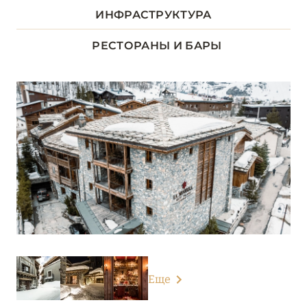
ДОЛИНА ЛУАРЫ
8
ИНФРАСТРУКТУРА
ИЛЬ-ДЕ-ФРАНС
1
РЕСТОРАНЫ И БАРЫ
КОРСИКА
2
ЛАЗУРНЫЙ БЕРЕГ
34
НОРМАНДИЯ
6
О-ДЕ-ФРАНС
3
ОВЕРНЬ-РОНА-АЛЬПЫ
78
Airelles Val d'Isère
Еще
Alpes Hôtel du Pralong