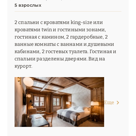
5 взрослых
Relaxed Catered Chalet St. Christophe
2 спальни с кроватями king-size или
Résidence Carlina
кроватями twin и гостиными зонами,
Résidence Daria-I Nor
гостиная с камином, 2 гардеробные, 2
ванные комнаты с ваннами и душевыми
Residence Koh-I Nor (Les Etincelles)
кабинами, 2 гостевых туалета. Гостиная и
спальни разделены дверями. Вид на
Résidence Les Arolles
курорт.
Résidences Village Montana
Six Senses Residences Courchevel
Ultima Hotel Courchevel
Еще
Villa Maïa
White 1921 Courchevel
Yellowstone Lodge by Alpine Resorts