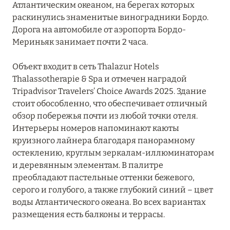
Атлантическим океаном, на берегах которых
раскинулись знаменитые виноградники Бордо.
ОВЕРНЬ-РОНА-АЛЬПЫ
78
Дорога на автомобиле от аэропорта Бордо-
Мериньяк занимает почти 2 часа.
ОКСИТАНИЯ
2
Объект входит в сеть Thalazur Hotels
ПАРИЖ
46
Thalassotherapie & Spa и отмечен наградой
Tripadvisor Travelers’ Choice Awards 2025. Здание
стоит обособленно, что обеспечивает отличный
ПРОВАНС
20
обзор побережья почти из любой точки отеля.
Интерьеры номеров напоминают каюты
круизного лайнера благодаря панорамному
остеклению, круглым зеркалам-иллюминаторам
и деревянным элементам. В палитре
преобладают пастельные оттенки бежевого,
серого и голубого, а также глубокий синий – цвет
воды Атлантического океана. Во всех вариантах
размещения есть балконы и террасы.