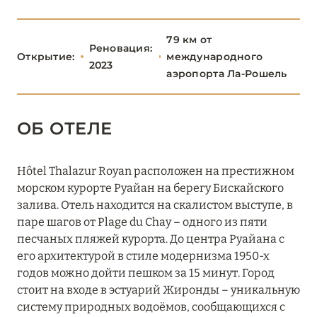
БРЕТАНЬ
5
79 км от
Реновация:
Открытие:
международного
БУРГУНДИЯ
2
2023
аэропорта Ла-Рошель
ДОЛИНА ЛУАРЫ
8
ОБ ОТЕЛЕ
ИЛЬ-ДЕ-ФРАНС
1
Hôtel Thalazur Royan расположен на престижном
КОРСИКА
2
морском курорте Руайан на берегу Бискайского
залива. Отель находится на скалистом выступе, в
паре шагов от Plage du Chay – одного из пяти
ЛАЗУРНЫЙ БЕРЕГ
34
песчаных пляжей курорта. До центра Руайана с
его архитектурой в стиле модернизма 1950-х
НОРМАНДИЯ
6
годов можно дойти пешком за 15 минут. Город
стоит на входе в эстуарий Жиронды – уникальную
О-ДЕ-ФРАНС
3
систему природных водоёмов, сообщающихся с