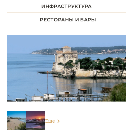
Hôtel Le B d'Arcachon
ИНФРАСТРУКТУРА
Hôtel Thalazur Royan
РЕСТОРАНЫ И БАРЫ
Hôtel Thalazur Saint-Jean-de-Luz
Le Burdigala
Le Cœur du Ferret
Le Garage Biarritz
Les Bords du Lac
Les Sources de Caudalie
Régina Experimental Biarritz
Thalazur Arcachon – La Résidence
Еще
Villa Clarisse & Spa