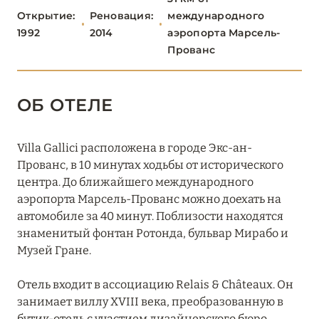
ПАРИЖ
46
Открытие:
Реновация:
международного
1992
2014
аэропорта Марсель-
ПРОВАНС
20
Прованс
Airelles Château d’Estoublon
ОБ ОТЕЛЕ
Capelongue
Château de Fonscolombe
Villa Gallici расположена в городе Экс-ан-
Прованс, в 10 минутах ходьбы от исторического
Crillon Le Brave
центра. До ближайшего международного
аэропорта Марсель-Прованс можно доехать на
Hôtel Le Château de Berne
автомобиле за 40 минут. Поблизости находятся
L’Étoile des Baux
знаменитый фонтан Ротонда, бульвар Мирабо и
Музей Гране.
La Bastide de Gordes
Отель входит в ассоциацию Relais & Châteaux. Он
La Bastide Saint-Antoine
занимает виллу XVIII века, преобразованную в
бутик-отель с участием дизайнерского бюро
La Bonne Étape