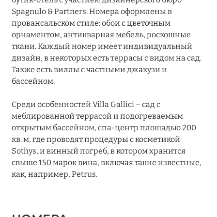
Spagnulo & Partners. Номера оформлены в
Le Château de Berne
провансальском стиле: обои с цветочным
орнаментом, антикварная мебель, роскошные
Le Domaine du Mas de Pierre Resort & Spa
ткани. Каждый номер имеет индивидуальный
дизайн, в некоторых есть террасы с видом на сад.
Le Prieuré-Baumanière
Также есть виллы с частными джакузи и
Le Saint-Rémy
бассейном.
Les Hauts de Gordes
Среди особенностей Villa Gallici – сад с
меблированной террасой и подогреваемым
Les Roches Blanches
открытым бассейном, спа-центр площадью 200
Private Villas de Château de Berne
кв. м, где проводят процедуры с косметикой
Sothys, и винный погреб, в котором хранится
Terre Blanche Hotel Spa Golf Resort
свыше 150 марок вина, включая такие известные,
как, например, Petrus.
Villa Baulieu
Villa Gallici