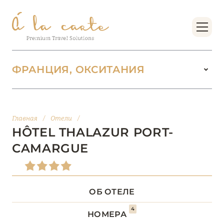
ФРАНЦИЯ, ОКСИТАНИЯ
ФРАНЦИЯ
222
Главная
/
Отели
/
БОРДО (НОВАЯ
HÔTEL THALAZUR PORT-
14
АКВИТАНИЯ)
CAMARGUE
БРЕТАНЬ
5
ОБ ОТЕЛЕ
БУРГУНДИЯ
2
4
НОМЕРА