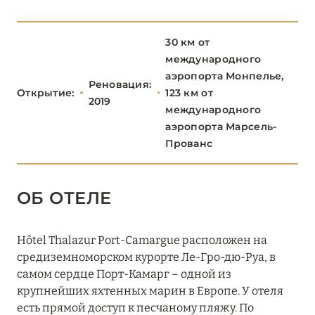
Hôtel Thalazur Port-Camargue
Maison Albar – L’Imperator
30 км от
международного
ПАРИЖ
46
аэропорта Монпелье,
Реновация:
Открытие:
123 км от
2019
международного
ПРОВАНС
20
аэропорта Марсель-
Прованс
ОБ ОТЕЛЕ
Hôtel Thalazur Port-Camargue расположен на
средиземноморском курорте Ле-Гро-дю-Руа, в
самом сердце Порт-Камарг – одной из
крупнейших яхтенных марин в Европе. У отеля
есть прямой доступ к песчаному пляжу. По