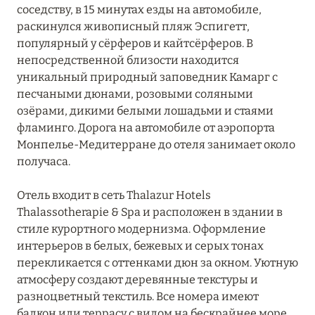
соседству, в 15 минутах езды на автомобиле,
раскинулся живописный пляж Эспигетт,
популярный у сёрферов и кайтсёрферов. В
непосредственной близости находится
уникальный природный заповедник Камарг с
песчаными дюнами, розовыми соляными
озёрами, дикими белыми лошадьми и стаями
фламинго. Дорога на автомобиле от аэропорта
Монпелье-Медитерране до отеля занимает около
получаса.
Отель входит в сеть Thalazur Hotels
Thalassotherapie & Spa и расположен в здании в
стиле курортного модернизма. Оформление
интерьеров в белых, бежевых и серых тонах
перекликается с оттенками дюн за окном. Уютную
атмосферу создают деревянные текстуры и
разноцветный текстиль. Все номера имеют
балкон или террасу с видом на бескрайнее море,