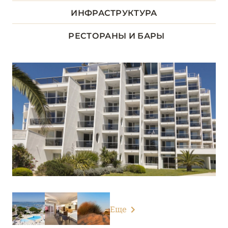
ДОЛИНА ЛУАРЫ
8
ИНФРАСТРУКТУРА
ИЛЬ-ДЕ-ФРАНС
1
РЕСТОРАНЫ И БАРЫ
КОРСИКА
2
ЛАЗУРНЫЙ БЕРЕГ
34
НОРМАНДИЯ
6
О-ДЕ-ФРАНС
3
ОВЕРНЬ-РОНА-АЛЬПЫ
79
ОКСИТАНИЯ
2
Еще