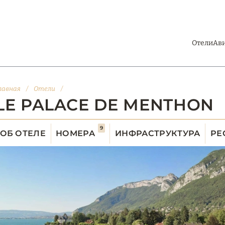
Отели
Ав
лавная
/
Отели
/
LE PALACE DE MENTHON
9
ОБ ОТЕЛЕ
НОМЕРА
ИНФРАСТРУКТУРА
РЕ