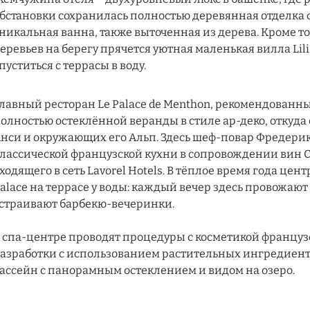
бстановки сохранилась полностью деревянная отделка 
никальная ванна, также выточенная из дерева. Кроме тог
еревьев на берегу прячется уютная маленькая вилла Lili’
пуститься с террасы в воду.
лавный ресторан Le Palace de Menthon, рекомендованны
олностью остеклённой веранды в стиле ар-деко, откуд
нси и окружающих его Альп. Здесь шеф-повар Фредери
лассической французской кухни в сопровождении вин Ch
ходящего в сеть Lavorel Hotels. В тёплое время года цен
alace на террасе у воды: каждый вечер здесь провожают 
страивают барбекю-вечеринки.
 спа-центре проводят процедуры с косметикой француз
азработки с использованием растительных ингредиент
ассейн с панорамным остеклением и видом на озеро.