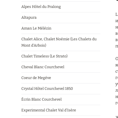
Alpes Hôtel du Pralong
L
Altapura
и
н
Aman Le Mélézin
в
Chalet Alice, Chalet Noémie (Les Chalets du
в
Mont d'Arbois)
п
Chalet Timeless (Le Strato)
О
к
Cheval Blanc Courchevel
с
г
Coeur de Megéve
у
Crystal Hôtel Courchevel 1850
л
н
Écrin Blanc Courchevel
г
Experimental Chalet Val d’Isère
Ж