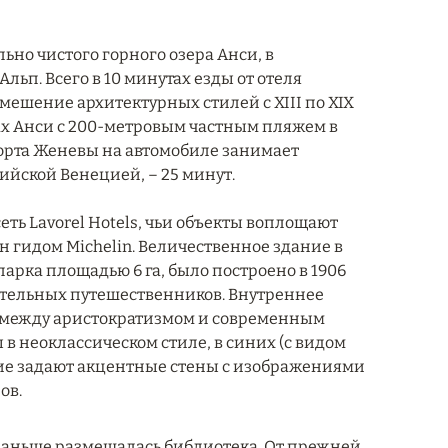
ьно чистого горного озера Анси, в
п. Всего в 10 минутах езды от отеля
ешение архитектурных стилей с XIII по XIX
гах Анси с 200-метровым частным пляжем в
порта Женевы на автомобиле занимает
пийской Венецией, – 25 минут.
ть Lavorel Hotels, чьи объекты воплощают
гидом Michelin. Величественное здание в
арка площадью 6 га, было построено в 1906
оятельных путешественников. Внутреннее
т между аристократизмом и современным
в неоклассическом стиле, в синих (с видом
ение задают акцентные стены с изображениями
ов.
раньше размещалась библиотека. От прежней