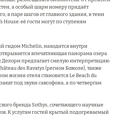
стен, а особый шарм номеру придаёт
о, в паре шагов от главного здания, в тени
s House: её гости могут по ступеням
й гидом Michelin, находится внутри
а открывается впечатляющая панорама озера
к Делорм предлагает смелую интерпретацию
âteau des Ravatys (регион Божоле), также
тром жизни отеля становится Le Beach du
закат под звуки саксофона, а по четвергам
ского бренда Sothys, сочетающего научные
ов. К услугам гостей крытый подогреваемый