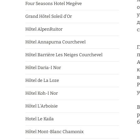
Four Seasons Hotel Megève
о
у
Grand Hôtel Soleil d'Or
д
Hôtel AlpenRuitor
с
Hôtel Annapurna Courchevel
Г
п
Hôtel Barrière Les Neiges Courchevel
А
Hôtel Daria-I Nor
к
в
Hôtel de La Loze
P
у
Hôtel Koh-I Nor
Hôtel L'Arboisie
В
р
Hotel Le Kaila
б
Hôtel Mont-Blanc Chamonix