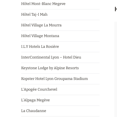
Hôtel Mont-Blanc Megeve
Hôtel Taj-I Mah
Hôtel Village La Mourra
Hôtel Village Montana
I.L.Y Hotels La Rosière
InterContinental Lyon – Hotel Dieu
Keystone Lodge by Alpine Resorts
Kopster Hotel Lyon Groupama Stadium
L'Apogée Courchevel
L’Alpaga Megève
La Chaudanne