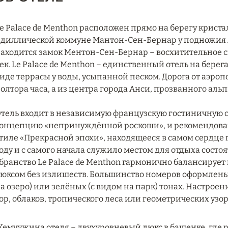
e Palace de Menthon расположен прямо на берегу кристал
диллической коммуне Мантон-Сен-Бернар у подножия Аль
аходится замок Ментон-Сен-Бернар – восхитительное см
ек. Le Palace de Menthon – единственный отель на бере
иде террасы у воды, усыпанной песком. Дорога от аэро
олтора часа, а из центра города Анси, прозванного аль
тель входит в независимую французскую гостиничную се
онцепцию «непринуждённой роскоши», и рекомендован 
тиле «Прекрасной эпохи», находящееся в самом сердце п
оду и с самого начала служило местом для отдыха сост
бранство Le Palace de Menthon гармонично балансируе
юксом без излишеств. Большинство номеров оформлены 
а озеро) или зелёных (с видом на парк) тонах. Настро
ор, облаков, тропического леса или геометрических узор
емчужина отеля – двухуровневый люкс в башенке, где 