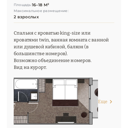
16–18 М²
Площадь:
Le K2 Palace
Максимальное размещение:
2 взрослых
Le Lana
Le Lodge Park
Спальня с кроватью king-size или
кроватями twin, ванная комната с ванной
Le Palace de Menthon
или душевой кабиной, балкон (в
большинстве номеров).
Le Saint Roch
Возможно объединение номеров.
Le Sarto
Вид на курорт.
Le Strato
Le Val Thorens
Еще
Les 2 Chalets Les Apartments du Strato
Les 3 Vallées
Les Airelles Courchevel