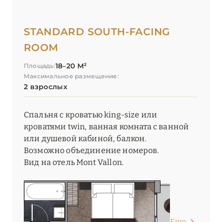
Les Barmes de l’Ours
STANDARD SOUTH-FACING
Les Chalets du Koh-I Nor
ROOM
Les Chalets du L’Alpaga Megève
18–20 М²
Площадь:
Les Chalets du Mont d'Arbois
Максимальное размещение:
2 взрослых
Les Fermes de Marie
Спальня с кроватью king-size или
Les Suites de la Potinière
кроватями twin, ванная комната с ванной
Lyon Marriott Hotel Cité Internationale
или душевой кабиной, балкон.
Возможно объединение номеров.
Mamie Megève
Вид на отель Mont Vallon.
Mammoth Lodge by Alpine Resorts
Manali Lodge by Alpine Resorts
Pashmina Le Refuge
Еще