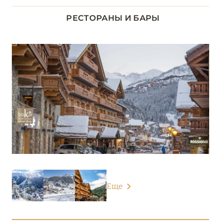
ДОЛИНА ЛУАРЫ
8
РЕСТОРАНЫ И БАРЫ
ИЛЬ-ДЕ-ФРАНС
1
КОРСИКА
2
ЛАЗУРНЫЙ БЕРЕГ
34
НОРМАНДИЯ
6
О-ДЕ-ФРАНС
3
ОВЕРНЬ-РОНА-АЛЬПЫ
75
Еще
Airelles Val d'Isère
Alpes Hôtel du Pralong