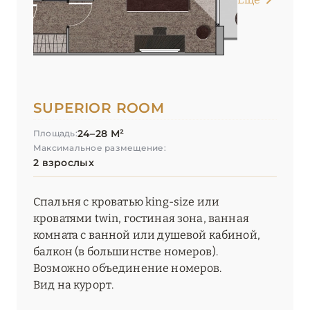
Relaxed Catered Chalet St. Christophe
Résidence Daria-I Nor
Residence Koh-I Nor (Les Etincelles)
SUPERIOR ROOM
Six Senses Residences Courchevel
24–28 М²
Площадь:
Ultima Hotel Courchevel
Максимальное размещение:
2 взрослых
Villa Maïa
White 1921 Courchevel
Спальня с кроватью king-size или
кроватями twin, гостиная зона, ванная
Yellowstone Lodge by Alpine Resorts
комната с ванной или душевой кабиной,
балкон (в большинстве номеров).
ОКСИТАНИЯ
2
Возможно объединение номеров.
Вид на курорт.
ПАРИЖ
46