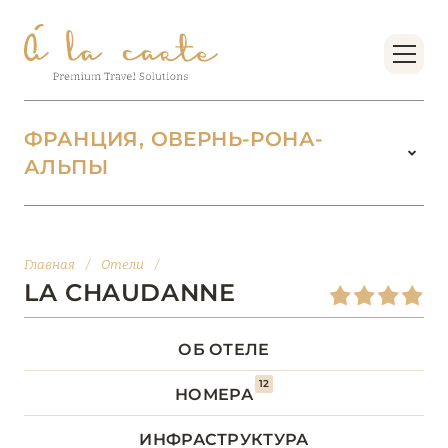
ФРАНЦИЯ, ОВЕРНЬ-РОНА-
АЛЬПЫ
ФРАНЦИЯ
218
БОРДО (НОВАЯ
Главная
/
Отели
/
14
АКВИТАНИЯ)
LA CHAUDANNE
БРЕТАНЬ
5
ОБ ОТЕЛЕ
12
БУРГУНДИЯ
НОМЕРА
2
ИНФРАСТРУКТУРА