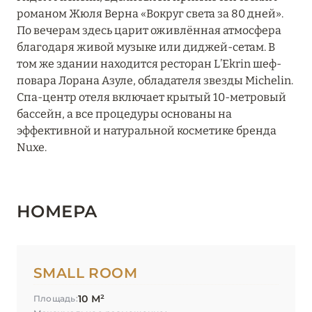
романом Жюля Верна «Вокруг света за 80 дней».
Hôtel Taj-I Mah
По вечерам здесь царит оживлённая атмосфера
Hôtel Village La Mourra
благодаря живой музыке или диджей-сетам. В
том же здании находится ресторан L’Ekrin шеф-
Hôtel Village Montana
повара Лорана Азуле, обладателя звезды Michelin.
Спа-центр отеля включает крытый 10-метровый
I.L.Y Hotels La Rosière
бассейн, а все процедуры основаны на
InterContinental Lyon – Hotel Dieu
эффективной и натуральной косметике бренда
Nuxe.
Keystone Lodge by Alpine Resorts
Kopster Hotel Lyon Groupama Stadium
НОМЕРА
L'Apogée Courchevel
L’Alpaga Megève
SMALL ROOM
La Chaudanne
10 М²
Площадь:
La Sivolière