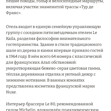
пешие походы, гольф и велосипедные маршруты,
Grand Hôtel Soleil d'Or
включая участки знаменитой трассы «Тур де
Франс».
Hôtel AlpenRuitor
Hôtel Annapurna Courchevel
Отель входит в единую семейную управляющую
группу с соседним пятизвёздочным отелем Le
Hôtel Barrière Les Neiges Courchevel
Kaila, разделяя философию внимательного
гостеприимства. Здание в стиле традиционного
Hôtel Daria-I Nor
шале из дерева и камня впервые приняло гостей
Hôtel de La Loze
в 1964 году. В нём всего 64 номера с классической
для французских Альп обстановкой:
Hôtel Koh-I Nor
умиротворяющая бежево-серая цветовая гамма,
тёплая деревянная отделка и уютный декор с
Hôtel L'Arboisie
зимними мотивами. В ванных комнатах
представлена косметика французской марки
Hotel Le Kaila
Nuxe.
Hôtel Mont-Blanc Chamonix
Интерьер брассери Le 80, рекомендованной
Hôtel Mont-Blanc Megeve
гидом Michelin, вдохновлён приключенческим