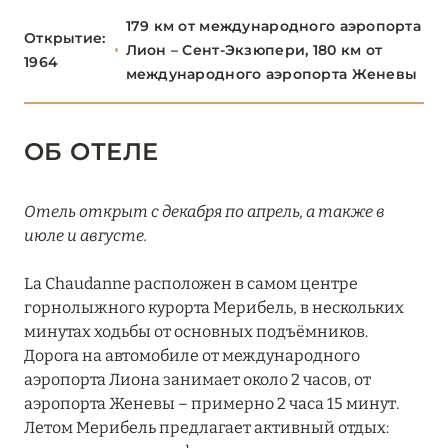
179 км от международного аэропорта
Altapura
Открытие:
Лион – Сент-Экзюпери, 180 км от
1964
международного аэропорта Женевы
Aman Le Mélézin
Chalet Alice, Chalet Noémie (Les Chalets du Mont
d'Arbois)
ОБ ОТЕЛЕ
Chalet Timeless (Le Strato)
Отель открыт с декабря по апрель, а также в
Cheval Blanc Courchevel
июле и августе.
Coeur de Megéve
La Chaudanne расположен в самом центре
Crystal Hôtel Courchevel 1850
горнолыжного курорта Мерибель, в нескольких
минутах ходьбы от основных подъёмников.
Écrin Blanc Courchevel
Дорога на автомобиле от международного
аэропорта Лиона занимает около 2 часов, от
Experimental Chalet Val d’Isère
аэропорта Женевы – примерно 2 часа 15 минут.
Four Seasons Hotel Megève
Летом Мерибель предлагает активный отдых: