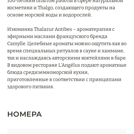
100-летним опытом работы в сфере натуральной
косметики и Thalgo, создающего продукты на
Pan Deï Palais
основе морской воды и водорослей.
Royal Antibes
Изюминка Thalazur Antibes – ароматерапия с
Thalazur Antibes – Hôtel & Spa
эфирными маслами французского бренда
Camylle. Целебные ароматы можно ощутить как во
Thalazur Antibes – Résidence & Spa
время специальных ритуалов в сауне и хаммаме,
так и наслаждаясь авторскими коктейлями в баре.
Thalazur Bandol Île Rousse
В видовом ресторане L’Angélus подают ароматные
Villa Marie Saint-Tropez
блюда средиземноморской кухни,
приготовленные в соответствии с принципами
здорового питания.
НОРМАНДИЯ
6
О-ДЕ-ФРАНС
3
НОМЕРА
ОВЕРНЬ-РОНА-АЛЬПЫ
79