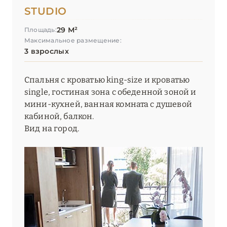
ОКСИТАНИЯ
2
STUDIO
29 М²
Площадь:
ПАРИЖ
46
Максимальное размещение:
3 взрослых
ПРОВАНС
20
Спальня с кроватью king-size и кроватью
single, гостиная зона с обеденной зоной и
мини-кухней, ванная комната с душевой
кабиной, балкон.
Вид на город.