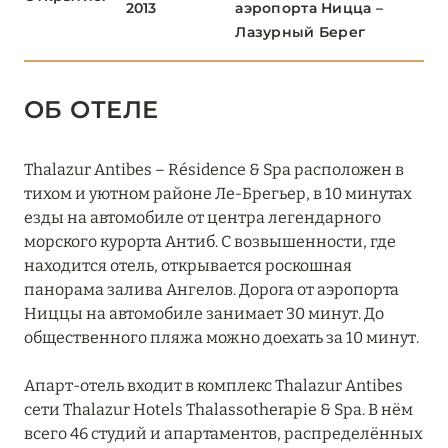
2013
аэропорта Ницца –
Château Saint-Martin & Spa
Лазурный Берег
Cheval Blanc St-Tropez
ОБ ОТЕЛЕ
ÉPI 1959 Baie de Pampelonne
Grand-Hôtel du Cap-Ferrat, A Four Seasons Hotel
Thalazur Antibes – Résidence & Spa расположен в
тихом и уютном районе Ле-Брегьер, в 10 минутах
Hôtel Barrière Le Gray d’Albion
езды на автомобиле от центра легендарного
Hôtel Barrière Le Majestic Cannes
морского курорта Антиб. С возвышенности, где
находится отель, открывается роскошная
Hôtel Cap Estel
панорама залива Ангелов. Дорога от аэропорта
Ниццы на автомобиле занимает 30 минут. До
Hôtel du Couvent, a Luxury Collection Hotel
общественного пляжа можно доехать за 10 минут.
Hôtel Five Seas
Апарт-отель входит в комплекс Thalazur Antibes
Hotel Le Saint Paul
сети Thalazur Hotels Thalassotherapie & Spa. В нём
всего 46 студий и апартаментов, распределённых
Hôtel Le Soleia