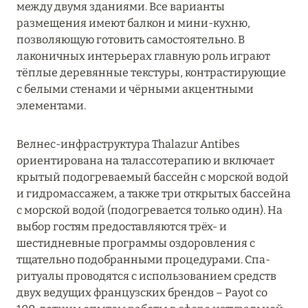
между двумя зданиями. Все варианты
Hôtel Martinez
размещения имеют балкон и мини-кухню,
позволяющую готовить самостоятельно. В
Hôtel Royal-Riviera
лаконичных интерьерах главную роль играют
тёплые деревянные текстуры, контрастирующие
InterContinental Marseille – Hotel Dieu
с белыми стенами и чёрными акцентными
элементами.
La Pinède Plage
La Réserve Ramatuelle Hotel, Spa & Villas
Велнес-инфраструктура Thalazur Antibes
ориентирована на талассотерапию и включает
La Tartane Saint-Tropez
крытый подогреваемый бассейн с морской водой
Le Mas Candille
и гидромассажем, а также три открытых бассейна
с морской водой (подогревается только один). На
Les Roches Rouges
выбор гостям предоставляются трёх- и
шестидневные программы оздоровления с
Lily of the Valley
тщательно подобранными процедурами. Спа-
ритуалы проводятся с использованием средств
Lou Pinet
двух ведущих французских брендов – Payot со
Maison Albar – Le Victoria