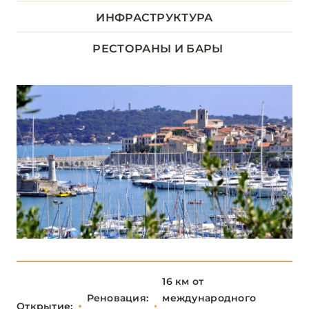
ДОЛИНА ЛУАРЫ
8
ИНФРАСТРУКТУРА
ИЛЬ-ДЕ-ФРАНС
1
РЕСТОРАНЫ И БАРЫ
КОРСИКА
2
ЛАЗУРНЫЙ БЕРЕГ
34
Airelles Saint-Tropez, Château de la Messardière
Althoff Villa Belrose
Anantara Plaza Nice Hotel
Carlton Cannes, a Regent Hotel
Château de la Chèvre d’Or
16 км от
Реновация:
международного
Château de Valmer
Открытие: