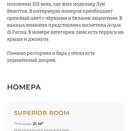
половины XIX века, где жил модельер Луи
Grands Boulevards Experimental
Вюиттон. В интерьерах номеров преобладает
ореховый цвет с чёрными и белыми акцентами. В
Hôtel Balzac Paris
ванных комнатах представлена косметика Acqua
Hôtel de Berri Champs-Élysées
di Parma. В номере категории люкс есть терраса на
крыше и джакузи.
Hôtel de Crillon, A Rosewood Hotel
Помимо ресторана и бара у отеля есть
Hôtel Elysia Paris
уединённый дворик.
Hôtel La Bourdonnais
Hôtel Le Derby Alma
НОМЕРА
Hôtel Le Marquis
Hôtel Le Monna Lisa
SUPERIOR ROOM
Hôtel Le Tourville
21 М²
Площадь:
Hôtel Le Walt
Максимальное размещение: