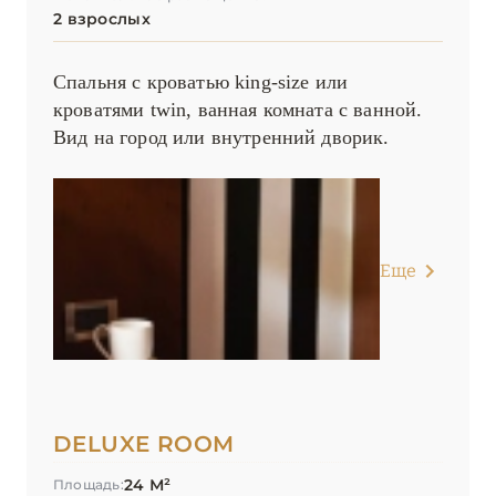
2 взрослых
Hôtel Napoléon Paris
Hôtel Plaza Athénée, Dorchester Collection
Спальня с кроватью king-size или
кроватями twin, ванная комната с ванной.
Kopster Hotel Paris Porte de Versailles
Вид на город или внутренний дворик.
La Fantaisie
La Réserve Paris – Apartments
La Réserve Paris – Hotel & Spa
Еще
Le Bristol Paris
Le Cinq Codet
Le Dokhan’s, Paris Arc de Triomphe, a Tribute Portfolio
Hotel
DELUXE ROOM
Le Grand Mazarin
24 М²
Площадь: