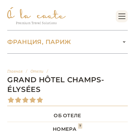
ФРАНЦИЯ, ПАРИЖ
ФРАНЦИЯ
222
Главная
/
Отели
/
БОРДО (НОВАЯ
GRAND HÔTEL CHAMPS-
14
АКВИТАНИЯ)
ÉLYSÉES
БРЕТАНЬ
5
ОБ ОТЕЛЕ
БУРГУНДИЯ
2
7
НОМЕРА