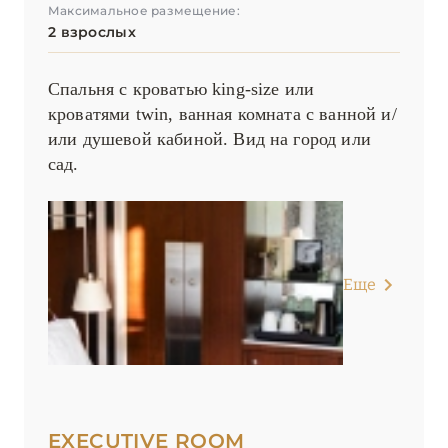
Максимальное размещение:
Le Meurice
2 взрослых
Lutetia, Paris
Спальня с кроватью king-size или
Maison Albar – Le Diamond
кроватями twin, ванная комната с ванной и/
Maison Albar – Le Pont-Neuf
или душевой кабиной. Вид на город или
сад.
Maison Albar – Le Vendome
Maison Albar- Le Champs-Elysées
Maison Barrière Vendôme
Еще
Maison Boissière – BARNES Residences
Mandarin Oriental, Paris
Norman Hôtel & Spa
Ritz Paris
EXECUTIVE ROOM