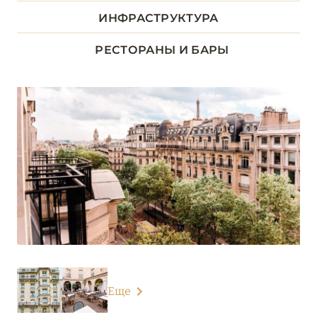
ДОЛИНА ЛУАРЫ
8
ИНФРАСТРУКТУРА
ИЛЬ-ДЕ-ФРАНС
1
РЕСТОРАНЫ И БАРЫ
КОРСИКА
2
ЛАЗУРНЫЙ БЕРЕГ
34
НОРМАНДИЯ
6
О-ДЕ-ФРАНС
3
ОВЕРНЬ-РОНА-АЛЬПЫ
79
ОКСИТАНИЯ
2
Еще