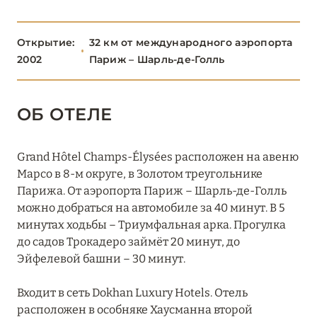
ПАРИЖ
46
Открытие:
32 км от международного аэропорта
1, Place Vendôme
2002
Париж – Шарль-де-Голль
Barrière Le Fouquet's Paris
Bvlgari Hotel Paris
ОБ ОТЕЛЕ
Château des Fleurs
Grand Hôtel Champs-Élysées расположен на авеню
Cheval Blanc Paris
Марсо в 8-м округе, в Золотом треугольнике
Experimental Marais
Парижа. От аэропорта Париж – Шарль-де-Голль
можно добраться на автомобиле за 40 минут. В 5
Fauchon L'Hôtel Paris
минутах ходьбы – Триумфальная арка. Прогулка
до садов Трокадеро займёт 20 минут, до
Four Seasons Hotel George V, Paris
Эйфелевой башни – 30 минут.
Grand Hôtel Champs-Élysées
Входит в сеть Dokhan Luxury Hotels. Отель
Grand Pigalle Experimental
расположен в особняке Хаусманна второй