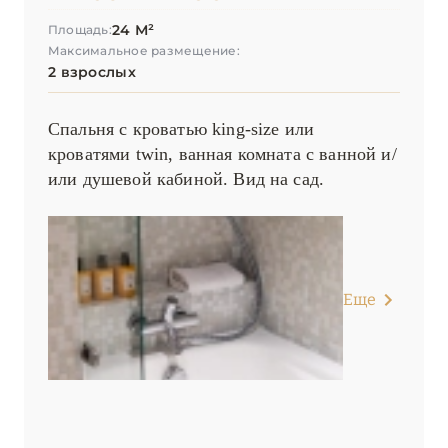
Saint James Paris
24 М²
Площадь:
Максимальное размещение:
Shangri-La, Paris
2 взрослых
The Peninsula Paris
Спальня с кроватью king-size или
Villa Junot
кроватями twin, ванная комната с ванной и/
или душевой кабиной. Вид на сад.
ПРОВАНС
20
Еще