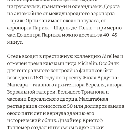
цитрусовыми, гранатами и олеандрами. Дорога
на автомобиле от международного аэропорта
Париж-Орли занимает около получаса, от
аэропорта Париж – Шарль-де-Голль – примерно
час. До центра Парижа можно доехать за 40–45
минут.
Отель входит в престижную коллекцию Airelles и
отмечен тремя ключами гида Michelin. Особняк
для генерального контролёра финансов был
возведён в 1681 году по проекту Жюля Ардуэна-
Мансара – главного архитектора Версаля, автора
Зеркальной галереи, Большого Трианона и
часовни Версальского дворца. Масштабная
реставрация стоимостью 50 млн долларов заняла
около пяти лет и вернула зданию его
исторический облик. Дизайнер Кристоф
Толлемер создал интерьеры в духе эпохи