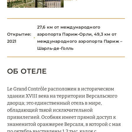
ОВЕРНЬ-РОНА-АЛЬПЫ
78
ОКСИТАНИЯ
2
27,6 км от международного
Открытие:
аэропорта Париж-Орли, 49,3 км от
2021
международного аэропорта Париж –
ПАРИЖ
46
Шарль-де-Голль
ПРОВАНС
20
ОБ ОТЕЛЕ
Le Grand Contrôle расположен в историческом
здании XVIII века на территории Версальского
дворца; это единственный отель в мире,
обладающий такой исключительной
привилегией. Особняк имеет прямой доступ к
знаменитой оранжерее Версаля, в которой с мая
по октябрь выставлены 1,2 тыс. кадок с