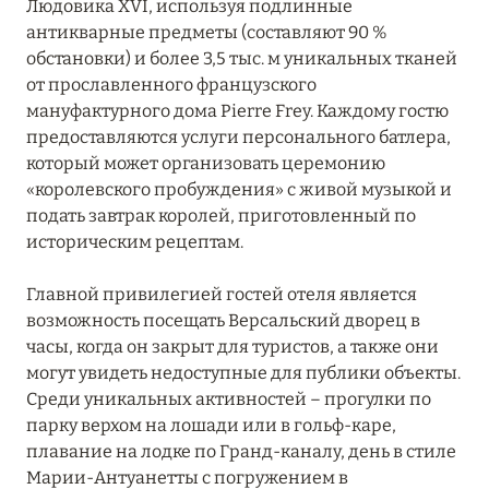
Людовика XVI, используя подлинные
антикварные предметы (составляют 90 %
обстановки) и более 3,5 тыс. м уникальных тканей
от прославленного французского
мануфактурного дома Pierre Frey. Каждому гостю
предоставляются услуги персонального батлера,
который может организовать церемонию
«королевского пробуждения» с живой музыкой и
подать завтрак королей, приготовленный по
историческим рецептам.
Главной привилегией гостей отеля является
возможность посещать Версальский дворец в
часы, когда он закрыт для туристов, а также они
могут увидеть недоступные для публики объекты.
Среди уникальных активностей – прогулки по
парку верхом на лошади или в гольф-каре,
плавание на лодке по Гранд-каналу, день в стиле
Марии-Антуанетты с погружением в