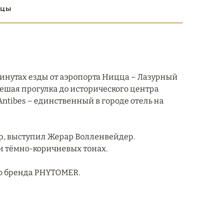
ццы
 минутах езды от аэропорта Ницца – Лазурный
Пешая прогулка до исторического центра
Antibes – единственный в городе отель на
, выступил Жерар Волленвейдер.
 тёмно-коричневых тонах.
го бренда PHYTOMER.