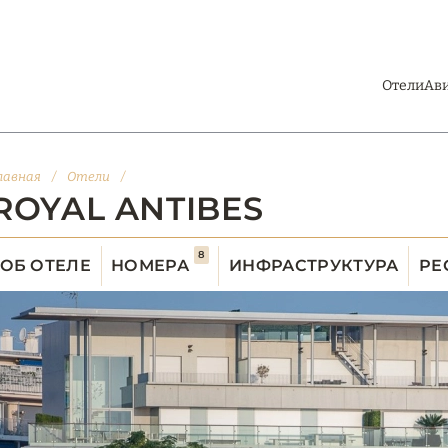
Отели
Ав
лавная
/
Отели
/
ROYAL ANTIBES
8
ОБ ОТЕЛЕ
НОМЕРА
ИНФРАСТРУКТУРА
РЕ