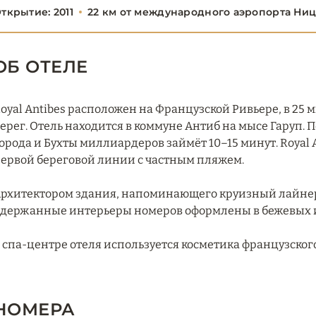
ткрытие: 2011
22 км от международного аэропорта Ни
ОБ ОТЕЛЕ
oyal Antibes расположен на Французской Ривьере, в 25
ерег. Отель находится в коммуне Антиб на мысе Гаруп. 
орода и Бухты миллиардеров займёт 10–15 минут. Royal 
ервой береговой линии с частным пляжем.
рхитектором здания, напоминающего круизный лайнер
держанные интерьеры номеров оформлены в бежевых и
 спа-центре отеля используется косметика французско
НОМЕРА