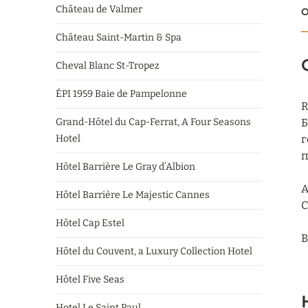
Château de Valmer
О
Château Saint-Martin & Spa
Cheval Blanc St-Tropez
ÉPI 1959 Baie de Pampelonne
R
Grand-Hôtel du Cap-Ferrat, A Four Seasons
Б
Hotel
г
п
Hôtel Barrière Le Gray d’Albion
А
Hôtel Barrière Le Majestic Cannes
С
Hôtel Cap Estel
В
Hôtel du Couvent, a Luxury Collection Hotel
Hôtel Five Seas
Hotel Le Saint Paul