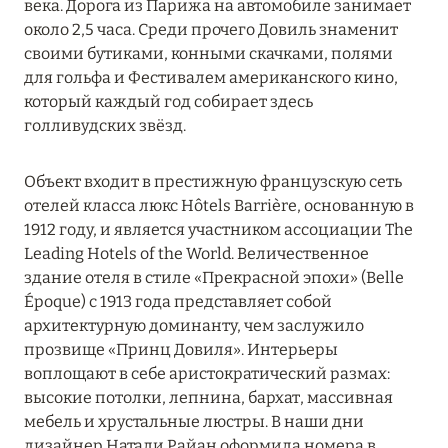
века. Дорога из Парижа на автомобиле занимает
около 2,5 часа. Среди прочего Довиль знаменит
своими бутиками, конными скачками, полями
для гольфа и Фестивалем американского кино,
который каждый год собирает здесь
голливудских звёзд.
Объект входит в престижную французскую сеть
отелей класса люкс Hôtels Barrière, основанную в
1912 году, и является участником ассоциации The
Leading Hotels of the World. Величественное
здание отеля в стиле «Прекрасной эпохи» (Belle
Époque) с 1913 года представляет собой
архитектурную доминанту, чем заслужило
прозвище «Принц Довиля». Интерьеры
воплощают в себе аристократический размах:
высокие потолки, лепнина, бархат, массивная
мебель и хрустальные люстры. В наши дни
дизайнер Натали Райан оформила номера в