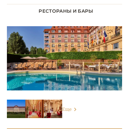
ДОЛИНА ЛУАРЫ
8
РЕСТОРАНЫ И БАРЫ
ИЛЬ-ДЕ-ФРАНС
1
КОРСИКА
2
ЛАЗУРНЫЙ БЕРЕГ
34
НОРМАНДИЯ
6
Château d’Audrieu
Hôtel Thalazur Cabourg
Hôtel Thalazur Ouistreham
Еще
L'Hôtel du Golf Deauville