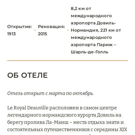
Le Normandy Deauville
8,2 км от
Le Royal Deauville
международного
аэропорта Довиль-
Открытие:
Реновация:
О-ДЕ-ФРАНС
3
Нормандия, 221 км от
1913
2015
международного
аэропорта Париж –
ОВЕРНЬ-РОНА-АЛЬПЫ
78
Шарль-де-Голль
ОКСИТАНИЯ
2
ОБ ОТЕЛЕ
ПАРИЖ
46
Отель открыт с марта по октябрь.
ПРОВАНС
20
Le Royal Deauville расположен в самом центре
легендарного нормандского курорта Довиль на
берегу пролива Ла-Манш – места отдыха знати и
состоятельных путешественников с середины XIX