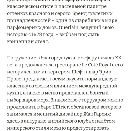
классическом стиле и пастельной палитре
оттенков красного и серого. Бренд туалетных
принадлежностей – один из старейших в мире
парфюмерных домов, Guerlain, ведущий свою
историю с 1828 года, – выбран под стать
концепции отеля.
Погружение в благородную атмосферу начала XX
века продолжается в ресторане Le Côté Royal с его
историческим интерьером. Шеф-повар Эрик
Прово предлагает гостям вкусить нормандскую
классику со свежим влиянием международной
кухни, а также в меню представлен богатый
выбор даров моря. Знакомство с терруаром можно
продолжить в баре L’Etrier, обстановкой которого
занимался именитый дизайнер Жак Гарсия:
здесь в антураже английского клуба с налётом
имперского стиля можно продегустировать