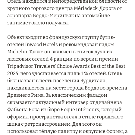
Отель находится в непосредственной близости от
крупного торгового центра Mériadeck. Дорога от
ОВЕРНЬ-РОНА-АЛЬПЫ
79
аэропорта Бордо-Мериньяк на автомобиле
занимает около получаса.
ОКСИТАНИЯ
2
Объект входит во французскую группу бутик-
ПАРИЖ
отелей Inwood Hotels и рекомендован гидом
46
Michelin. Также он включён в список лучших
люксовых отелей Франции по версии премии
ПРОВАНС
20
Tripadvisor Travelers’ Choice Awards Best of the Best
2025, чего удостаивается лишь 1 % отелей. Отель
был назван в честь поселения Бурдигала,
находившегося на месте города Бордо во времена
Древнего Рима. За классическим фасадом
скрывается актуальный интерьер от дизайнера
Фабьена Рока из бюро Roque Intérieurs, который
оформил пространства отеля в стиле городского
шика с ретронастроением. Для этого он
использовал тёплую палитру и округлые формы, а