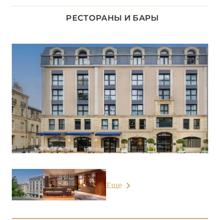
Hôtel Le B d'Arcachon
РЕСТОРАНЫ И БАРЫ
Hôtel Thalazur Royan
Hôtel Thalazur Saint-Jean-de-Luz
Le Burdigala
Le Cœur du Ferret
Le Garage Biarritz
Les Bords du Lac
Les Sources de Caudalie
Régina Experimental Biarritz
Еще
Thalazur Arcachon – La Résidence
Villa Clarisse & Spa