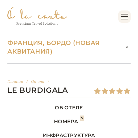
ФРАНЦИЯ, БОРДО (НОВАЯ
АКВИТАНИЯ)
ФРАНЦИЯ
222
БОРДО (НОВАЯ
Главная
/
Отели
/
14
АКВИТАНИЯ)
LE BURDIGALA
Hôtel Arcanse
ОБ ОТЕЛЕ
Hôtel Chais Monnet & Spa
5
НОМЕРА
Hôtel de Toiras
ИНФРАСТРУКТУРА