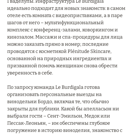
Гваделупы. Инфраструктура Le Burdigala
идеально подходит для новых знакомств: в самом
отеле есть комната с видеоприставками, а в паре
шагов от него – мультифункциональный
комплекс с конференц-залами, коворкингом и
кинозалом. Массажи и спа-процедуры для лица
можно заказать прямо в номер; последние
проводятся с косметикой Plénitude Skincare,
основанной на природных ингредиентах и
призванной помочь женщинам снова обрести
уверенность в себе.
По запросу команда Le Burdigala готова
организовать персональные выезды на
винодельни Бордо, включая те, что обычно
закрыты для публики. Какой бы апелласьон ни
выбрали гости – Сент-Эмильон, Медок или
Пессак-Леоньян, – им обеспечены глубокое
погружение в историю виноделия, знакомство с