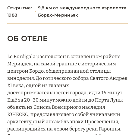
Открытие:
9,8 км от международного аэропорта
БРЕТАНЬ
5
1988
Бордо-Мериньяк
БУРГУНДИЯ
2
ОБ ОТЕЛЕ
ДОЛИНА ЛУАРЫ
8
Le Burdigala расположен в оживлённом районе
ИЛЬ-ДЕ-ФРАНС
1
Мериадек, на самой границе с историческим
центром Бордо, общепризнанной столицы
КОРСИКА
виноделия. До готического собора Святого Андрея
2
XI века, одной из главных
достопримечательностей города, идти 15 минут.
ЛАЗУРНЫЙ БЕРЕГ
34
Ещё за 20–30 минут можно дойти до Порта Луны –
объекта из Списка Всемирного наследия
НОРМАНДИЯ
6
ЮНЕСКО, представляющего собой уникальный
архитектурный ансамбль эпохи Просвещения,
О-ДЕ-ФРАНС
раскинувшийся на левом берегу реки Гаронны.
3