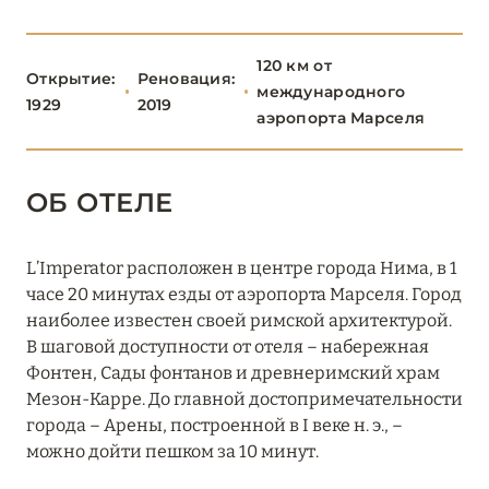
Hôtel Thalazur Port-Camargue
Maison Albar – L’Imperator
120 км от
Открытие:
Реновация:
международного
1929
2019
ПАРИЖ
46
аэропорта Марселя
ПРОВАНС
20
ОБ ОТЕЛЕ
L’Imperator расположен в центре города Нима, в 1
часе 20 минутах езды от аэропорта Марселя. Город
наиболее известен своей римской архитектурой.
В шаговой доступности от отеля – набережная
Фонтен, Сады фонтанов и древнеримский храм
Мезон-Карре. До главной достопримечательности
города – Арены, построенной в I веке н. э., –
можно дойти пешком за 10 минут.