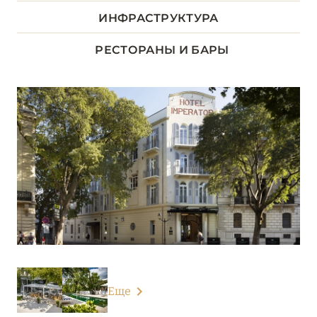
ДОЛИНА ЛУАРЫ
8
ИНФРАСТРУКТУРА
ИЛЬ-ДЕ-ФРАНС
1
РЕСТОРАНЫ И БАРЫ
КОРСИКА
2
ЛАЗУРНЫЙ БЕРЕГ
35
НОРМАНДИЯ
6
О-ДЕ-ФРАНС
3
ОВЕРНЬ-РОНА-АЛЬПЫ
80
ОКСИТАНИЯ
2
Еще