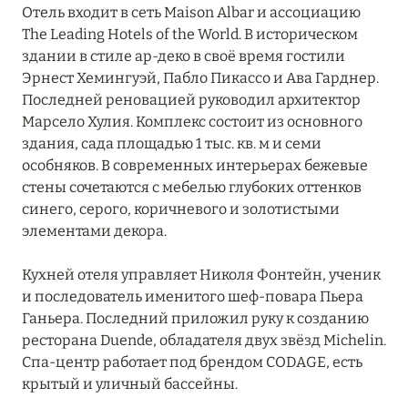
Отель входит в сеть Maison Albar и ассоциацию
The Leading Hotels of the World.
В историческом
здании в стиле ар-деко в своё время гостили
Эрнест Хемингуэй, Пабло Пикассо и Ава Гарднер.
Последней реновацией руководил архитектор
Марсело Хулия. Комплекс состоит из основного
здания, сада площадью 1 тыс. кв. м и семи
особняков. В современных интерьерах бежевые
стены сочетаются с мебелью глубоких оттенков
синего, серого, коричневого и золотистыми
элементами декора.
Кухней отеля управляет Николя Фонтейн, ученик
и последователь именитого шеф-повара Пьера
Ганьера. Последний приложил руку к созданию
ресторана Duende, обладателя двух звёзд Michelin.
Спа-центр работает под брендом CODAGE, есть
крытый и уличный бассейны.