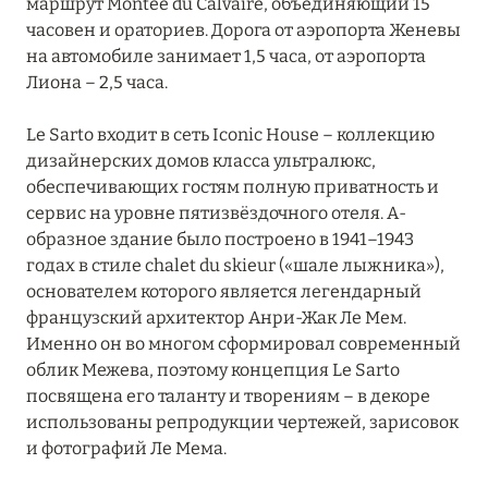
маршрут Montée du Calvaire, объединяющий 15
Grand Hôtel Soleil d'Or
часовен и ораториев. Дорога от аэропорта Женевы
на автомобиле занимает 1,5 часа, от аэропорта
Hôtel AlpenRuitor
Лиона – 2,5 часа.
Hôtel Annapurna Courchevel
Le Sarto входит в сеть Iconic House – коллекцию
Hôtel Au Chamois d'Or
дизайнерских домов класса ультралюкс,
обеспечивающих гостям полную приватность и
Hôtel Barrière Les Neiges Courchevel
сервис на уровне пятизвёздочного отеля. А-
образное здание было построено в 1941–1943
Hôtel Daria-I Nor
годах в стиле chalet du skieur («шале лыжника»),
Hôtel de La Loze
основателем которого является легендарный
французский архитектор Анри-Жак Ле Мем.
Hôtel Koh-I Nor
Именно он во многом сформировал современный
облик Межева, поэтому концепция Le Sarto
Hôtel L'Arboisie
посвящена его таланту и творениям – в декоре
использованы репродукции чертежей, зарисовок
Hotel Le Kaila
и фотографий Ле Мема.
Hôtel Mont-Blanc Chamonix