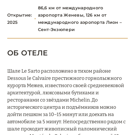
86,6 км от международного
Altapura
Открытие:
аэропорта Женевы, 126 км от
2025
международного аэропорта Лион –
Aman Le Mélézin
Сент-Экзюпери
Chalet Alice, Chalet Noémie (Les Chalets du Mont
d'Arbois)
ОБ ОТЕЛЕ
Chalet Timeless (Le Strato)
Cheval Blanc Courchevel
Шале Le Sarto расположено в тихом районе
Dessous le Calvaire престижного горнолыжного
Coeur de Megéve
курорта Межев, известного своей средневековой
Crystal Hôtel Courchevel 1850
архитектурой, люксовыми бутиками и
ресторанами со звёздами Michelin. До
Écrin Blanc Courchevel
исторического центра и подъёмников можно
дойти пешком за 10–15 минут или доехать на
Experimental Chalet Val d’Isère
автомобиле за 5 минут. Непосредственно рядом с
Four Seasons Hotel Megève
шале проходит живописный паломнический