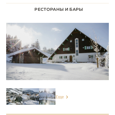
ДОЛИНА ЛУАРЫ
8
РЕСТОРАНЫ И БАРЫ
ИЛЬ-ДЕ-ФРАНС
1
КОРСИКА
2
ЛАЗУРНЫЙ БЕРЕГ
35
НОРМАНДИЯ
6
О-ДЕ-ФРАНС
3
ОВЕРНЬ-РОНА-АЛЬПЫ
80
Еще
Airelles Val d'Isère
Alpes Hôtel du Pralong