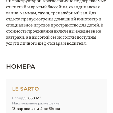
инфраструктурой: круглогодично подогреваемые
La Sivolière
открытый и крытый бассейны, скандинавская
ванна, хаммам, сауна, тренажёрный зал. Для
Le 1550
отдыха предусмотрены домашний кинотеатр и
специальное игровое пространство для детей. В
Le Blizzard
стоимость проживания включены ежедневные
завтраки, а в высокий сезон гостям доступны
Le C by Alpine Resorts
услуги личного шеф-повара и водителя.
Le C Resort
Le Chabichou
НОМЕРА
Le Coucou Méribel
Le Fitz Roy
LE SARTO
Le Grand Hôtel Courchevel 1850
650 М²
Площадь:
Le K2 Altitude
Максимальное размещение:
13 взрослых и 2 ребёнка
Le K2 Chogori