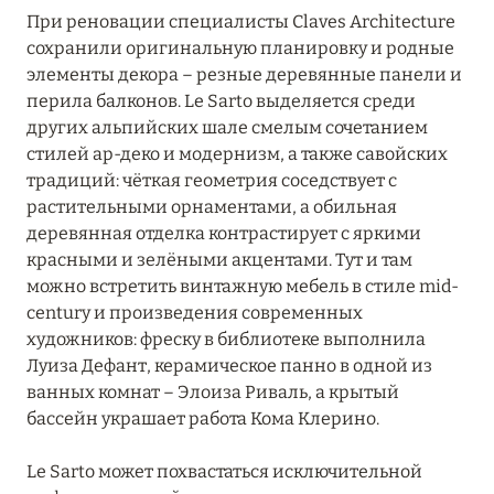
При реновации специалисты Claves Architecture
Hôtel Mont-Blanc Megeve
сохранили оригинальную планировку и родные
Hôtel Taj-I Mah
элементы декора – резные деревянные панели и
перила балконов. Le Sarto выделяется среди
Hôtel Village La Mourra
других альпийских шале смелым сочетанием
стилей ар-деко и модернизм, а также савойских
Hôtel Village Montana
традиций: чёткая геометрия соседствует с
I.L.Y Hotels La Rosière
растительными орнаментами, а обильная
деревянная отделка контрастирует с яркими
InterContinental Lyon – Hotel Dieu
красными и зелёными акцентами. Тут и там
можно встретить винтажную мебель в стиле mid-
Keystone Lodge by Alpine Resorts
century и произведения современных
художников: фреску в библиотеке выполнила
Kopster Hotel Lyon Groupama Stadium
Луиза Дефант, керамическое панно в одной из
L'Apogée Courchevel
ванных комнат – Элоиза Риваль, а крытый
бассейн украшает работа Кома Клерино.
L’Alpaga Megève
Le Sarto может похвастаться исключительной
La Chaudanne