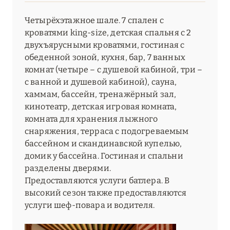
Le K2 Djola
Четырёхэтажное шале. 7 спален с
кроватями king-size, детская спальня с 2
Le K2 Palace
двухъярусными кроватями, гостиная с
Le Lana
обеденной зоной, кухня, бар, 7 ванных
комнат (четыре – с душевой кабиной, три –
Le Lodge Park
с ванной и душевой кабиной), сауна,
хаммам, бассейн, тренажёрный зал,
Le Palace de Menthon
кинотеатр, детская игровая комната,
комната для хранения лыжного
Le Saint Roch
снаряжения, терраса с подогреваемым
Le Sarto
бассейном и скандинавской купелью,
домик у бассейна. Гостиная и спальни
Le Strato
разделены дверями.
Предоставляются услуги батлера. В
Le Val Thorens
высокий сезон также предоставляются
Les 2 Chalets Les Apartments du Strato
услуги шеф-повара и водителя.
Les 3 Vallées