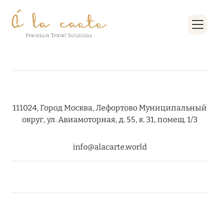
White 1921 Courchevel
Yellowstone Lodge by Alpine Resorts
ОКСИТАНИЯ
2
ПАРИЖ
46
111024, Город Москва, Лефортово Муниципальный
ПРОВАНС
округ, ул. Авиамоторная, д. 55, к. 31, помещ. 1/3
20
info@alacarte.world