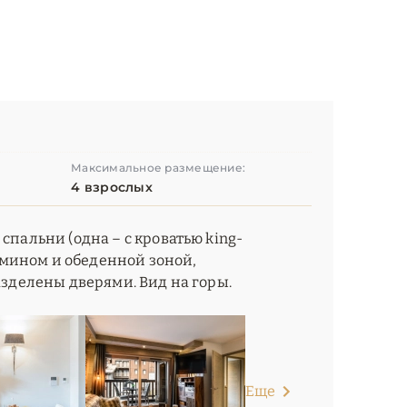
Максимальное размещение:
4 взрослых
спальни (одна – с кроватью king-
камином и обеденной зоной,
азделены дверями. Вид на горы.
Еще