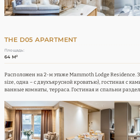
THE D05 APARTMENT
Площадь:
64 М²
Расположен на 2-м этаже Mammoth Lodge Residence. 3 
size, одна – с двухъярусной кроватью), гостиная с ка
ванные комнаты, терраса. Гостиная и спальни раздел