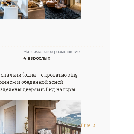
Максимальное размещение:
4 взрослых
спальни (одна – с кроватью king-
камином и обеденной зоной,
азделены дверями. Вид на горы.
Еще