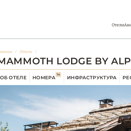
Отели
Ав
лавная
/
Отели
/
MAMMOTH LODGE BY ALP
14
ОБ ОТЕЛЕ
НОМЕРА
ИНФРАСТРУКТУРА
РЕ