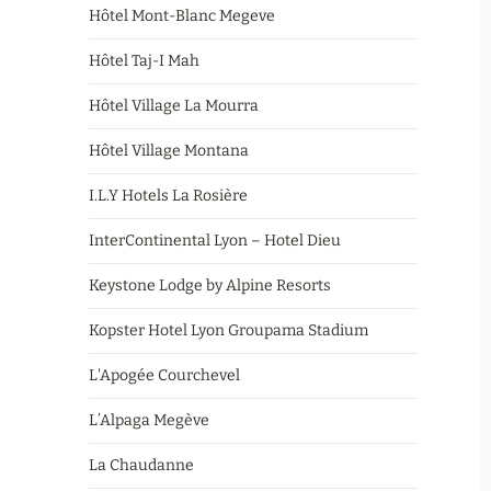
Hôtel Mont-Blanc Megeve
Hôtel Taj-I Mah
Hôtel Village La Mourra
Hôtel Village Montana
I.L.Y Hotels La Rosière
InterContinental Lyon – Hotel Dieu
Keystone Lodge by Alpine Resorts
Kopster Hotel Lyon Groupama Stadium
L'Apogée Courchevel
L’Alpaga Megève
La Chaudanne