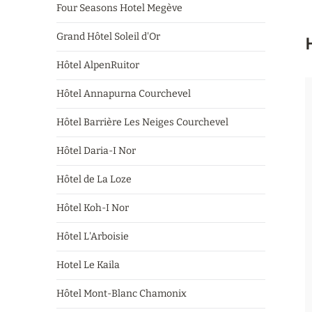
Four Seasons Hotel Megève
Grand Hôtel Soleil d'Or
Hôtel AlpenRuitor
Hôtel Annapurna Courchevel
Hôtel Barrière Les Neiges Courchevel
Hôtel Daria-I Nor
Hôtel de La Loze
Hôtel Koh-I Nor
Hôtel L'Arboisie
Hotel Le Kaila
Hôtel Mont-Blanc Chamonix