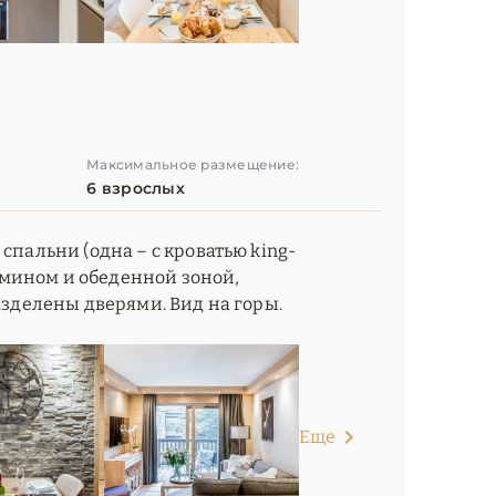
Максимальное размещение:
6 взрослых
спальни (одна – с кроватью king-
камином и обеденной зоной,
азделены дверями. Вид на горы.
Еще