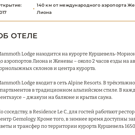
ткрытие:
140 км от международного аэропорта Же
017
Лиона
ОБ ОТЕЛЕ
ammoth Lodge находится на курорте Куршевель-Морион
о аэропортов Лиона и Женевы – около 2 часов езды на ав
орнолыжных склонов и центра курорта.
ammoth Lodge входит в сеть Alpine Resorts. В трёхэта
партаментов в традиционном альпийском стиле. В каждо
ентхаусе – джакузи на балконе и крытая сауна.
о соседству, в Residence Le C, для гостей работают ресто
ентр Gemology. Кроме того, в зимнее время доступны за
веты и трансфер по территории курорта Куршевель 1650