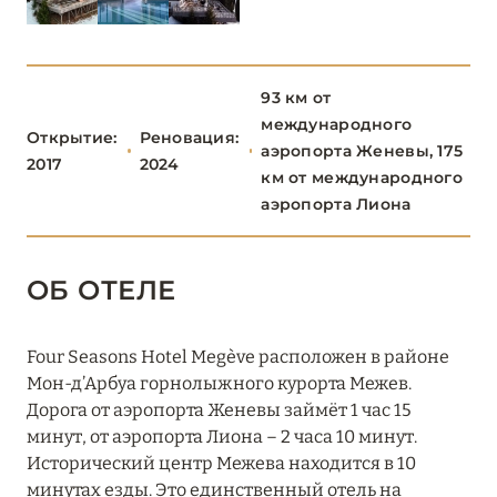
Altapura
Aman Le Mélézin
93 км от
международного
Chalet Alice, Chalet Noémie (Les Chalets du Mont
Открытие:
Реновация:
аэропорта Женевы, 175
d'Arbois)
2017
2024
км от международного
Chalet Timeless (Le Strato)
аэропорта Лиона
Cheval Blanc Courchevel
ОБ ОТЕЛЕ
Coeur de Megéve
Crystal Hôtel Courchevel 1850
Four Seasons Hotel Megève расположен в районе
Écrin Blanc Courchevel
Мон-д’Арбуа горнолыжного курорта Межев.
Дорога от аэропорта Женевы займёт 1 час 15
Experimental Chalet Val d’Isère
минут, от аэропорта Лиона – 2 часа 10 минут.
Исторический центр Межева находится в 10
Four Seasons Hotel Megève
минутах езды. Это единственный отель на