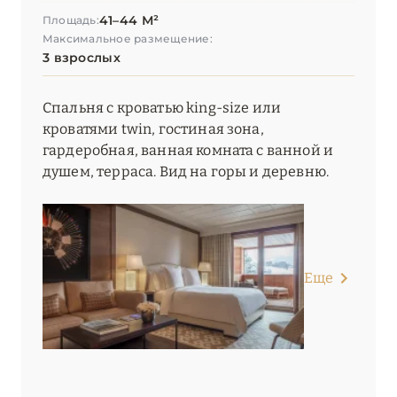
41–44 М²
Площадь:
Relaxed Catered Chalet St. Christophe
Максимальное размещение:
3 взрослых
Résidence Carlina
Résidence Daria-I Nor
Спальня с кроватью king-size или
кроватями twin, гостиная зона,
Residence Koh-I Nor (Les Etincelles)
гардеробная, ванная комната c ванной и
душем, терраса. Вид на горы и деревню.
Résidence Les Arolles
Résidences Village Montana
Resort du Village Montana (Les Etincelles)
Еще
Six Senses Residences Courchevel
Ultima Hotel Courchevel
Villa Maïa
White 1921 Courchevel