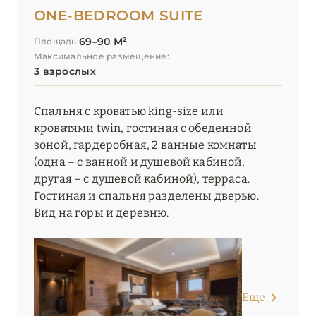
ONE-BEDROOM SUITE
Yellowstone Lodge by Alpine Resorts
69–90 М²
Площадь:
Максимальное размещение:
ОКСИТАНИЯ
2
3 взрослых
ПАРИЖ
46
Спальня с кроватью king-size или
кроватями twin, гостиная с обеденной
ПРОВАНС
20
зоной, гардеробная, 2 ванные комнаты
(одна – c ванной и душевой кабиной,
другая – с душевой кабиной), терраса.
Гостиная и спальня разделены дверью.
Вид на горы и деревню.
Еще