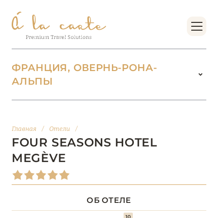
ФРАНЦИЯ, ОВЕРНЬ-РОНА-
АЛЬПЫ
ФРАНЦИЯ
222
БОРДО (НОВАЯ
Главная
/
Отели
/
14
АКВИТАНИЯ)
FOUR SEASONS HOTEL
MEGÈVE
БРЕТАНЬ
5
БУРГУНДИЯ
2
ОБ ОТЕЛЕ
10