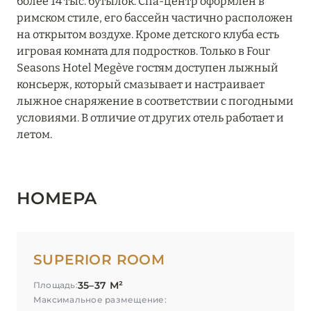
более 14 тыс. бутылок. Спа-центр оформлен в
Hôtel Taj-I Mah
римском стиле, его бассейн частично расположен
на открытом воздухе. Кроме детского клуба есть
Hôtel Village La Mourra
игровая комната для подростков. Только в Four
Seasons Hotel Megève гостям доступен лыжный
Hôtel Village Montana
консьерж, который смазывает и настраивает
лыжное снаряжение в соответствии с погодными
I.L.Y Hotels La Rosière
условиями. В отличие от других отель работает и
InterContinental Lyon – Hotel Dieu
летом.
Keystone Lodge by Alpine Resorts
Kopster Hotel Lyon Groupama Stadium
НОМЕРА
L'Apogée Courchevel
L’Alpaga Megève
SUPERIOR ROOM
La Chaudanne
35–37 М²
Площадь:
La Sivolière
Максимальное размещение: