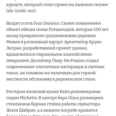
курорте, который стоит прямо на лыжном склоне
Grand Hôtel Soleil d'Or
(ski-in/ski-out).
Hôtel AlpenRuitor
Входит в сеть Four Seasons. Своим появлением
Hôtel Annapurna Courchevel
объект обязан семье Ротшильдов, которые 100 лет
назад превратили средневековую деревню
Hôtel Barrière Les Neiges Courchevel
Межев в роскошный курорт. Архитектор Бруно
Hôtel Daria-I Nor
Легран, разработавший проект здания,
вдохновлялся старинными альпийскими
Hôtel de La Loze
овчарнями. Дизайнер Пьер-Ив Рошон создал
современные элегантные интерьеры в светлых
Hôtel Koh-I Nor
тонах, не похожие на типичную для горной
местности обстановку в деревенском стиле.
Hôtel L'Arboisie
Hotel Le Kaila
Ресторан японской кухни Kaito рекомендован
гидом Michelin. В центре бара Glass размещена
Hôtel Mont-Blanc Chamonix
стеклянная барная стойка работы скульптора
Жиля Шабрие, а в винном погребе хранится
Hôtel Mont-Blanc Megeve