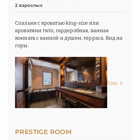
2 взрослых
Le K2 Palace
Le Lana
Спальня с кроватью king-size или
кроватями twin, гардеробная, ванная
Le Lodge Park
комната c ванной и душем, терраса. Вид на
горы.
Le Palace de Menthon
Le Saint Roch
Le Sarto
Еще
Le Strato
Le Val Thorens
Les 2 Chalets Les Apartments du Strato
Les 3 Vallées
PRESTIGE ROOM
Les Airelles Courchevel