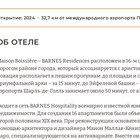
ткрытие: 2024
32,7 км от международного аэропорта 
ОБ ОТЕЛЕ
aison Boissière – BARNES Residences расположен в 16-
орогом районе города, который ассоциируется с арист
окация располагает к пешим прогулкам: до площади и с
риумфальной арки – за 15 минут, до Эйфелевой башни – 
эропорта Шарль-де-Голль занимает около 50 минут, от а
ходит в сеть BARNES Hospitality всемирно известной к
едвижимости. Для создания 16 апартаментов были объе
торой половины XIX века. При реконструкции основате
омощью архитектора и дизайнера Манон Маллак-Кёниг 
аро, специализирующегося на антиквариате. Вместе о