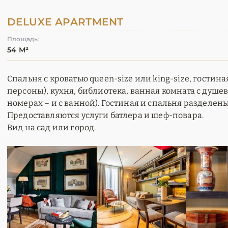
DELUXE APARTMENT
Площадь:
54 М²
Спальня с кроватью queen-size или king-size, гостина
персоны), кухня, библиотека, ванная комната с душе
номерах – и с ванной). Гостиная и спальня разделен
Предоставляются услуги батлера и шеф-повара.
Вид на сад или город.