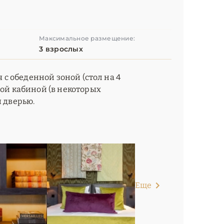
Максимальное размещение:
3 взрослых
я с обеденной зоной (стол на 4
вой кабиной (в некоторых
ы дверью.
Еще