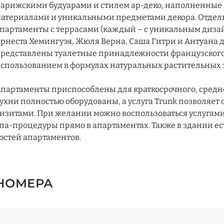
арижскими будуарами и стилем ар-деко, наполненные
атериалами и уникальными предметами декора. Отдел
партаменты с террасами (каждый – с уникальным диза
рнеста Хемингуэя, Жюля Верна, Саша Гитри и Антуана 
редставлены туалетные принадлежности французского л
спользованием в формулах натуральных растительных э
партаменты приспособлены для краткосрочного, средн
ухни полностью оборудованы, а услуга Trunk позволяет
изитами. При желании можно воспользоваться услугами
па-процедуры прямо в апартаментах. Также в здании е
остей апартаментов.
НОМЕРА