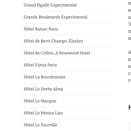
п
Grand Pigalle Experimental
м
а
Grands Boulevards Experimental
Э
Hôtel Balzac Paris
п
и
Hôtel de Berri Champs-Élysées
А
Hôtel de Crillon, A Rosewood Hotel
к
Hôtel Elysia Paris
в
с
Hôtel La Bourdonnais
г
Hôtel Le Derby Alma
Hôtel Le Marquis
Hôtel Le Monna Lisa
Hôtel Le Tourville