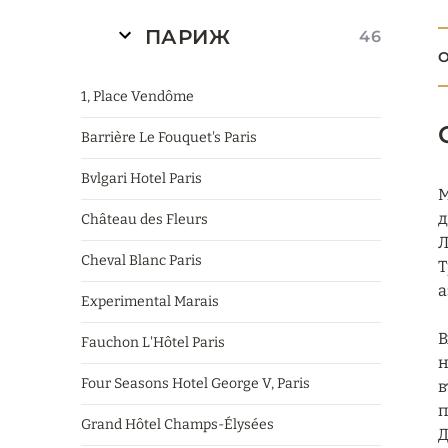
ПАРИЖ
46
О
1, Place Vendôme
Barrière Le Fouquet's Paris
Bvlgari Hotel Paris
M
д
Château des Fleurs
Л
Cheval Blanc Paris
Т
а
Experimental Marais
В
Fauchon L'Hôtel Paris
н
Four Seasons Hotel George V, Paris
в
п
Grand Hôtel Champs-Élysées
Д