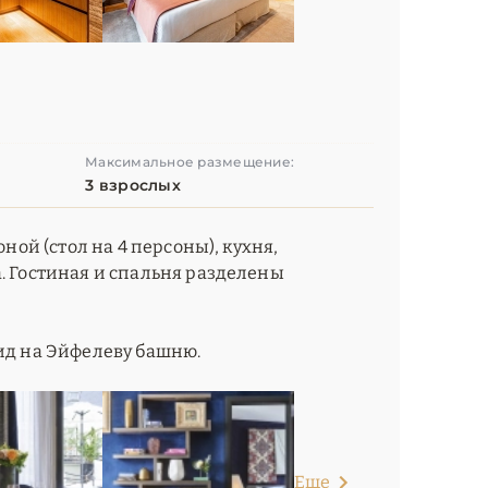
Максимальное размещение:
3 взрослых
оной (стол на 4 персоны), кухня,
а. Гостиная и спальня разделены
вид на Эйфелеву башню.
Еще