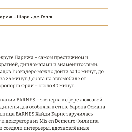
Париж – Шарль-де-Голль
м округе Парижа – самом престижном и
ократией, дипломатами и знаменитостями.
адов Трокадеро можно дойти за 10 минут, до
за 25 минут. Дорога на автомобиле от
эропорта Орли – около 40 минут.
омпании BARNES – эксперта в сфере люксовой
динены два особняка в стиле барона Османа
льница BARNES Хайди Барнс заручилась
и декоратора из Mis en Demeure Филиппа
ни создали интерьеры, вдохновлённые