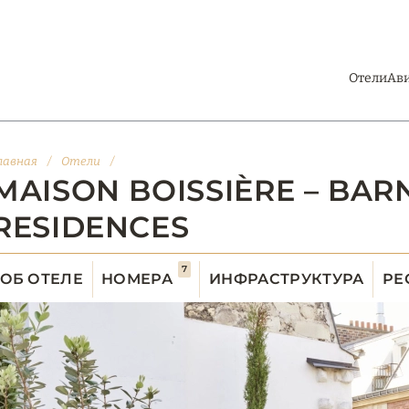
Отели
Ав
лавная
/
Отели
/
MAISON BOISSIÈRE – BAR
RESIDENCES
7
ОБ ОТЕЛЕ
НОМЕРА
ИНФРАСТРУКТУРА
РЕ