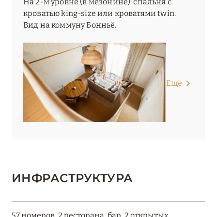
На 2-м уровне (в мезонине): спальня с
кроватью king-size или кроватями twin.
Вид на коммуну Бонньё.
Еще
ИНФРАСТРУКТУРА
57 номеров, 2 ресторана, бар, 2 открытых