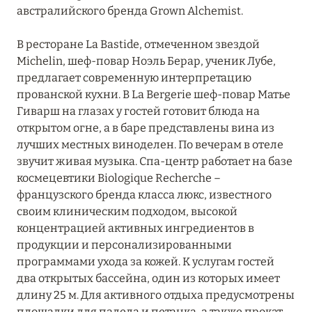
Villa La Coste
австралийского бренда Grown Alchemist.
В ресторане La Bastide, отмеченном звездой
Michelin, шеф-повар Ноэль Берар, ученик Лубе,
предлагает современную интерпретацию
прованской кухни. В La Bergerie шеф-повар Матье
Гиварш на глазах у гостей готовит блюда на
открытом огне, а в баре представлены вина из
лучших местных виноделен. По вечерам в отеле
звучит живая музыка. Спа-центр работает на базе
космецевтики Biologique Recherche –
французского бренда класса люкс, известного
своим клиническим подходом, высокой
концентрацией активных ингредиентов в
продукции и персонализированными
программами ухода за кожей. К услугам гостей
два открытых бассейна, один из которых имеет
длину 25 м. Для активного отдыха предусмотрены
площадки для падела и петанка, а также прокат