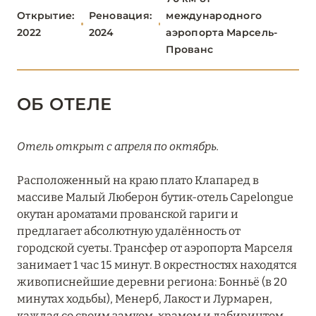
ПАРИЖ
46
Открытие:
Реновация:
международного
2022
2024
аэропорта Марсель-
ПРОВАНС
20
Прованс
Airelles Château d’Estoublon
ОБ ОТЕЛЕ
Capelongue
Château de Fonscolombe
Отель открыт с апреля по октябрь.
Crillon Le Brave
Расположенный на краю плато Клапаред в
массиве Малый Люберон бутик-отель Capelongue
Hôtel Le Château de Berne
окутан ароматами прованской гариги и
L’Étoile des Baux
предлагает абсолютную удалённость от
городской суеты. Трансфер от аэропорта Марселя
La Bastide de Gordes
занимает 1 час 15 минут. В окрестностях находятся
живописнейшие деревни региона: Бонньё (в 20
La Bastide Saint-Antoine
минутах ходьбы), Менерб, Лакост и Лурмарен,
каждая со своим замком, храмом и лабиринтом
La Bonne Étape