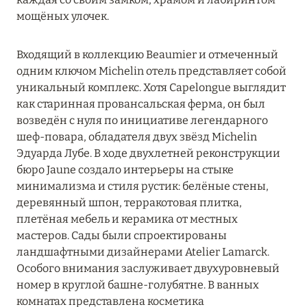
мощёных улочек.
Le Château de Berne
Входящий в коллекцию Beaumier и отмеченный
Le Domaine du Mas de Pierre Resort & Spa
одним ключом Michelin отель представляет собой
Le Prieuré-Baumanière
уникальный комплекс. Хотя Capelongue выглядит
как старинная провансальская ферма, он был
Le Saint-Rémy
возведён с нуля по инициативе легендарного
шеф-повара, обладателя двух звёзд Michelin
Les Hauts de Gordes
Эдуарда Лубе. В ходе двухлетней реконструкции
Les Roches Blanches
бюро Jaune создало интерьеры на стыке
минимализма и стиля рустик: белёные стены,
Private Villas de Château de Berne
деревянный шпон, терракотовая плитка,
плетёная мебель и керамика от местных
Terre Blanche Hotel Spa Golf Resort
мастеров. Сады были спроектированы
ландшафтными дизайнерами Atelier Lamarck.
Villa Baulieu
Особого внимания заслуживает двухуровневый
Villa Gallici
номер в круглой башне-голубятне. В ванных
комнатах представлена косметика