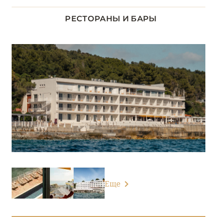
ДОЛИНА ЛУАРЫ
8
РЕСТОРАНЫ И БАРЫ
ИЛЬ-ДЕ-ФРАНС
1
КОРСИКА
2
ЛАЗУРНЫЙ БЕРЕГ
34
Airelles Saint-Tropez, Château de la Messardière
Althoff Villa Belrose
Anantara Plaza Nice Hotel
Carlton Cannes, a Regent Hotel
Еще
Château de la Chèvre d’Or
Château de Valmer