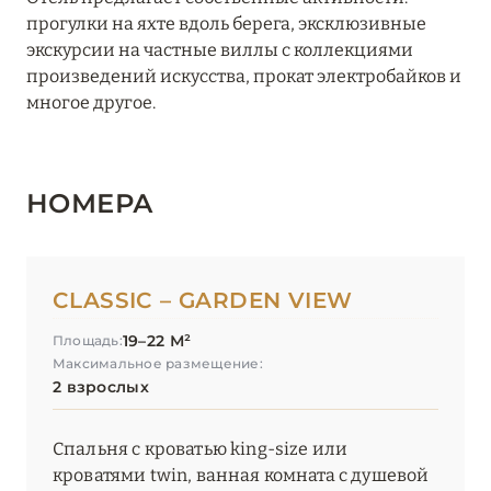
прогулки на яхте вдоль берега, эксклюзивные
Pan Deï Palais
экскурсии на частные виллы с коллекциями
произведений искусства, прокат электробайков и
Royal Antibes
многое другое.
Thalazur Antibes – Hôtel & Spa
Thalazur Antibes – Résidence & Spa
НОМЕРА
Thalazur Bandol Île Rousse
Villa Marie Saint-Tropez
CLASSIC – GARDEN VIEW
НОРМАНДИЯ
6
19–22 М²
Площадь:
Максимальное размещение:
О-ДЕ-ФРАНС
3
2 взрослых
ОВЕРНЬ-РОНА-АЛЬПЫ
79
Спальня с кроватью king-size или
кроватями twin, ванная комната с душевой