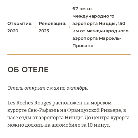
67 км от
Château Saint-Martin & Spa
международного
Cheval Blanc St-Tropez
Открытие:
Реновация:
аэропорта Ниццы, 150
2020
2025
км от международного
ÉPI 1959 Baie de Pampelonne
аэропорта Марсель-
Прованс
Grand-Hôtel du Cap-Ferrat, A Four Seasons Hotel
Hôtel Barrière Le Gray d’Albion
ОБ ОТЕЛЕ
Hôtel Barrière Le Majestic Cannes
Hôtel Cap Estel
Отель открыт с мая по октябрь.
Hôtel du Couvent, a Luxury Collection Hotel
Les Roches Rouges расположен на морском
курорте Сен-Рафаэль на Французской Ривьере, в
Hôtel Five Seas
часе езды от аэропорта Ниццы. До центра курорта
Hotel Le Saint Paul
можно доехать на автомобиле за 10 минут.
Hôtel Le Soleia