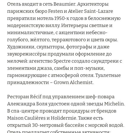
Отель входит в сеть Beaumier. Архитекторы
Hôtel Martinez
парижских бюро Festen и Atelier Saint-Lazare
превратили мотель 1950-х годов в белоснежную
Hôtel Royal-Riviera
модернистскую виллу. Интерьеры светлые и
минималистичные, с акцентами небесно-
InterContinental Marseille – Hotel Dieu
голубого, жёлтого, терракотового и цвета охры.
La Pinède Plage
Художники, скульпторы, фотографы и даже
звукорежиссёры продумали оформление до
La Réserve Ramatuelle Hotel, Spa & Villas
мелочей: агентство Spectre создало саундтреки с
элементами джаза, самбы и поп-музыки,
La Tartane Saint-Tropez
гармонирующие с атмосферой отеля. Туалетные
принадлежности – Grown Alchemist.
Le Mas Candille
Les Roches Rouges
Ресторан Récif под управлением шеф-повара
Александра Боля удостоен одной звезды Michelin.
Lily of the Valley
В спа-центре проводят процедуры от брендов
Maison Caulières и Holidermie. Также есть
Lou Pinet
открытый 30-метровый бассейн с морской водой.
Maison Albar – Le Victoria
Отель предлагает собственные активности: