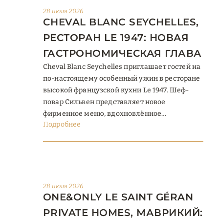
28 июля 2026
CHEVAL BLANC SEYCHELLES,
РЕСТОРАН LE 1947: НОВАЯ
ГАСТРОНОМИЧЕСКАЯ ГЛАВА
Cheval Blanc Seychelles приглашает гостей на
по-настоящему особенный ужин в ресторане
высокой французской кухни Le 1947. Шеф-
повар Сильвен представляет новое
фирменное меню, вдохновлённое
Подробнее
легендарным парфюмерным аккордом
Guerlinade от Guerlain. Это утончённая
одиссея вкуса, где безупречная техника и
точность подачи встречаются с французской
философией жизни – art de vivre. Le 1947
расположен напротив скульптуры Прюн
28 июля 2026
ONE&ONLY LE SAINT GÉRAN
Нурри ...
PRIVATE HOMES, МАВРИКИЙ: