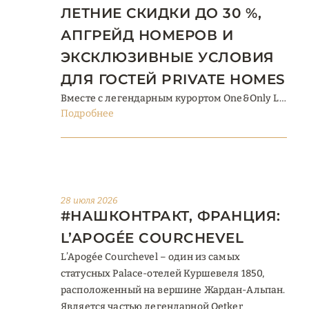
ЛЕТНИЕ СКИДКИ ДО 30 %,
АПГРЕЙД НОМЕРОВ И
ЭКСКЛЮЗИВНЫЕ УСЛОВИЯ
ДЛЯ ГОСТЕЙ PRIVATE HOMES
Вместе с легендарным курортом One&Only Le
Подробнее
Saint Géran Private Homes на Маврикии мы
подготовили для ваших клиентов 4
специальных предложения на лето-осень
2026 года, включая скидки, апгрейды и
эксклюзивные условия для гостей Private
Homes. 1. Summer Offer 2026: • Скидка 20 % на
28 июля 2026
#НАШКОНТРАКТ, ФРАНЦИЯ:
проживание (номера, люксы, Villa One) до 30
сентября 2026 года. • Полупансион ...
L’APOGÉE COURCHEVEL
L’Apogée Courchevel – один из самых
статусных Palace-отелей Куршевеля 1850,
расположенный на вершине Жардан-Альпан.
Является частью легендарной Oetker