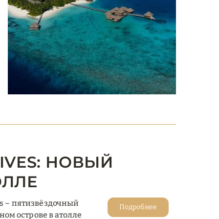
IVES: НОВЫЙ
ОЛЛЕ
es – пятизвёздочный
Подробнее
ом острове в атолле