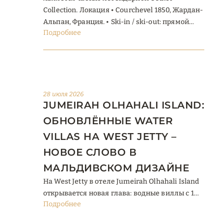
Collection. Локация • Courchevel 1850, Жардан-
Альпан, Франция. • Ski-in / ski-out: прямой
Подробнее
выход на трассы. • Панорамные виды на
Альпы и Куршевель. • Несколько минут пути
до центра курорта. Размещение Просторные
номера, элегантные люксы, пентхаусы и
приватные ...
28 июля 2026
JUMEIRAH OLHAHALI ISLAND:
ОБНОВЛЁННЫЕ WATER
VILLAS НА WEST JETTY –
НОВОЕ СЛОВО В
МАЛЬДИВСКОМ ДИЗАЙНЕ
На West Jetty в отеле Jumeirah Olhahali Island
открывается новая глава: водные виллы с 1
Подробнее
спальней категорий Ocean, Lagoon и Grand
Lagoon получили полностью обновлённый