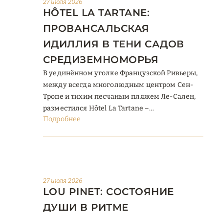
27 июля 2026
HÔTEL LA TARTANE:
Бустаманте оформил ...
ПРОВАНСАЛЬСКАЯ
ИДИЛЛИЯ В ТЕНИ САДОВ
СРЕДИЗЕМНОМОРЬЯ
В уединённом уголке Французской Ривьеры,
между всегда многолюдным центром Сен-
Тропе и тихим песчаным пляжем Ле-Сален,
разместился Hôtel La Tartane –
Подробнее
пятизвёздочный бутик-отель, похожий на
небольшую провансальскую деревню. Всего
27 элегантных номеров и люксов
распределены по шести отдельным домикам,
каждый из которых носит имя великого
творца XX века: Пабло, Эрнест, Габриэль… И
27 июля 2026
LOU PINET: СОСТОЯНИЕ
это не случайно: искусство ...
ДУШИ В РИТМЕ