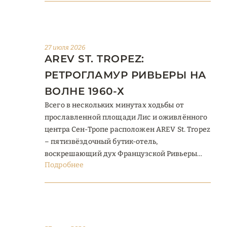
дизайн. Это современная интерпретация
мальдивской эстетики – элегантная,
сдержанная и по-настоящему утончённая. В
концепции сделали ставку на свет, воздух и
27 июля 2026
AREV ST. TROPEZ:
детали – и это читается с первого взгляда.
Что изменилось ...
РЕТРОГЛАМУР РИВЬЕРЫ НА
ВОЛНЕ 1960-Х
Всего в нескольких минутах ходьбы от
прославленной площади Лис и оживлённого
центра Сен-Тропе расположен AREV St. Tropez
– пятизвёздочный бутик-отель,
воскрешающий дух Французской Ривьеры
Подробнее
золотой эпохи 1960-х. Здесь смелость
морской палитры встречается с
непринуждённой элегантностью, а каждый
уголок дышит ностальгией по временам,
когда стиль был ярким, а отдых – по-
настоящему свободным. Дизайнер Луис