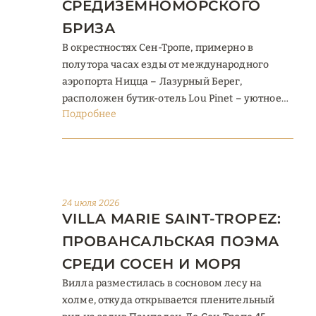
СРЕДИЗЕМНОМОРСКОГО
БРИЗА
В окрестностях Сен-Тропе, примерно в
полутора часах езды от международного
аэропорта Ницца – Лазурный Берег,
расположен бутик-отель Lou Pinet – уютное
Подробнее
гнёздышко, где курортная беззаботность
соседствует с изысканным дизайном и
обволакивающим комфортом. До знаменитой
площади Лис и ближайшего пляжа – около
25 минут пешком, но для тех, кто
предпочитает передвигаться на транспорте,
24 июля 2026
VILLA MARIE SAINT‑TROPEZ:
отель предлагает регулярный ...
ПРОВАНСАЛЬСКАЯ ПОЭМА
СРЕДИ СОСЕН И МОРЯ
Вилла разместилась в сосновом лесу на
холме, откуда открывается пленительный