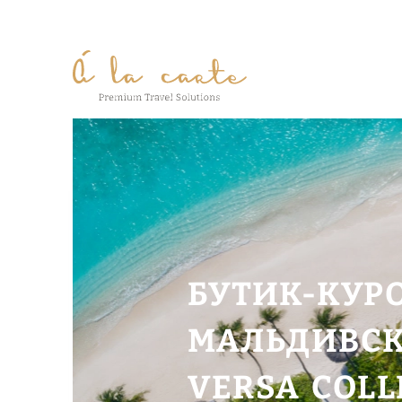
БУТИК-КУР
МАЛЬДИВСК
VERSA COLL