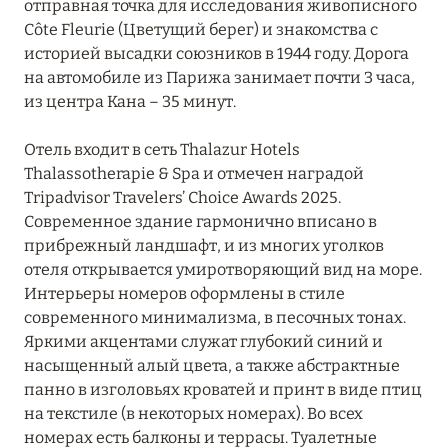
отправная точка для исследования живописного
Côte Fleurie (Цветущий берег) и знакомства с
историей высадки союзников в 1944 году. Дорога
на автомобиле из Парижа занимает почти 3 часа,
из центра Кана – 35 минут.
Отель входит в сеть Thalazur Hotels
Thalassotherapie & Spa и отмечен наградой
Tripadvisor Travelers’ Choice Awards 2025.
Современное здание гармонично вписано в
прибрежный ландшафт, и из многих уголков
отеля открывается умиротворяющий вид на море.
Интерьеры номеров оформлены в стиле
современного минимализма, в песочных тонах.
Яркими акцентами служат глубокий синий и
насыщенный алый цвета, а также абстрактные
панно в изголовьях кроватей и принт в виде птиц
на текстиле (в некоторых номерах). Во всех
номерах есть балконы и террасы. Туалетные