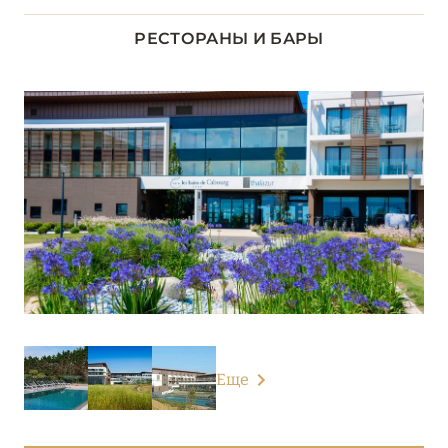
ДОЛИНА ЛУАРЫ
8
РЕСТОРАНЫ И БАРЫ
ИЛЬ-ДЕ-ФРАНС
1
КОРСИКА
2
ЛАЗУРНЫЙ БЕРЕГ
34
НОРМАНДИЯ
6
Château d’Audrieu
Hôtel Thalazur Cabourg
Hôtel Thalazur Ouistreham
Еще
L'Hôtel du Golf Deauville