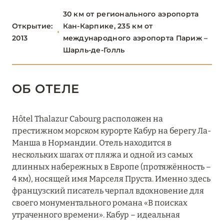
Le Normandy Deauville
30 км от регионального аэропорта
Le Royal Deauville
Открытие:
Кан-Карпике, 235 км от
2013
международного аэропорта Париж –
О-ДЕ-ФРАНС
3
Шарль-де-Голль
ОВЕРНЬ-РОНА-АЛЬПЫ
77
ОБ ОТЕЛЕ
ОКСИТАНИЯ
2
Hôtel Thalazur Cabourg расположен на
престижном морском курорте Кабур на берегу Ла-
ПАРИЖ
46
Манша в Нормандии. Отель находится в
нескольких шагах от пляжа и одной из самых
ПРОВАНС
20
длинных набережных в Европе (протяжённость –
4 км), носящей имя Марселя Пруста. Именно здесь
французский писатель черпал вдохновение для
своего монументального романа «В поисках
утраченного времени». Кабур – идеальная