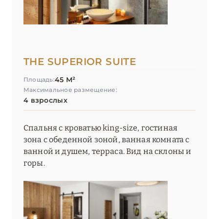
Relaxed Catered Chalet St. Christophe
Résidence Carlina
Résidence Daria-I Nor
THE SUPERIOR SUITE
Residence Koh-I Nor (Les Etincelles)
45 М²
Площадь:
Максимальное размещение:
Résidence Les Arolles
4 взрослых
Résidences Village Montana
Спальня с кроватью king-size, гостиная
Six Senses Residences Courchevel
зона с обеденной зоной, ванная комната с
ванной и душем, терраса. Вид на склоны и
Ultima Hotel Courchevel
горы.
Villa Maïa
White 1921 Courchevel
Yellowstone Lodge by Alpine Resorts