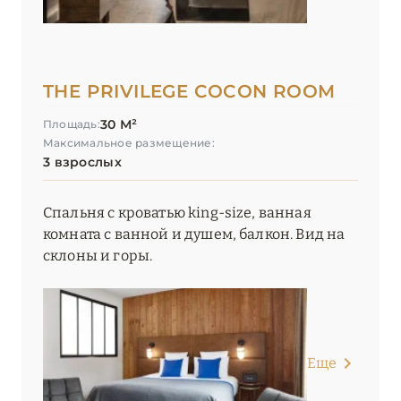
Le K2 Palace
Le Lana
THE PRIVILEGE COCON ROOM
Le Lodge Park
30 М²
Площадь:
Le Palace de Menthon
Максимальное размещение:
3 взрослых
Le Saint Roch
Le Sarto
Спальня с кроватью king-size, ванная
комната с ванной и душем, балкон. Вид на
Le Strato
склоны и горы.
Le Val Thorens
Les 2 Chalets Les Apartments du Strato
Les 3 Vallées
Еще
Les Airelles Courchevel