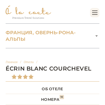
ФРАНЦИЯ, ОВЕРНЬ-РОНА-
АЛЬПЫ
ФРАНЦИЯ
221
БОРДО (НОВАЯ
Главная
/
Отели
/
14
АКВИТАНИЯ)
ÉCRIN BLANC COURCHEVEL
БРЕТАНЬ
5
ОБ ОТЕЛЕ
БУРГУНДИЯ
2
10
НОМЕРА