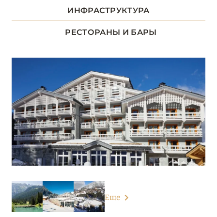
ДОЛИНА ЛУАРЫ
8
ИНФРАСТРУКТУРА
ИЛЬ-ДЕ-ФРАНС
1
РЕСТОРАНЫ И БАРЫ
КОРСИКА
2
ЛАЗУРНЫЙ БЕРЕГ
34
НОРМАНДИЯ
6
О-ДЕ-ФРАНС
3
ОВЕРНЬ-РОНА-АЛЬПЫ
78
Airelles Val d'Isère
Еще
Alpes Hôtel du Pralong