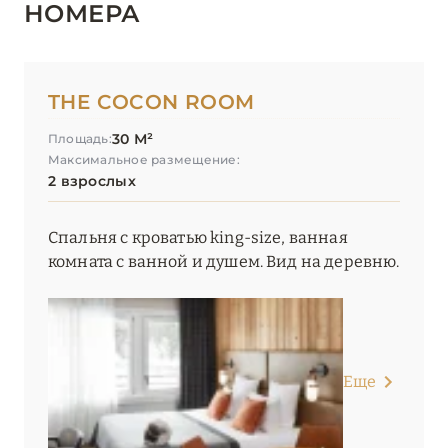
НОМЕРА
Hôtel Taj-I Mah
Hôtel Village La Mourra
THE COCON ROOM
Hôtel Village Montana
30 М²
Площадь:
I.L.Y Hotels La Rosière
Максимальное размещение:
2 взрослых
InterContinental Lyon – Hotel Dieu
Keystone Lodge by Alpine Resorts
Спальня с кроватью king-size, ванная
комната с ванной и душем. Вид на деревню.
Kopster Hotel Lyon Groupama Stadium
L'Apogée Courchevel
L’Alpaga Megève
Еще
La Chaudanne
La Sivolière