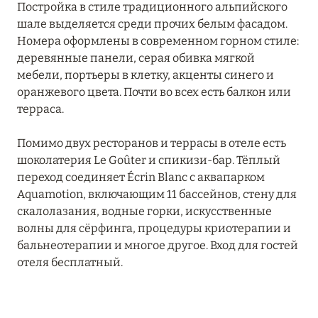
Постройка в стиле традиционного альпийского
Grand Hôtel Soleil d'Or
шале выделяется среди прочих белым фасадом.
Номера оформлены в современном горном стиле:
Hôtel AlpenRuitor
деревянные панели, серая обивка мягкой
Hôtel Annapurna Courchevel
мебели, портьеры в клетку, акценты синего и
оранжевого цвета. Почти во всех есть балкон или
Hôtel Barrière Les Neiges Courchevel
терраса.
Hôtel Daria-I Nor
Помимо двух ресторанов и террасы в отеле есть
Hôtel de La Loze
шоколатерия Le Goûter и спикизи-бар. Тёплый
переход соединяет Écrin Blanc с аквапарком
Hôtel Koh-I Nor
Aquamotion, включающим 11 бассейнов, стену для
скалолазания, водные горки, искусственные
Hôtel L'Arboisie
волны для сёрфинга, процедуры криотерапии и
бальнеотерапии и многое другое. Вход для гостей
Hotel Le Kaila
отеля бесплатный.
Hôtel Mont-Blanc Chamonix
Hôtel Mont-Blanc Megeve