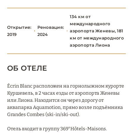
Altapura
134 км от
Aman Le Mélézin
международного
Открытие:
Реновация:
аэропорта Женевы, 181
Chalet Alice, Chalet Noémie (Les Chalets du Mont
2019
2024
км от международного
d'Arbois)
аэропорта Лиона
Chalet Timeless (Le Strato)
Cheval Blanc Courchevel
ОБ ОТЕЛЕ
Coeur de Megéve
Écrin Blanc расположен на горнолыжном курорте
Crystal Hôtel Courchevel 1850
Куршевель, в 2 часах езды от аэропорта Женевы
или Лиона. Находится он через дорогу от
Écrin Blanc Courchevel
аквапарка Aquamotion, прямо возле подъёмника
Grandes Combes (ski-in/ski-out).
Experimental Chalet Val d’Isère
Four Seasons Hotel Megève
Отель входит в группу 369°Hôtels-Maisons.