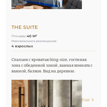
Les Barmes de l’Ours
Les Chalets du Koh-I Nor
THE SUITE
Les Chalets du L’Alpaga Megève
40 М²
Площадь:
Les Chalets du Mont d'Arbois
Максимальное размещение:
4 взрослых
Les Fermes de Marie
Les Suites de la Potinière
Спальня с кроватью king-size, гостиная
зона с обеденной зоной, ванная комната с
Lyon Marriott Hotel Cité Internationale
ванной, балкон. Вид на деревню.
Mamie Megève
Mammoth Lodge by Alpine Resorts
Manali Lodge by Alpine Resorts
Еще
Pashmina Le Refuge