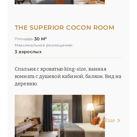
Le 1550
Le Blizzard
THE SUPERIOR COCON ROOM
Le C by Alpine Resorts
30 М²
Площадь:
Le C Resort
Максимальное размещение:
3 взрослых
Le Chabichou
Спальня с кроватью king-size, ванная
Le Coucou Méribel
комната с душевой кабиной, балкон. Вид на
Le Fitz Roy
деревню.
Le Grand Hôtel Courchevel 1850
Le K2 Altitude
Еще
Le K2 Chogori
Le K2 Djola