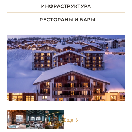
ДОЛИНА ЛУАРЫ
8
ИНФРАСТРУКТУРА
ИЛЬ-ДЕ-ФРАНС
1
РЕСТОРАНЫ И БАРЫ
КОРСИКА
2
ЛАЗУРНЫЙ БЕРЕГ
34
НОРМАНДИЯ
6
О-ДЕ-ФРАНС
3
ОВЕРНЬ-РОНА-АЛЬПЫ
79
Airelles Val d'Isère
Еще
Alpes Hôtel du Pralong