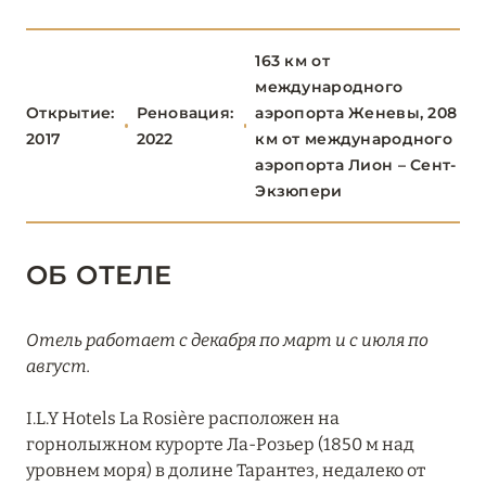
Altapura
163 км от
Aman Le Mélézin
международного
Открытие:
Реновация:
аэропорта Женевы, 208
Chalet Alice, Chalet Noémie (Les Chalets du Mont
2017
2022
км от международного
d'Arbois)
аэропорта Лион – Сент-
Экзюпери
Chalet Timeless (Le Strato)
Cheval Blanc Courchevel
ОБ ОТЕЛЕ
Coeur de Megéve
Crystal Hôtel Courchevel 1850
Отель работает с декабря по март и с июля по
август.
Écrin Blanc Courchevel
I.L.Y Hotels La Rosière расположен на
Experimental Chalet Val d’Isère
горнолыжном курорте Ла-Розьер (1850 м над
Four Seasons Hotel Megève
уровнем моря) в долине Тарантез, недалеко от