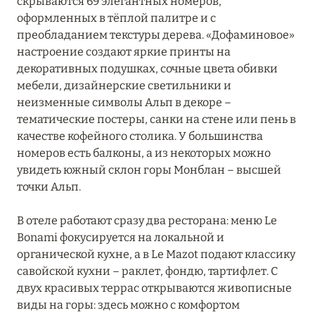
скрываются 69 элегантных номеров,
Hôtel Taj-I Mah
оформленных в тёплой палитре и с
преобладанием текстуры дерева. «Дофаминовое»
Hôtel Village La Mourra
настроение создают яркие принты на
декоративных подушках, сочные цвета обивки
Hôtel Village Montana
мебели, дизайнерские светильники и
неизменные символы Альп в декоре –
I.L.Y Hotels La Rosière
тематические постеры, санки на стене или пень в
InterContinental Lyon – Hotel Dieu
качестве кофейного столика. У большинства
номеров есть балконы, а из некоторых можно
Keystone Lodge by Alpine Resorts
увидеть южный склон горы Монблан – высшей
точки Альп.
Kopster Hotel Lyon Groupama Stadium
L'Apogée Courchevel
В отеле работают сразу два ресторана: меню Le
Bonami фокусируется на локальной и
L’Alpaga Megève
органической кухне, а в Le Mazot подают классику
савойской кухни – раклет, фондю, тартифлет. С
La Chaudanne
двух красивых террас открываются живописные
La Sivolière
виды на горы: здесь можно с комфортом