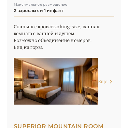
Максимальное размещение:
Le K2 Palace
2 взрослых и 1 инфант
Le Lana
Спальня с кроватью king-size, ванная
Le Lodge Park
комната с ванной и душем.
Возможно объединение номеров.
Le Palace de Menthon
Вид на горы.
Le Saint Roch
Le Sarto
Le Strato
Еще
Le Val Thorens
Les 2 Chalets Les Apartments du Strato
Les 3 Vallées
Les Airelles Courchevel
SUPERIOR MOUNTAIN ROOM