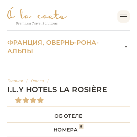
ФРАНЦИЯ, ОВЕРНЬ-РОНА-
АЛЬПЫ
ФРАНЦИЯ
222
БОРДО (НОВАЯ
Главная
/
Отели
/
14
АКВИТАНИЯ)
I.L.Y HOTELS LA ROSIÈRE
БРЕТАНЬ
5
ОБ ОТЕЛЕ
БУРГУНДИЯ
2
8
НОМЕРА