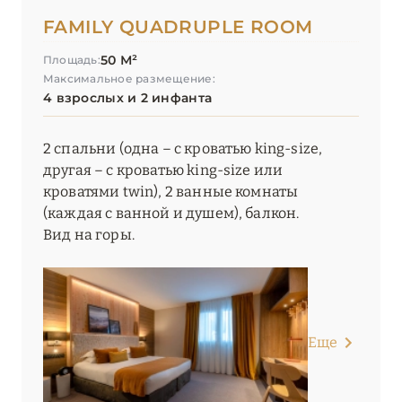
FAMILY QUADRUPLE ROOM
Relaxed Catered Chalet St. Christophe
50 М²
Площадь:
Résidence Carlina
Максимальное размещение:
4 взрослых и 2 инфанта
Résidence Daria-I Nor
Residence Koh-I Nor (Les Etincelles)
2 спальни (одна – с кроватью king-size,
другая – с кроватью king-size или
Résidence Les Arolles
кроватями twin), 2 ванные комнаты
(каждая с ванной и душем), балкон.
Résidences Village Montana
Вид на горы.
Resort du Village Montana (Les Etincelles)
Six Senses Residences Courchevel
Ultima Hotel Courchevel
Еще
Villa Maïa
White 1921 Courchevel