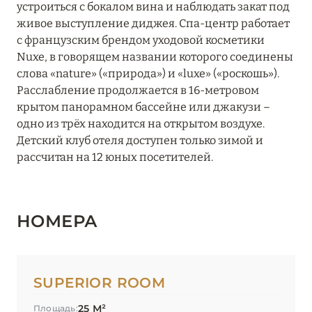
устроиться с бокалом вина и наблюдать закат под
Le 1550
живое выступление диджея. Спа-центр работает
с французским брендом уходовой косметики
Le Blizzard
Nuxe, в говорящем названии которого соединены
слова «nature» («природа») и «luxe» («роскошь»).
Le C by Alpine Resorts
Расслабление продолжается в 16-метровом
Le C Resort
крытом панорамном бассейне или джакузи –
одно из трёх находится на открытом воздухе.
Le Chabichou
Детский клуб отеля доступен только зимой и
рассчитан на 12 юных посетителей.
Le Coucou Méribel
Le Fitz Roy
НОМЕРА
Le Grand Hôtel Courchevel 1850
Le K2 Altitude
Le K2 Chogori
SUPERIOR ROOM
Le K2 Djola
25 М²
Площадь: