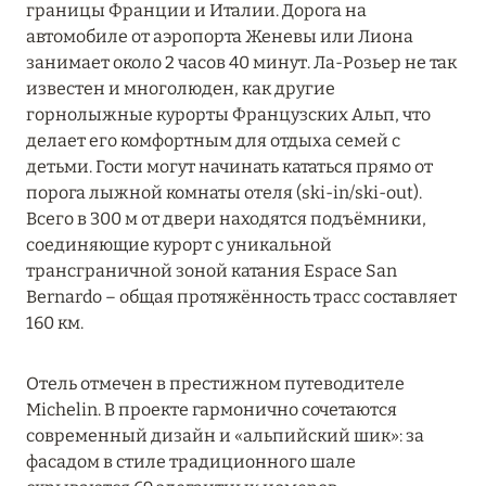
границы Франции и Италии. Дорога на
Grand Hôtel Soleil d'Or
автомобиле от аэропорта Женевы или Лиона
занимает около 2 часов 40 минут. Ла-Розьер не так
Hôtel AlpenRuitor
известен и многолюден, как другие
Hôtel Annapurna Courchevel
горнолыжные курорты Французских Альп, что
делает его комфортным для отдыха семей с
Hôtel Barrière Les Neiges Courchevel
детьми. Гости могут начинать кататься прямо от
порога лыжной комнаты отеля (ski-in/ski-out).
Hôtel Daria-I Nor
Всего в 300 м от двери находятся подъёмники,
Hôtel de La Loze
соединяющие курорт с уникальной
трансграничной зоной катания Espace San
Hôtel Koh-I Nor
Bernardo – общая протяжённость трасс составляет
160 км.
Hôtel L'Arboisie
Hotel Le Kaila
Отель отмечен в престижном путеводителе
Michelin. В проекте гармонично сочетаются
Hôtel Mont-Blanc Chamonix
современный дизайн и «альпийский шик»: за
фасадом в стиле традиционного шале
Hôtel Mont-Blanc Megeve