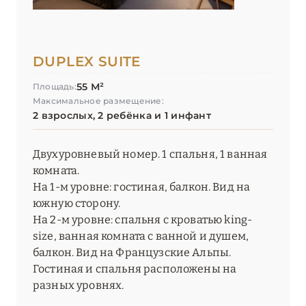
Yellowstone Lodge by Alpine Resorts
DUPLEX SUITE
ОКСИТАНИЯ
2
55 М²
Площадь:
ПАРИЖ
46
Максимальное размещение:
2 взрослых, 2 ребёнка и 1 инфант
ПРОВАНС
20
Двухуровневый номер. 1 спальня, 1 ванная
комната.
На 1-м уровне: гостиная, балкон. Вид на
южную сторону.
На 2-м уровне: спальня с кроватью king-
size, ванная комната с ванной и душем,
балкон. Вид на Французские Альпы.
Гостиная и спальня расположены на
разных уровнях.