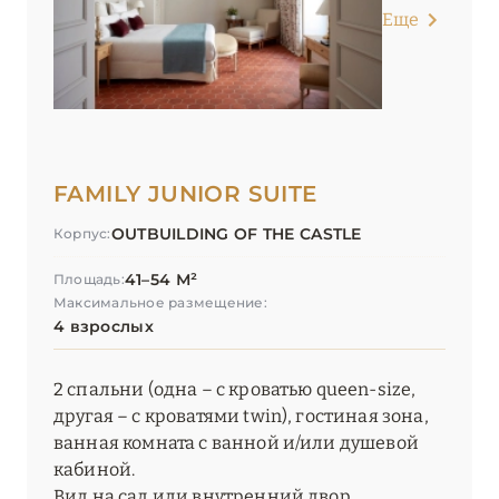
Еще
FAMILY JUNIOR SUITE
OUTBUILDING OF THE CASTLE
Корпус:
41–54 М²
Площадь:
Максимальное размещение:
4 взрослых
2 спальни (одна – с кроватью queen-size,
другая – с кроватями twin), гостиная зона,
ванная комната с ванной и/или душевой
кабиной.
Вид на сад или внутренний двор.