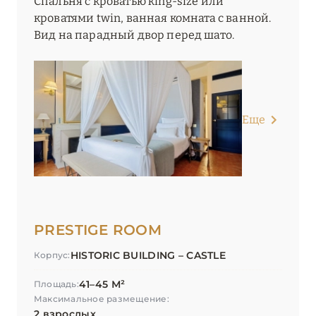
Спальня с кроватью king-size или
кроватями twin, ванная комната с ванной.
Вид на парадный двор перед шато.
Еще
PRESTIGE ROOM
HISTORIC BUILDING – CASTLE
Корпус:
41–45 М²
Площадь:
Максимальное размещение:
2 взрослых