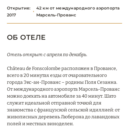
ПАРИЖ
46
Открытие:
42 км от международного аэропорта
2017
Марсель-Прованс
ПРОВАНС
20
Airelles Château d’Estoublon
ОБ ОТЕЛЕ
Capelongue
Отель открыт с апреля по декабрь.
Château de Fonscolombe
Château de Fonscolombe расположен в Провансе,
Crillon Le Brave
всего в 20 минутах езды от очаровательного
Hôtel Le Château de Berne
города Экс-ан-Прованс – родины Поля Сезанна.
От международного аэропорта Марсель-Прованс
L’Étoile des Baux
можно доехать на автомобиле за 40 минут. Шато
служит идеальной отправной точкой для
La Bastide de Gordes
знакомства с французской сельской идиллией: от
живописных деревень Люберона до лавандовых
La Bastide Saint-Antoine
полей и местных виноделен.
La Bonne Étape