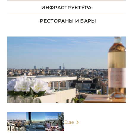
ДОЛИНА ЛУАРЫ
8
ИНФРАСТРУКТУРА
ИЛЬ-ДЕ-ФРАНС
1
РЕСТОРАНЫ И БАРЫ
Kopster Hotel & Résidence Paris Ouest Colombes
КОРСИКА
2
ЛАЗУРНЫЙ БЕРЕГ
34
НОРМАНДИЯ
6
О-ДЕ-ФРАНС
3
ОВЕРНЬ-РОНА-АЛЬПЫ
79
Еще