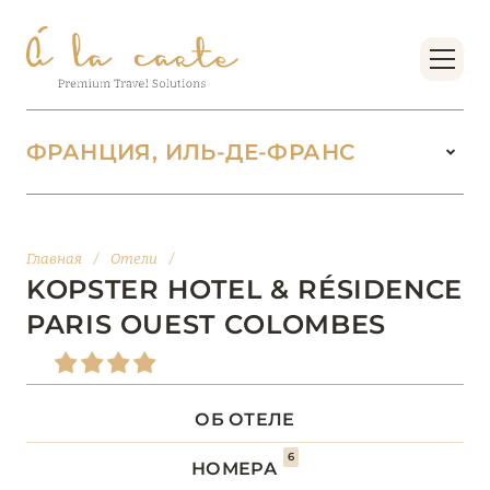
ФРАНЦИЯ, ИЛЬ-ДЕ-ФРАНС
ФРАНЦИЯ
222
Главная
/
Отели
/
БОРДО (НОВАЯ
KOPSTER HOTEL & RÉSIDENCE
14
АКВИТАНИЯ)
PARIS OUEST COLOMBES
БРЕТАНЬ
5
ОБ ОТЕЛЕ
БУРГУНДИЯ
2
6
НОМЕРА