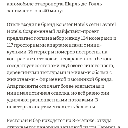
автомобиле от аэропорта Шарль-де-Голль
занимает около 40 минут.
Отель входит в бренд Kopster Hotels сети Lavorel
Hotels. Современный лайфстайл-проект
предлагает гостям выбор между 134 номерами и
117 просторными апартаментами с мини-
кухнями. Интерьеры номеров построены на
контрастах: потолок из неокрашенного бетона
соседствует со стенами глубокого синего цвета,
деревянными текстурами и милыми обоями с
животными – фирменной изюминкой бренда.
Апартаменты отличает более элегантная и
минималистичная отделка, но всё равно они
удивляют разноцветными потолками. В
некоторых апартаментах есть балконы.
Ресторан и бар находятся на 8-м этаже, откуда
открывается панорама западной части Парижа, а