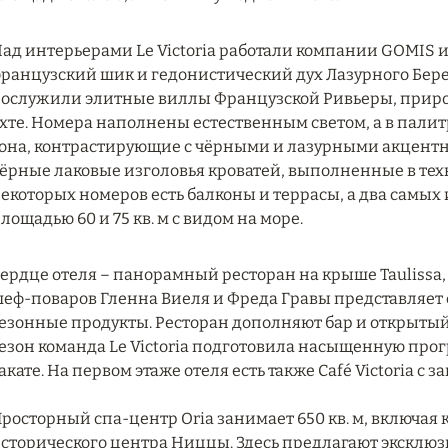
ад интерьерами Le Victoria работали компании GOMIS и
ранцузский шик и гедонистический дух Лазурного Бере
ослужили элитные виллы Французской Ривьеры, приро
хте. Номера наполнены естественным светом, а в пал
она, контрастирующие с чёрными и лазурными акцент
ёрные лаковые изголовья кроватей, выполненные в техн
екоторых номеров есть балконы и террасы, а два самых
лощадью 60 и 75 кв. м с видом на море.
ердце отеля – панорамный ресторан на крыше Taulissa
еф-поваров Гленна Виеля и Фреда Гравы представляет с
езонные продукты. Ресторан дополняют бар и открытый б
езон команда Le Victoria подготовила насыщенную про
акате. На первом этаже отеля есть также Café Victoria 
росторный спа-центр Oria занимает 650 кв. м, включая 
сторического центра Ниццы. Здесь предлагают эксклю