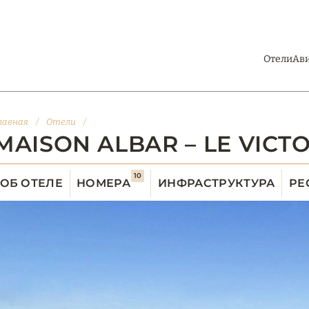
Отели
Ав
лавная
/
Отели
/
MAISON ALBAR – LE VICT
10
ОБ ОТЕЛЕ
НОМЕРА
ИНФРАСТРУКТУРА
РЕ