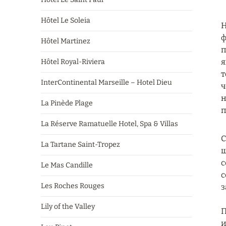
Hôtel Le Soleia
Н
ф
Hôtel Martinez
п
я
Hôtel Royal-Riviera
т
InterContinental Marseille – Hotel Dieu
ч
н
La Pinède Plage
п
La Réserve Ramatuelle Hotel, Spa & Villas
С
La Tartane Saint-Tropez
ш
с
Le Mas Candille
с
Les Roches Rouges
з
Lily of the Valley
П
и