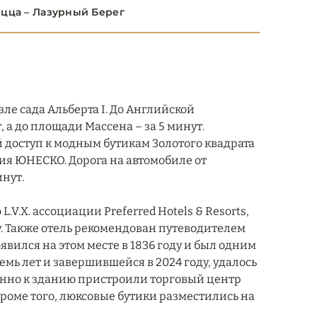
ицца – Лазурный Берег
зле сада Альберта I. До Английской
а до площади Массена – за 5 минут.
доступ к модным бутикам Золотого квадрата
дия ЮНЕСКО. Дорога на автомобиле от
нут.
 L.V.X. ассоциации Preferred Hotels & Resorts,
 Также отель рекомендован путеводителем
появился на этом месте в 1836 году и был одним
мь лет и завершившейся в 2024 году, удалось
нно к зданию пристроили торговый центр
Кроме того, люксовые бутики разместились на