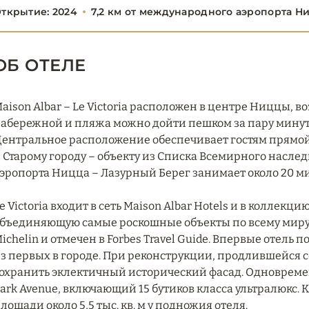
ткрытие: 2024
7,2 км от международного аэропорта Н
ОБ ОТЕЛЕ
aison Albar – Le Victoria расположен в центре Ниццы, во
абережной и пляжа можно дойти пешком за пару минут, 
ентральное расположение обеспечивает гостям прямой 
 Старому городу – объекту из Списка Всемирного насле
эропорта Ницца – Лазурный Берег занимает около 20 ми
e Victoria входит в сеть Maison Albar Hotels и в коллекцию
бъединяющую самые роскошные объекты по всему миру.
ichelin и отмечен в Forbes Travel Guide. Впервые отель 
з первых в городе. При реконструкции, продлившейся се
охранить эклектичный исторический фасад. Одновреме
ark Avenue, включающий 15 бутиков класса ультралюкс. 
лощади около 5,5 тыс. кв. м у подножия отеля.