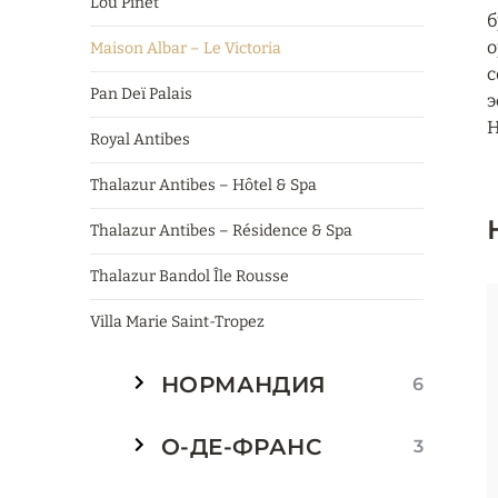
Lou Pinet
б
о
Maison Albar – Le Victoria
с
Pan Deï Palais
э
Н
Royal Antibes
Thalazur Antibes – Hôtel & Spa
Thalazur Antibes – Résidence & Spa
Thalazur Bandol Île Rousse
Villa Marie Saint-Tropez
НОРМАНДИЯ
6
О-ДЕ-ФРАНС
3