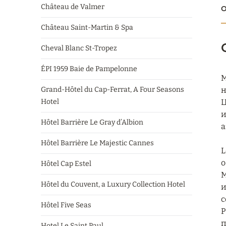
Château de Valmer
О
Château Saint-Martin & Spa
Cheval Blanc St-Tropez
ÉPI 1959 Baie de Pampelonne
M
Grand-Hôtel du Cap-Ferrat, A Four Seasons
н
Hotel
Ц
и
Hôtel Barrière Le Gray d’Albion
а
Hôtel Barrière Le Majestic Cannes
L
о
Hôtel Cap Estel
M
Hôtel du Couvent, a Luxury Collection Hotel
и
с
Hôtel Five Seas
P
п
Hotel Le Saint Paul