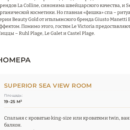
рендов La Colline, синонима швейцарского качества, и S
рганической косметики. Но главная «фишка» спа – риту
ерии Beauty Gold от итальянского бренда Giusto Manett
ффектом. Помимо этого, гостям Le Victoria предоставл
иццы – Ruhl Plage, Le Galet и Castel Plage.
НОМЕРА
SUPERIOR SEA VIEW ROOM
Площадь:
19–25 М²
Спальня с кроватью king-size или кроватями twin, ва
балкон.