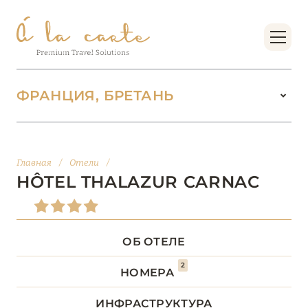
ФРАНЦИЯ, БРЕТАНЬ
ФРАНЦИЯ
224
Главная
/
Отели
/
БОРДО (НОВАЯ
HÔTEL THALAZUR CARNAC
14
АКВИТАНИЯ)
БРЕТАНЬ
5
ОБ ОТЕЛЕ
2
НОМЕРА
Hôtel Le Nouveau Monde
Hôtel Thalazur Carnac
ИНФРАСТРУКТУРА