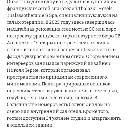
Объект входит в одну из ведущих и крупнейших
французских сетей спа-отелей Thalazur Hotels
Thalassotherapie & Spa, специализирующуюся на
талассотерапии. В 2025 году здесь завершилась
масштабная реновация стоимостью 50 млн евро
по проекту французского архитектурного бюро CB
Architectes. От старых построек остался лишь
остов – и теперь гостей встречает белоснежный
фасад в ультрасовременном стиле. Оформлением
интерьеров занимался парижский дизайнер
Николя Терме, который организовал
пространства по принципам современного
минимализма. Палитра природных оттенков
перекликается с окружающим пейзажем: серый,
голубой, зелёный, песочный, жёлтый. В
большинстве номеров есть балкон с видом на
озеро или внутренний сад отеля. Кроме того,
гостям доступны 34 уютные студии и апартамента
в отдельном здании.