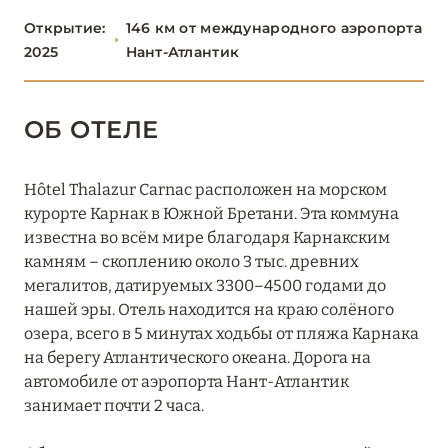
НОРМАНДИЯ
6
Открытие:
146 км от международного аэропорта
2025
Нант-Атлантик
О-ДЕ-ФРАНС
3
ОВЕРНЬ-РОНА-АЛЬПЫ
80
ОБ ОТЕЛЕ
ОКСИТАНИЯ
2
Hôtel Thalazur Carnac расположен на морском
курорте Карнак в Южной Бретани. Эта коммуна
ПАРИЖ
46
известна во всём мире благодаря Карнакским
камням – скоплению около 3 тыс. древних
ПРОВАНС
20
мегалитов, датируемых 3300–4500 годами до
нашей эры. Отель находится на краю солёного
озера, всего в 5 минутах ходьбы от пляжа Карнака
на берегу Атлантического океана. Дорога на
автомобиле от аэропорта Нант-Атлантик
занимает почти 2 часа.