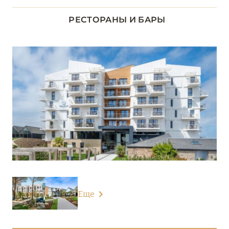
Le Grand Hôtel des Thermes
РЕСТОРАНЫ И БАРЫ
Le Grand Hôtel Dinard
Résidence Reine Marine
БУРГУНДИЯ
2
ДОЛИНА ЛУАРЫ
8
ИЛЬ-ДЕ-ФРАНС
1
КОРСИКА
2
Еще
ЛАЗУРНЫЙ БЕРЕГ
35