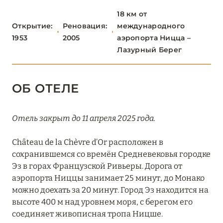
18 км от
Château Saint-Martin & Spa
Открытие:
Реновация:
международного
Cheval Blanc St-Tropez
1953
2005
аэропорта Ницца –
Лазурный Берег
ÉPI 1959 Baie de Pampelonne
Grand-Hôtel du Cap-Ferrat, A Four Seasons Hotel
ОБ ОТЕЛЕ
Hôtel Barrière Le Gray d’Albion
Hôtel Barrière Le Majestic Cannes
Отель закрыт до 11 апреля 2025 года.
Hôtel Cap Estel
Château de la Chèvre d’Or расположен в
сохранившемся со времён Средневековья городке
Hôtel du Couvent, a Luxury Collection Hotel
Эз в горах Французской Ривьеры. Дорога от
аэропорта Ниццы занимает 25 минут, до Монако
Hôtel Five Seas
можно доехать за 20 минут. Город Эз находится на
Hotel Le Saint Paul
высоте 400 м над уровнем моря, с берегом его
соединяет живописная тропа Ницше.
Hôtel Le Soleia