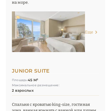
на море.
Еще
JUNIOR SUITE
45 М²
Площадь:
Максимальное размещение:
2 взрослых
Спальня с кроватью king-size, гостиная
зона, ванная комната с ванной или душем,