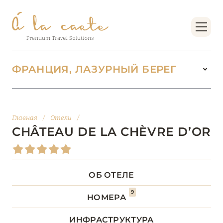
ФРАНЦИЯ, ЛАЗУРНЫЙ БЕРЕГ
ФРАНЦИЯ
222
Главная
/
Отели
/
БОРДО (НОВАЯ
CHÂTEAU DE LA CHÈVRE D’OR
14
АКВИТАНИЯ)
БРЕТАНЬ
5
ОБ ОТЕЛЕ
9
БУРГУНДИЯ
2
НОМЕРА
ИНФРАСТРУКТУРА