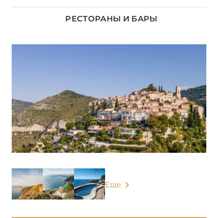
ДОЛИНА ЛУАРЫ
8
РЕСТОРАНЫ И БАРЫ
ИЛЬ-ДЕ-ФРАНС
1
КОРСИКА
2
ЛАЗУРНЫЙ БЕРЕГ
34
Airelles Saint-Tropez, Château de la Messardière
Althoff Villa Belrose
Anantara Plaza Nice Hotel
Carlton Cannes, a Regent Hotel
Еще
Château de la Chèvre d’Or
Château de Valmer