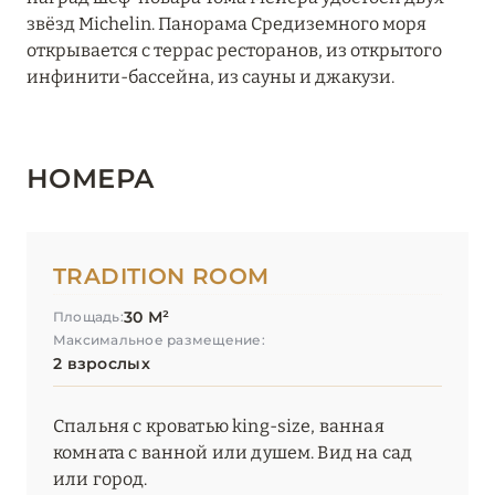
звёзд Michelin. Панорама Средиземного моря
Pan Deï Palais
открывается с террас ресторанов, из открытого
инфинити-бассейна, из сауны и джакузи.
Royal Antibes
Thalazur Antibes – Hôtel & Spa
НОМЕРА
Thalazur Antibes – Résidence & Spa
Thalazur Bandol Île Rousse
Villa Marie Saint-Tropez
TRADITION ROOM
30 М²
Площадь:
НОРМАНДИЯ
6
Максимальное размещение:
2 взрослых
О-ДЕ-ФРАНС
3
Спальня с кроватью king-size, ванная
ОВЕРНЬ-РОНА-АЛЬПЫ
79
комната с ванной или душем. Вид на сад
или город.