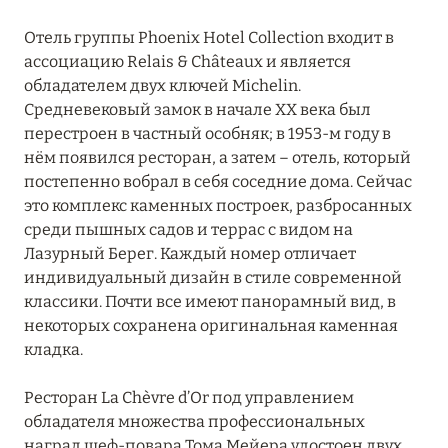
Hôtel Martinez
Отель группы Phoenix Hotel Collection входит в
ассоциацию Relais & Châteaux и является
Hôtel Royal-Riviera
обладателем двух ключей Michelin.
Средневековый замок в начале XX века был
InterContinental Marseille – Hotel Dieu
перестроен в частный особняк; в 1953-м году в
La Pinède Plage
нём появился ресторан, а затем – отель, который
постепенно вобрал в себя соседние дома. Сейчас
La Réserve Ramatuelle Hotel, Spa & Villas
это комплекс каменных построек, разбросанных
среди пышных садов и террас с видом на
La Tartane Saint-Tropez
Лазурный Берег. Каждый номер отличает
индивидуальный дизайн в стиле современной
Le Mas Candille
классики. Почти все имеют панорамный вид, в
Les Roches Rouges
некоторых сохранена оригинальная каменная
кладка.
Lily of the Valley
Ресторан La Chèvre d’Or под управлением
Lou Pinet
обладателя множества профессиональных
Maison Albar – Le Victoria
наград шеф-повара Тома Мейера удостоен двух