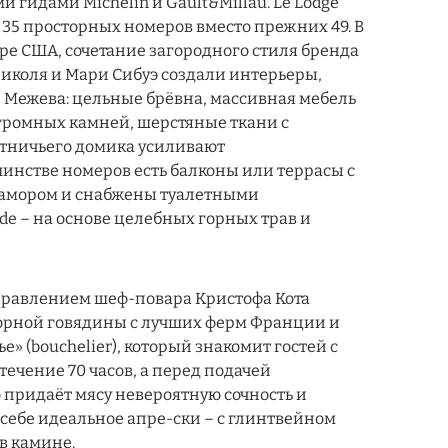
гидами Michelin и Gault&Millau. Le Lodge
 35 просторных номеров вместо прежних 49. В
ре США, сочетание загородного стиля бренда
 Николя и Мари Сибуэ создали интерьеры,
й Межева: цельные брёвна, массивная мебель
огромных камней, шерстяные ткани с
отничьего домика усиливают
шинстве номеров есть балконы или террасы с
рамором и снабжены туалетными
de – на основе целебных горных трав и
д управлением шеф-повара Кристофа Кота
рной говядины с лучших ферм Франции и
 (bouchelier), который знакомит гостей с
ечение 70 часов, а перед подачей
о придаёт мясу невероятную сочность и
себе идеальное апре-ски – с глинтвейном
в камине.