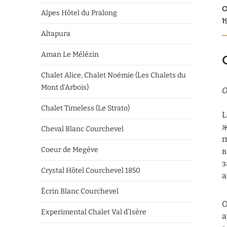
О
Alpes Hôtel du Pralong
1
Altapura
Aman Le Mélézin
Chalet Alice, Chalet Noémie (Les Chalets du
Mont d'Arbois)
О
Chalet Timeless (Le Strato)
L
ж
Cheval Blanc Courchevel
п
Coeur de Megéve
в
з
Crystal Hôtel Courchevel 1850
а
Écrin Blanc Courchevel
О
Experimental Chalet Val d’Isère
а