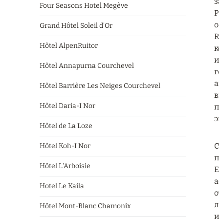
з
Four Seasons Hotel Megève
P
о
Grand Hôtel Soleil d'Or
R
Hôtel AlpenRuitor
к
и
Hôtel Annapurna Courchevel
г
а
Hôtel Barrière Les Neiges Courchevel
в
Hôtel Daria-I Nor
п
э
Hôtel de La Loze
С
Hôtel Koh-I Nor
п
Hôtel L'Arboisie
Е
а
Hotel Le Kaila
о
л
Hôtel Mont-Blanc Chamonix
и