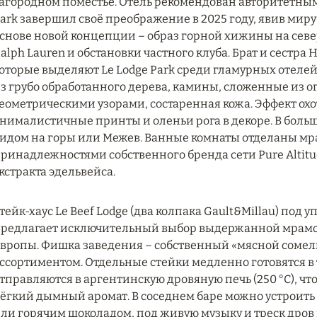
агородном поместье. Отель рекомендован авторитетными 
ark завершил своё преображение в 2025 году, явив миру
снове новой концепции – образ горной хижины на севе
alph Lauren и обстановки частного клуба. Брат и сестра
оторые выделяют Le Lodge Park среди гламурных отеле
з грубо обработанного дерева, камины, сложенные из 
еометрическими узорами, состаренная кожа. Эффект ох
нималистичные принты и оленьи рога в декоре. В боль
идом на горы или Межев. Ванные комнаты отделаны м
ринадлежностями собственного бренда сети Pure Altitu
кстракта эдельвейса.
тейк-хаус Le Beef Lodge (два колпака Gault&Millau) по
редлагает исключительный выбор выдержанной мрамо
вропы. Фишка заведения – собственный «мясной сомелье»
ссортиментом. Отдельные стейки медленно готовятся в т
тправляются в аргентинскую дровяную печь (250 °C), чт
ёгкий дымный аромат. В соседнем баре можно устроить 
ли горячим шоколадом, под живую музыку и треск дров 