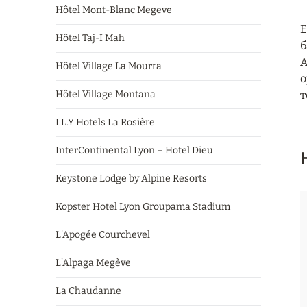
Hôtel Mont-Blanc Megeve
Е
Hôtel Taj-I Mah
б
A
Hôtel Village La Mourra
о
Hôtel Village Montana
т
I.L.Y Hotels La Rosière
InterContinental Lyon – Hotel Dieu
Keystone Lodge by Alpine Resorts
Kopster Hotel Lyon Groupama Stadium
L'Apogée Courchevel
L’Alpaga Megève
La Chaudanne