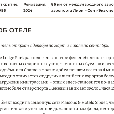
ткрытие:
Реновация:
86 км от международного аэро
996
2024
аэропорта Лион – Сент-Экзюп
ОБ ОТЕЛЕ
тель открыт с декабря по март и с июля по сентябрь.
e Lodge Park расположен в центре фешенебельного гор
ивописных старинных улиц, элегантных бутиков и ресто
одъёмника Chamois можно дойти пешком всего за 4 мину
ыгодно отличается от других альпийских курортов бол
агруженными трассами – отдых здесь становится по-н
втомобиле от аэропорта Женевы занимает около 1 часа 15
бъект входит в семейную сеть Maisons & Hotels Sibuet, 
утентичной и утончённой домашней атмосферы, в которо