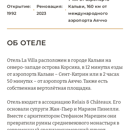
Открытие:
Реновация:
Кальви, 160 км от
ОКСИТАНИЯ
1992
2023
международного
2
аэропорта Аяччо
ПАРИЖ
46
ОБ ОТЕЛЕ
ПРОВАНС
20
Отель La Villa расположен в городе Кальви на
северо-западе острова Корсика, в 12 минутах езды
от аэропорта Кальви – Сент-Катрин или в 2 часах
50 минутах – от аэропорта Аяччо. Также есть
собственная вертолётная площадка.
Отель входит в ассоциацию Relais & Châteaux. Его
основали супруги Жан-Пьер и Марион Пинелли.
Вместе с архитектором Стефаном Марешем они
превратили руины средневекового монастыря в
современный средиземноморский курорт.