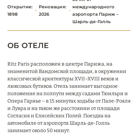
ПАРИЖ
46
Открытие:
Реновация:
международного
1898
2026
аэропорта Париж –
1, Place Vendôme
Шарль-де-Голль
Barrière Le Fouquet's Paris
ОБ ОТЕЛЕ
Bvlgari Hotel Paris
Château des Fleurs
Ritz Paris расположен в центре Парижа, на
Cheval Blanc Paris
знаменитой Вандомской площади, в окружении
классической архитектуры XVII–XVIII веков и
Experimental Marais
люксовых бутиков. Отель занимает выгодное
положение на полпути между садами Тюильри и
Fauchon L'Hôtel Paris
Опера Гарнье – в 15 минутах ходьбы от Пале-Рояля
Four Seasons Hotel George V, Paris
и Лувра и на таком же расстоянии от площади
Согласия и Елисейских Полей. Поездка на
Grand Hôtel Champs-Élysées
автомобиле от аэропорта Шарль-де-Голль
занимает около 50 минут.
Grand Pigalle Experimental