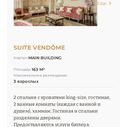
Еще
SUITE VENDÔME
MAIN BUILDING
Корпус:
163 М²
Площадь:
Максимальное размещение:
3 взрослых
2 спальни с кроватями king-size, гостиная,
2 ванные комнаты (каждая с ванной и
душем), хаммам. Гостиная и спальни
разделены дверями.
Предоставляются услуги батлера.