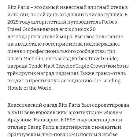
Ritz Paris – это самый известный элитный отель в
Grands Boulevards Experimental
истории, по сей день входящий в число лучших. В
Hôtel Balzac Paris
2025 году авторитетный путеводитель Forbes
Travel Guide включил его в список 20
Hôtel de Berri Champs-Élysées
легендарных отелей мира. Высокое положение
на пьедестале гостеприимства подтверждают
Hôtel de Crillon, A Rosewood Hotel
оценки профессионального сообщества: три
Hôtel Elysia Paris
ключа Michelin, пять звёзд Forbes Travel Guide,
награда Condé Nast Traveler Triple Crown (комбо из
Hôtel La Bourdonnais
трёх других наград издания). Также гранд-отель
входит в престижную ассоциацию The Leading
Hôtel Le Derby Alma
Hotels of the World.
Hôtel Le Marquis
Классический фасад Ritz Paris был спроектирован
Hôtel Le Monna Lisa
в XVIII веке королевским архитектором Жюлем
Ардуэном-Мансаром. В 1898 году швейцарский
Hôtel Le Tourville
отельер Сезар Ритц в партнёрстве с именитым
Hôtel Le Walt
французским шеф-поваром Огюстом Эскофье