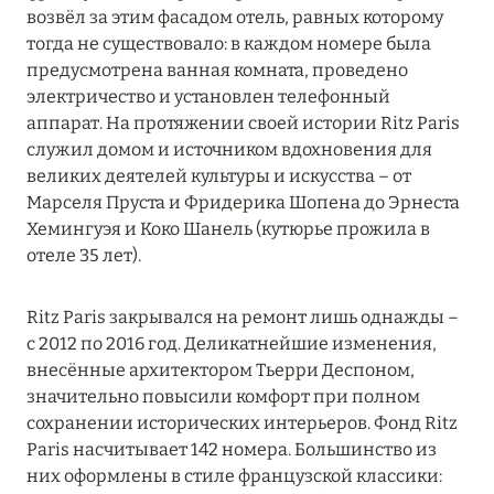
возвёл за этим фасадом отель, равных которому
Hôtel Napoléon Paris
тогда не существовало: в каждом номере была
предусмотрена ванная комната, проведено
Hôtel Plaza Athénée, Dorchester Collection
электричество и установлен телефонный
Kopster Hotel Paris Porte de Versailles
аппарат. На протяжении своей истории Ritz Paris
служил домом и источником вдохновения для
La Fantaisie
великих деятелей культуры и искусства – от
Марселя Пруста и Фридерика Шопена до Эрнеста
La Réserve Paris – Apartments
Хемингуэя и Коко Шанель (кутюрье прожила в
отеле 35 лет).
La Réserve Paris – Hotel & Spa
Le Bristol Paris
Ritz Paris закрывался на ремонт лишь однажды –
с 2012 по 2016 год. Деликатнейшие изменения,
Le Cinq Codet
внесённые архитектором Тьерри Деспоном,
Le Dokhan’s, Paris Arc de Triomphe, a Tribute Portfolio
значительно повысили комфорт при полном
Hotel
сохранении исторических интерьеров. Фонд Ritz
Paris насчитывает 142 номера. Большинство из
Le Grand Mazarin
них оформлены в стиле французской классики: