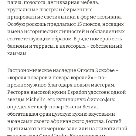
парча, позолота, антикварная мебель,
Le Meurice
хрустальные люстры и фирменные
прикроватные светильники в форме тюльпана.
Lutetia, Paris
Особую роскошь предлагают 15 люксов, носящих
Maison Albar – Le Diamond
имена исторических личностей и обставленных
соответствующим образом. В ряде номеров есть
Maison Albar – Le Pont-Neuf
балконы и террасы, в некоторых – собственный
хаммам.
Maison Albar – Le Vendome
Maison Albar- Le Champs-Elysées
Гастрономическое наследие Огюста Эскофье –
«короля поваров и повара королей» – по-
Maison Barrière Vendôme
прежнему живо благодаря новым мастерам.
Maison Boissière – BARNES Residences
Ресторан высокой кухни Espadon удостоен одной
звезды Michelin: его кулинарную философию
Mandarin Oriental, Paris
определяет шеф-повар Эжени Безиа,
обогатившая французскую кухню вкусовыми
Norman Hôtel & Spa
нюансами своего африканского детства. Гостей
принимают в камерном зале или на живописной
Ritz Paris
террасе сада Grand Jardin. Кондитерским