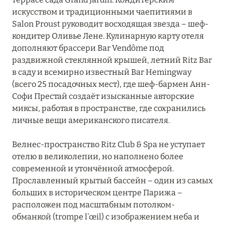
Saint James Paris
искусством и традиционными чаепитиями в
Salon Proust руководит восходящая звезда – шеф-
Shangri-La, Paris
кондитер Оливье Лене. Кулинарную карту отеля
дополняют брассери Bar Vendôme под
The Peninsula Paris
раздвижной стеклянной крышей, летний Ritz Bar
Villa Junot
в саду и всемирно известный Bar Hemingway
(всего 25 посадочных мест), где шеф-бармен Анн-
Софи Престай создаёт изысканные авторские
ПРОВАНС
20
миксы, работая в пространстве, где сохранились
личные вещи американского писателя.
Велнес-пространство Ritz Club & Spa не уступает
отелю в великолепии, но наполнено более
современной и утончённой атмосферой.
Прославленный крытый бассейн – один из самых
больших в историческом центре Парижа –
расположен под масштабным потолком-
обманкой (trompe l’œil) с изображением неба и