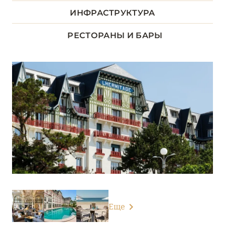
ДОЛИНА ЛУАРЫ
8
ИНФРАСТРУКТУРА
Château de la Barre
РЕСТОРАНЫ И БАРЫ
Château Louise de La Vallière
Fleur de Loire
Hôtel Barrière L'Hermitage La Baule
Le Castel Marie-Louise La Baule
Le Royal La Baule
Les Sources de Cheverny
Relais de Chambord
ИЛЬ-ДЕ-ФРАНС
1
Еще