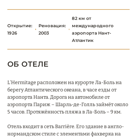
КОРСИКА
2
82 км от
ЛАЗУРНЫЙ БЕРЕГ
34
Открытие:
Реновация:
международного
1926
2003
аэропорта Нант-
НОРМАНДИЯ
6
Атлантик
О-ДЕ-ФРАНС
3
ОБ ОТЕЛЕ
ОВЕРНЬ-РОНА-АЛЬПЫ
78
L’Hermitage расположен на курорте Ла-Боль на
ОКСИТАНИЯ
берегу Атлантического океана, в часе езды от
2
аэропорта Нанта. Дорога на автомобиле от
аэропорта Париж – Шарль-де-Голль займёт около
ПАРИЖ
46
5 часов. Протяжённость пляжа в Ла-Боль – 9 км.
ПРОВАНС
20
Отель входит в сеть Barrière. Его здание в англо-
нормандском стиле с элементами фахверка на