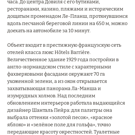
часа. До центра Довиля с его бутиками,
ресторанами, казино, пляжами и историческим
дощатым променадом Ле-Планш, протянувшимся
вдоль песчаной береговой линии на 650 м, можно
доехать на автомобиле за 10 минут.
Объект входит в престижную французскую сеть
отелей класса люкс Hôtels Barrière.
Величественное здание 1929 года постройки в
англо-нормандском стиле с характерными
фахверковыми фасадами окружают 70 га
ухоженной зелени, а из окон открывается
захватывающая панорама Ла-Манша и
изумрудных холмов. Над последним
обновлением интерьеров работала выдающийся
дизайнер Шанталь Пейра: для палитры она
выбрала оттенки «золотой песок», «красное
яблоко» и «зелёное поле для гольфа», точно
передающие красоту окрестностей. Туалетные