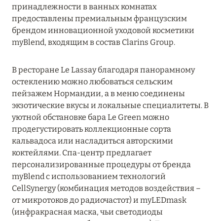
принадлежности в ванных комнатах
предоставлены премиальным французским
брендом инновационной уходовой косметики
myBlend, входящим в состав Clarins Group.
В ресторане Le Lassay благодаря панорамному
остеклению можно любоваться сельским
пейзажем Нормандии, а в меню соединены
экзотические вкусы и локальные специалитеты. В
уютной обстановке бара Le Green можно
продегустировать коллекционные сорта
кальвадоса или насладиться авторскими
коктейлями. Спа-центр предлагает
персонализированные процедуры от бренда
myBlend с использованием технологий
CellSynergy (комбинация методов воздействия –
от микротоков до радиочастот) и myLEDmask
(инфракрасная маска, чьи светодиоды