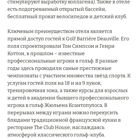
стимулируют выработку коллагена). Также в отеле
есть подогреваемый открытый бассейн,
бесплатный прокат велосипедов и детский клуб.
Ключевым преимуществом отеля является
прямой доступ гостей к Golf Barrière Deauville. Его
поля спроектировали Том Симпсон и Генри
Коттон, в прошлом – известные
профессиональные игроки в гольф. В разные
годы здесь проходили самые престижные
чемпионаты с участием множества звёзд спорта. К
услугам гостей поля на 18 и на 9 лунок,
тренировочная зона, а также курсы для взрослых
и детей в академии бывшего профессионального
игрока в гольф Жюльена Ксантопулоса. В
перерывах между играми можно перекусить
блюдами традиционной французской кухни в
ресторане The Club House, наслаждаясь
атмосферой классического гольф-клуба.