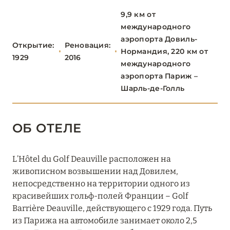
Le Normandy Deauville
9,9 км от
Le Royal Deauville
международного
аэропорта Довиль-
Открытие:
Реновация:
О-ДЕ-ФРАНС
3
Нормандия, 220 км от
1929
2016
международного
аэропорта Париж –
ОВЕРНЬ-РОНА-АЛЬПЫ
79
Шарль-де-Голль
ОКСИТАНИЯ
2
ОБ ОТЕЛЕ
ПАРИЖ
46
L’Hôtel du Golf Deauville расположен на
ПРОВАНС
20
живописном возвышении над Довилем,
непосредственно на территории одного из
красивейших гольф-полей Франции – Golf
Barrière Deauville, действующего с 1929 года. Путь
из Парижа на автомобиле занимает около 2,5