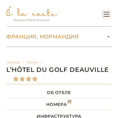
ФРАНЦИЯ, НОРМАНДИЯ
ФРАНЦИЯ
222
Главная
/
Отели
/
БОРДО (НОВАЯ
L’HÔTEL DU GOLF DEAUVILLE
14
АКВИТАНИЯ)
БРЕТАНЬ
5
ОБ ОТЕЛЕ
17
БУРГУНДИЯ
2
НОМЕРА
ИНФРАСТРУКТУРА