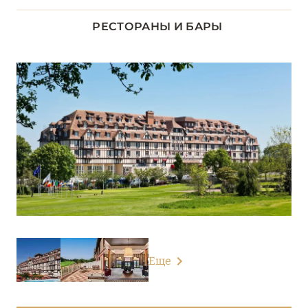
ДОЛИНА ЛУАРЫ
8
РЕСТОРАНЫ И БАРЫ
ИЛЬ-ДЕ-ФРАНС
1
КОРСИКА
2
ЛАЗУРНЫЙ БЕРЕГ
34
НОРМАНДИЯ
6
Château d’Audrieu
Hôtel Thalazur Cabourg
Hôtel Thalazur Ouistreham
Еще
L'Hôtel du Golf Deauville