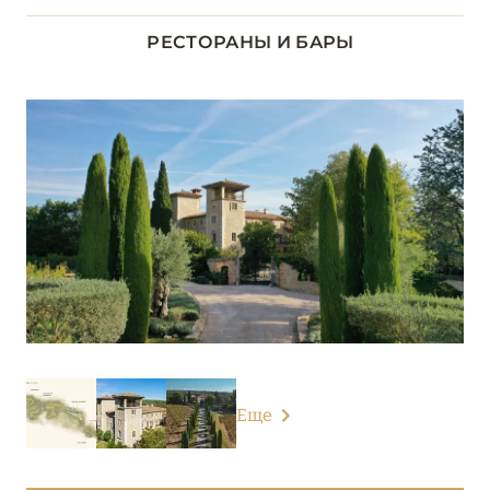
ДОЛИНА ЛУАРЫ
8
РЕСТОРАНЫ И БАРЫ
ИЛЬ-ДЕ-ФРАНС
1
КОРСИКА
2
ЛАЗУРНЫЙ БЕРЕГ
34
НОРМАНДИЯ
6
О-ДЕ-ФРАНС
3
ОВЕРНЬ-РОНА-АЛЬПЫ
79
Еще
ОКСИТАНИЯ
2