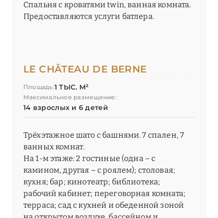
Спальня с кроватями twin, ванная комната.
Предоставляются услуги батлера.
LE CHÂTEAU DE BERNE
1 ТЫС. М²
Площадь:
Максимальное размещение:
14 взрослых и 6 детей
Трёхэтажное шато с башнями. 7 спален, 7
ванных комнат.
На 1-м этаже: 2 гостиные (одна – с
камином, другая – с роялем); столовая;
кухня; бар; кинотеатр; библиотека;
рабочий кабинет; переговорная комната;
терраса; сад с кухней и обеденной зоной
на открытом воздухе, бассейном и