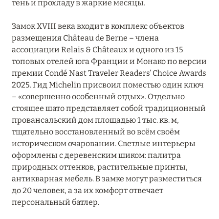
тень и прохладу в жаркие месяцы.
Le Château de Berne
Замок XVIII века входит в комплекс объектов
размещения Château de Berne – члена
Le Domaine du Mas de Pierre Resort & Spa
ассоциации Relais & Châteaux и одного из 15
Le Prieuré-Baumanière
топовых отелей юга Франции и Монако по версии
премии Condé Nast Traveler Readers’ Choice Awards
Le Saint-Rémy
2025. Гид Michelin присвоил поместью один ключ
– «совершенно особенный отдых». Отдельно
Les Hauts de Gordes
стоящее шато представляет собой традиционный
провансальский дом площадью 1 тыс. кв. м,
Les Roches Blanches
тщательно восстановленный во всём своём
Private Villas de Château de Berne
историческом очаровании. Светлые интерьеры
оформлены с деревенским шиком: палитра
Terre Blanche Hotel Spa Golf Resort
природных оттенков, растительные принты,
антикварная мебель. В замке могут разместиться
Villa Baulieu
до 20 человек, а за их комфорт отвечает
Villa Gallici
персональный батлер.