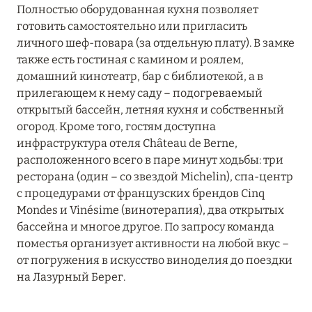
Villa La Coste
Полностью оборудованная кухня позволяет
готовить самостоятельно или пригласить
личного шеф-повара (за отдельную плату). В замке
также есть гостиная с камином и роялем,
домашний кинотеатр, бар с библиотекой, а в
прилегающем к нему саду – подогреваемый
открытый бассейн, летняя кухня и собственный
огород. Кроме того, гостям доступна
инфраструктура отеля Château de Berne,
расположенного всего в паре минут ходьбы: три
ресторана (один – со звездой Michelin), спа-центр
с процедурами от французских брендов Cinq
Mondes и Vinésime (винотерапия), два открытых
бассейна и многое другое. По запросу команда
поместья организует активности на любой вкус –
от погружения в искусство виноделия до поездки
на Лазурный Берег.