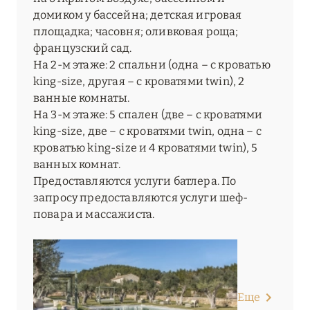
домиком у бассейна; детская игровая
площадка; часовня; оливковая роща;
французский сад.
На 2-м этаже: 2 спальни (одна – с кроватью
king-size, другая – с кроватями twin), 2
ванные комнаты.
На 3-м этаже: 5 спален (две – с кроватями
king-size, две – с кроватями twin, одна – с
кроватью king-size и 4 кроватями twin), 5
ванных комнат.
Предоставляются услуги батлера. По
запросу предоставляются услуги шеф-
повара и массажиста.
Еще