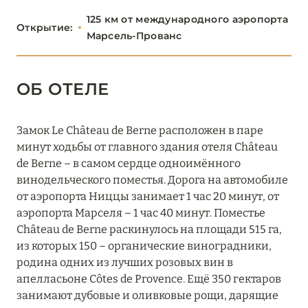
ПАРИЖ
46
125 км от международного аэропорта
Открытие:
Марсель-Прованc
ПРОВАНС
20
Airelles Château d’Estoublon
ОБ ОТЕЛЕ
Capelongue
Замок Le Château de Berne расположен в паре
Château de Fonscolombe
минут ходьбы от главного здания отеля Château
de Berne – в самом сердце одноимённого
Crillon Le Brave
винодельческого поместья. Дорога на автомобиле
Hôtel Le Château de Berne
от аэропорта Ниццы занимает 1 час 20 минут, от
аэропорта Марселя – 1 час 40 минут. Поместье
L’Étoile des Baux
Château de Berne раскинулось на площади 515 га,
из которых 150 – органические виноградники,
La Bastide de Gordes
родина одних из лучших розовых вин в
апелласьоне Côtes de Provence. Ещё 350 гектаров
La Bastide Saint-Antoine
занимают дубовые и оливковые рощи, дарящие
La Bonne Étape