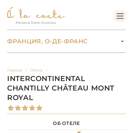
ФРАНЦИЯ, О-ДЕ-ФРАНС
ФРАНЦИЯ
224
Главная
/
Отели
/
БОРДО (НОВАЯ
INTERCONTINENTAL
14
АКВИТАНИЯ)
CHANTILLY CHÂTEAU MONT
ROYAL
БРЕТАНЬ
5
БУРГУНДИЯ
2
ОБ ОТЕЛЕ