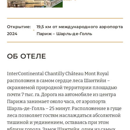
ОВЕРНЬ-РОНА-АЛЬПЫ
80
ОКСИТАНИЯ
2
Открытие:
19,5 км от международного аэропорта
2024
Париж – Шарль-де-Голль
ПАРИЖ
46
ОБ ОТЕЛЕ
ПРОВАНС
20
InterContinental Chantilly Château Mont Royal
расположен в самом сердце леса Шантийи –
охраняемой природной территории площадью
почти 7 тыс. га. Дорога на автомобиле из центра
Парижа занимает около часа, от аэропорта
Шарль-де-Голль – 25 минут. Расположение в гуще
леса позволяет гостям наслаждаться абсолютной
тишиной и уединением, оставаясь при этом
вблизи города. Замок Шантийи, один из самых