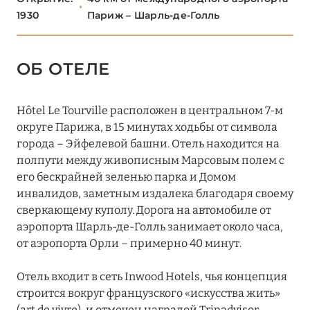
ПАРИЖ
46
1930
Париж – Шарль-де-Голль
1, Place Vendôme
ОБ ОТЕЛЕ
Barrière Le Fouquet's Paris
Bvlgari Hotel Paris
Hôtel Le Tourville расположен в центральном 7-м
округе Парижа, в 15 минутах ходьбы от символа
Château des Fleurs
города – Эйфелевой башни. Отель находится на
Cheval Blanc Paris
полпути между живописным Марсовым полем с
его бескрайней зеленью парка и Домом
Experimental Marais
инвалидов, заметным издалека благодаря своему
сверкающему куполу. Дорога на автомобиле от
Fauchon L'Hôtel Paris
аэропорта Шарль-де-Голль занимает около часа,
Four Seasons Hotel George V, Paris
от аэропорта Орли – примерно 40 минут.
Grand Hôtel Champs-Élysées
Отель входит в сеть Inwood Hotels, чья концепция
строится вокруг французского «искусства жить»
Grand Pigalle Experimental
(art de vivre), и отмечен наградой Tripadvisor