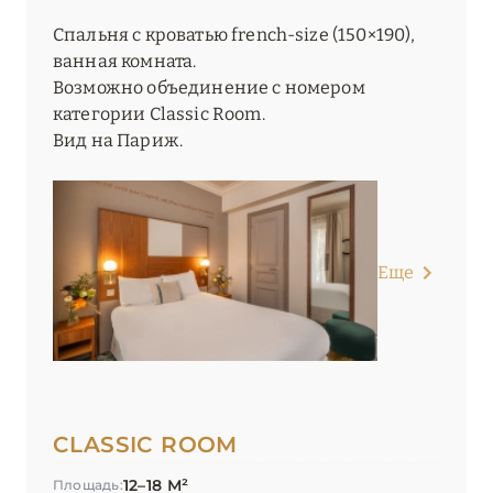
Saint James Paris
Спальня с кроватью french-size (150×190),
ванная комната.
Shangri-La, Paris
Возможно объединение с номером
The Peninsula Paris
категории Classic Room.
Вид на Париж.
Villa Junot
ПРОВАНС
20
Еще
CLASSIC ROOM
12–18 М²
Площадь: