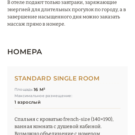
В отеле подают только завтраки, заряжающие
Hôtel Napoléon Paris
энергией для длительных прогулок по городу, а в
завершение насыщенного дня можно заказать
Hôtel Plaza Athénée, Dorchester Collection
массаж прямо в номере.
Kopster Hotel Paris Porte de Versailles
La Fantaisie
НОМЕРА
La Réserve Paris – Apartments
La Réserve Paris – Hotel & Spa
STANDARD SINGLE ROOM
Le Bristol Paris
16 М²
Площадь:
Le Cinq Codet
Максимальное размещение:
1 взрослый
Le Dokhan’s, Paris Arc de Triomphe, a Tribute Portfolio
Hotel
Спальня с кроватью french-size (140×190),
ванная комната с душевой кабиной.
Le Grand Mazarin
Возможно объединение с номером