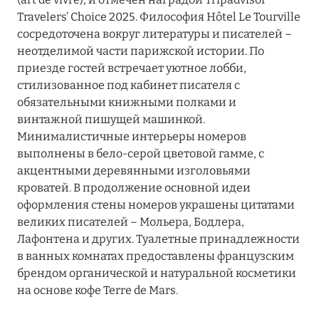
Travelers’ Choice 2025. Философия Hôtel Le Tourville
Grands Boulevards Experimental
сосредоточена вокруг литературы и писателей –
Hôtel Balzac Paris
неотделимой части парижской истории. По
приезде гостей встречает уютное лобби,
Hôtel de Berri Champs-Élysées
стилизованное под кабинет писателя с
обязательными книжными полками и
Hôtel de Crillon, A Rosewood Hotel
винтажной пишущей машинкой.
Hôtel Elysia Paris
Минималистичные интерьеры номеров
выполнены в бело-серой цветовой гамме, с
Hôtel La Bourdonnais
акцентными деревянными изголовьями
кроватей. В продолжение основной идеи
Hôtel Le Derby Alma
оформления стены номеров украшены цитатами
великих писателей – Мольера, Бодлера,
Hôtel Le Marquis
Лафонтена и других. Туалетные принадлежности
Hôtel Le Monna Lisa
в ванных комнатах предоставлены французским
брендом органической и натуральной косметики
Hôtel Le Tourville
на основе кофе Terre de Mars.
Hôtel Le Walt