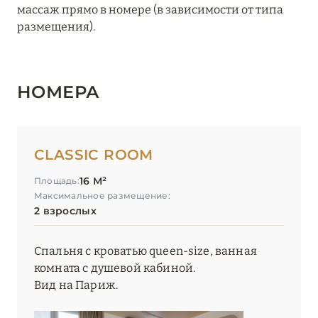
массаж прямо в номере (в зависимости от типа
Hôtel Napoléon Paris
размещения).
Hôtel Plaza Athénée, Dorchester Collection
Kopster Hotel Paris Porte de Versailles
НОМЕРА
La Fantaisie
La Réserve Paris – Apartments
CLASSIC ROOM
La Réserve Paris – Hotel & Spa
16 М²
Площадь:
Le Bristol Paris
Максимальное размещение:
2 взрослых
Le Cinq Codet
Спальня с кроватью queen-size, ванная
Le Dokhan’s, Paris Arc de Triomphe, a Tribute Portfolio
комната с душевой кабиной.
Hotel
Вид на Париж.
Le Grand Mazarin