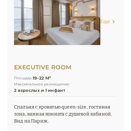
Le Meurice
Lutetia, Paris
Еще
Maison Albar – Le Diamond
Maison Albar – Le Pont-Neuf
Maison Albar – Le Vendome
Maison Albar- Le Champs-Elysées
EXECUTIVE ROOM
Maison Barrière Vendôme
19–22 М²
Площадь:
Максимальное размещение:
Maison Boissière – BARNES Residences
2 взрослых и 1 инфант
Mandarin Oriental, Paris
Спальня с кроватью queen-size, гостиная
Norman Hôtel & Spa
зона, ванная комната с душевой кабиной.
Вид на Париж.
Ritz Paris