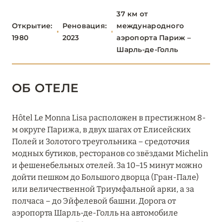
ПАРИЖ
46
37 км от
Открытие:
Реновация:
международного
1, Place Vendôme
1980
2023
аэропорта Париж –
Шарль-де-Голль
Barrière Le Fouquet's Paris
Bvlgari Hotel Paris
ОБ ОТЕЛЕ
Château des Fleurs
Cheval Blanc Paris
Hôtel Le Monna Lisa расположен в престижном 8-
м округе Парижа, в двух шагах от Елисейских
Experimental Marais
Полей и Золотого треугольника – средоточия
модных бутиков, ресторанов со звёздами Michelin
Fauchon L'Hôtel Paris
и фешенебельных отелей. За 10–15 минут можно
Four Seasons Hotel George V, Paris
дойти пешком до Большого дворца (Гран-Пале)
или величественной Триумфальной арки, а за
Grand Hôtel Champs-Élysées
полчаса – до Эйфелевой башни. Дорога от
аэропорта Шарль-де-Голль на автомобиле
Grand Pigalle Experimental