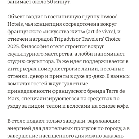
занимает около 50 минут.
Grands Boulevards Experimental
Объект входит в гостиничную группу Inwood
Hôtel Balzac Paris
Hotels, чья концепция сосредоточена вокруг
французского «искусства жить» (art de vivre), и
Hôtel de Berri Champs-Élysées
отмечен наградой Tripadvisor Travelers’ Choice
Hôtel de Crillon, A Rosewood Hotel
2025. Философия отеля строится вокруг
скульптурного мастерства, а лобби напоминает
Hôtel Elysia Paris
студию скульптора. Та же идея поддерживается в
интерьерах номеров: строгие линии, песочные
Hôtel La Bourdonnais
оттенки, декор и принты в духе ар-деко. В ванных
комнатах гостей ждут туалетные
Hôtel Le Derby Alma
принадлежности французского бренда Terre de
Hôtel Le Marquis
Mars, специализирующегося на средствах по
уходу за лицом, телом и волосами на основе кофе.
Hôtel Le Monna Lisa
В отеле подают только завтраки, заряжающие
Hôtel Le Tourville
энергией для длительных прогулок по городу, а в
Hôtel Le Walt
завершение насыщенного дня можно заказать