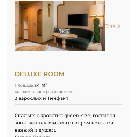
Saint James Paris
Shangri-La, Paris
Еще
The Peninsula Paris
Villa Junot
ПРОВАНС
20
DELUXE ROOM
24 М²
Площадь:
Максимальное размещение:
3 взрослых и 1 инфант
Спальня с кроватью queen-size, гостиная
зона, ванная комната с гидромассажной
ванной и душем.