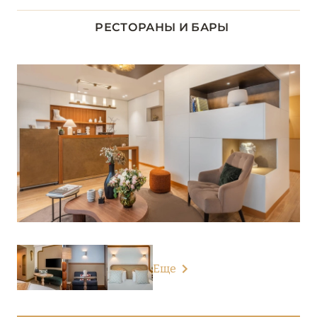
ДОЛИНА ЛУАРЫ
8
РЕСТОРАНЫ И БАРЫ
ИЛЬ-ДЕ-ФРАНС
1
КОРСИКА
2
ЛАЗУРНЫЙ БЕРЕГ
34
НОРМАНДИЯ
6
О-ДЕ-ФРАНС
3
ОВЕРНЬ-РОНА-АЛЬПЫ
79
Еще
ОКСИТАНИЯ
2