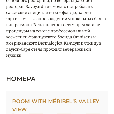
основного ресторана, по вечерам работает
Hôtel Mont-Blanc Megeve
ресторан Savoyard, где можно попробовать
савойские специалитеты – фондю, раклет,
Hôtel Taj-I Mah
тартифлет – в сопровождении уникальных белых
вин региона. В спа-центре гостям предлагают
Hôtel Village La Mourra
процедуры на основе профессиональной
косметики французского бренда Omnisens и
Hôtel Village Montana
американского Dermalogica. Каждую пятницу в
I.L.Y Hotels La Rosière
лаунж-баре отеля проходят вечера живой
музыки.
InterContinental Lyon – Hotel Dieu
Keystone Lodge by Alpine Resorts
НОМЕРА
Kopster Hotel Lyon Groupama Stadium
L'Apogée Courchevel
L’Alpaga Megève
ROOM WITH MÉRIBEL'S VALLEY
VIEW
La Chaudanne