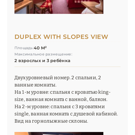
Pashmina Le Refuge
Relaxed Catered Chalet St. Christophe
Résidence Carlina
DUPLEX WITH SLOPES VIEW
Résidence Daria-I Nor
40 М²
Площадь:
Максимальное размещение:
Residence Koh-I Nor (Les Etincelles)
2 взрослых и 3 ребёнка
Résidence Les Arolles
Двухуровневый номер. 2 спальни, 2
Résidences Village Montana
ванные комнаты.
На 1-м уровне: спальня с кроватью king-
Resort du Village Montana (Les Etincelles)
size, ванная комната с ванной, балкон.
На 2-м уровне: спальня с 3 кроватями
Six Senses Residences Courchevel
single, ванная комната с душевой кабиной.
Вид на горнолыжные склоны.
Ultima Hotel Courchevel
Villa Maïa