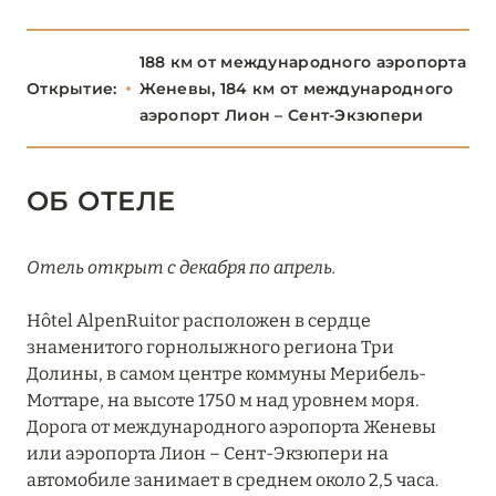
Altapura
188 км от международного аэропорта
Aman Le Mélézin
Открытие:
Женевы, 184 км от международного
аэропорт Лион – Сент-Экзюпери
Chalet Alice, Chalet Noémie (Les Chalets du Mont
d'Arbois)
ОБ ОТЕЛЕ
Chalet Timeless (Le Strato)
Cheval Blanc Courchevel
Отель открыт с декабря по апрель.
Coeur de Megéve
Hôtel AlpenRuitor расположен в сердце
Crystal Hôtel Courchevel 1850
знаменитого горнолыжного региона Три
Долины, в самом центре коммуны Мерибель-
Écrin Blanc Courchevel
Моттаре, на высоте 1750 м над уровнем моря.
Дорога от международного аэропорта Женевы
Experimental Chalet Val d’Isère
или аэропорта Лион – Сент-Экзюпери на
Four Seasons Hotel Megève
автомобиле занимает в среднем около 2,5 часа.