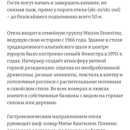
Гости могут начать и завершить катание, не
Grand Hôtel Soleil d'Or
снимая лыж, прямо у порога отеля (ski-in/ski-out)
– до ближайшего подъёмника всего 50 м.
Hôtel AlpenRuitor
Hôtel Annapurna Courchevel
Отель входит в семейную группу Maison Fenestraz,
ведущую свою историю с 1966 года. Здание в стиле
Hôtel Au Chamois d'Or
традиционного альпийского шале в центре
Hôtel Barrière Les Neiges Courchevel
курорта было построено семьёй Фенестра в 1970-х
годах. Интерьер создаёт атмосферу уютной
Hôtel Daria-I Nor
горной резиденции: отделка из необработанной
древесины, резные элементы, текстиль в клетку и
Hôtel de La Loze
потолочные росписи с растительными мотивами
в савойском стиле. Во всех номерах и люксах
Hôtel Koh-I Nor
имеются собственные балконы с видом на горные
Hôtel L'Arboisie
склоны или деревню.
Hotel Le Kaila
Гастрономическим направлением отеля
руководит шеф-повар Матье Кангилем. Помимо
Hôtel Mont-Blanc Chamonix