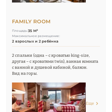
Les Airelles Courchevel
Les Barmes de l’Ours
FAMILY ROOM
Les Chalets du Koh-I Nor
35 М²
Площадь:
Максимальное размещение:
Les Chalets du L’Alpaga Megève
2 взрослых и 2 ребёнка
Les Chalets du Mont d'Arbois
2 спальни (одна – с кроватью king-size,
Les Fermes de Marie
другая – с кроватями twin), ванная комната
с ванной и душевой кабиной, балкон.
Les Suites de la Potinière
Вид на горы.
Lyon Marriott Hotel Cité Internationale
Mamie Megève
Mammoth Lodge by Alpine Resorts
Еще
Manali Lodge by Alpine Resorts