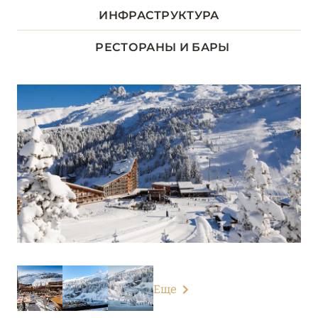
ДОЛИНА ЛУАРЫ
8
ИНФРАСТРУКТУРА
ИЛЬ-ДЕ-ФРАНС
1
РЕСТОРАНЫ И БАРЫ
КОРСИКА
2
ЛАЗУРНЫЙ БЕРЕГ
35
НОРМАНДИЯ
6
О-ДЕ-ФРАНС
3
ОВЕРНЬ-РОНА-АЛЬПЫ
80
Airelles Val d'Isère
Еще
Alpes Hôtel du Pralong