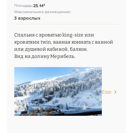
25 М²
Площадь:
La Sivolière
Максимальное размещение:
3 взрослых
Le 1550
Le Blizzard
Спальня с кроватью king-size или
кроватями twin, ванная комната с ванной
Le C by Alpine Resorts
или душевой кабиной, балкон.
Вид на долину Мерибель.
Le C Resort
Le Chabichou
Le Coucou Méribel
Еще
Le Fitz Roy
Le Grand Hôtel Courchevel 1850
Le K2 Altitude
Le K2 Chogori