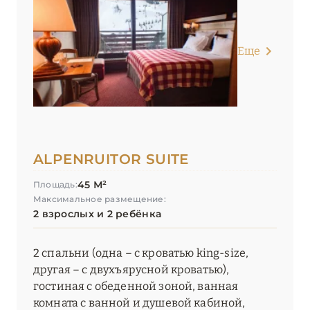
White 1921 Courchevel
Еще
Yellowstone Lodge by Alpine Resorts
ОКСИТАНИЯ
2
ПАРИЖ
46
ALPENRUITOR SUITE
ПРОВАНС
20
45 М²
Площадь:
Максимальное размещение:
2 взрослых и 2 ребёнка
2 спальни (одна – с кроватью king-size,
другая – с двухъярусной кроватью),
гостиная с обеденной зоной, ванная
комната с ванной и душевой кабиной,