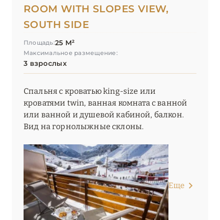
ROOM WITH SLOPES VIEW,
Le K2 Djola
SOUTH SIDE
Le K2 Palace
25 М²
Площадь:
Максимальное размещение:
Le Lana
3 взрослых
Le Lodge Park
Спальня с кроватью king-size или
Le Palace de Menthon
кроватями twin, ванная комната с ванной
или ванной и душевой кабиной, балкон.
Le Saint Roch
Вид на горнолыжные склоны.
Le Sarto
Le Strato
Le Val Thorens
Еще
Les 2 Chalets Les Apartments du Strato
Les 3 Vallées