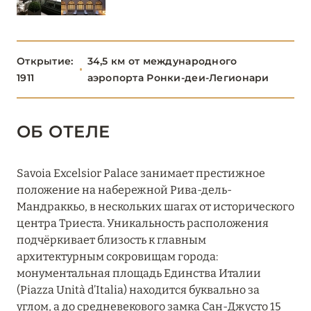
АДИДЖЕ
УМБРИЯ
1
Открытие:
34,5 км от международного
1911
аэропорта Ронки-деи-Легионари
ФРИУЛИ-ВЕНЕЦИЯ-
1
ДЖУЛИЯ
ОБ ОТЕЛЕ
Savoia Excelsior Palace, Starhotels Collezione
Savoia Excelsior Palace занимает престижное
ТРИЕСТ
0
положение на набережной Рива-дель-
Мандраккьо, в нескольких шагах от исторического
центра Триеста. Уникальность расположения
ЭМИЛИЯ-РОМАНЬЯ
2
подчёркивает близость к главным
архитектурным сокровищам города:
монументальная площадь Единства Италии
(Piazza Unità d’Italia) находится буквально за
углом, а до средневекового замка Сан-Джусто 15