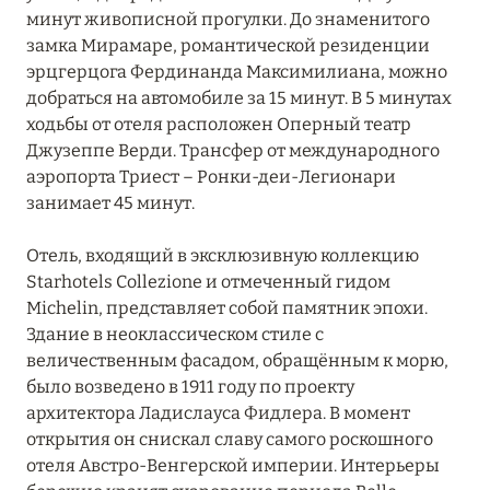
минут живописной прогулки. До знаменитого
замка Мирамаре, романтической резиденции
эрцгерцога Фердинанда Максимилиана, можно
добраться на автомобиле за 15 минут. В 5 минутах
ходьбы от отеля расположен Оперный театр
Джузеппе Верди. Трансфер от международного
аэропорта Триест – Ронки-деи-Легионари
занимает 45 минут.
Отель, входящий в эксклюзивную коллекцию
Starhotels Collezione и отмеченный гидом
Michelin, представляет собой памятник эпохи.
Здание в неоклассическом стиле с
величественным фасадом, обращённым к морю,
было возведено в 1911 году по проекту
архитектора Ладислауса Фидлера. В момент
открытия он снискал славу самого роскошного
отеля Австро-Венгерской империи. Интерьеры