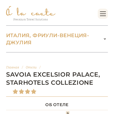
ИТАЛИЯ, ФРИУЛИ-ВЕНЕЦИЯ-
ДЖУЛИЯ
ИТАЛИЯ
142
ВАЛЛЕ-Д’АОСТА
2
Главная
/
Отели
/
SAVOIA EXCELSIOR PALACE,
ВЕНЕТО
18
STARHOTELS COLLEZIONE
ДОЛОМИТОВЫЕ АЛЬПЫ
1
ОБ ОТЕЛЕ
КАМПАНИЯ
5
9