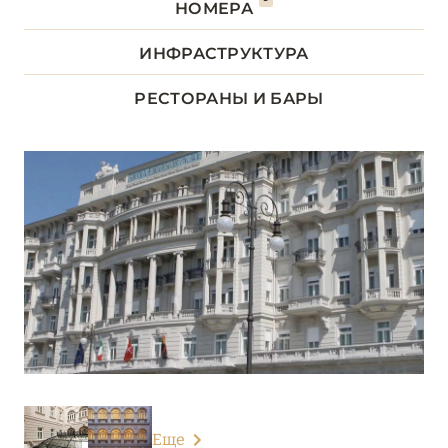
НОМЕРА
ЛАЦИО
14
ИНФРАСТРУКТУРА
ЛИГУРИЯ
5
РЕСТОРАНЫ И БАРЫ
ЛОМБАРДИЯ
26
ПЬЕМОНТ
3
САРДИНИЯ
24
СИЦИЛИЯ
4
ТОСКАНА
29
ТРЕНТИНО-АЛЬТО-
5
Еще