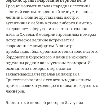
бережно хранят очарование периода Belle
Époque: монументальная парадная лестница,
залитый светом стеклянный атриум, изящная
лепнина, сияние хрустальных люстр и
аутентичная мебель в стиле либерти и ампир
создают атмосферу великосветского салона
начала XX века. В модернизированных номерах
историческое величие встречается с
современным комфортом. В палитре
преобладают благородные оттенки золотистого,
бордового и бирюзового, а ванные комнаты
отделаны редким калькуттским мрамором. Из
окон многих номеров открывается
захватывающая театральная панорама
Триестского залива с его вечным движением
прибывающих и уходящих в плавание круизных
лайнеров.
Элегантный видовой ресторан Savoy под