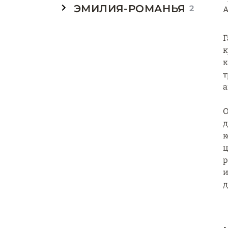
ЭМИЛИЯ-РОМАНЬЯ
2
A
Г
к
к
т
а
О
д
к
ц
р
и
д