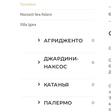
Taormina
О
Mazzarò Sea Palace
Villa Igiea
АГРИДЖЕНТО
0
О
ДЖАРДИНИ-
G
0
НАКСОС
б
Д
КАТАНЬЯ
0
О
з
Э
ПАЛЕРМО
0
а
S