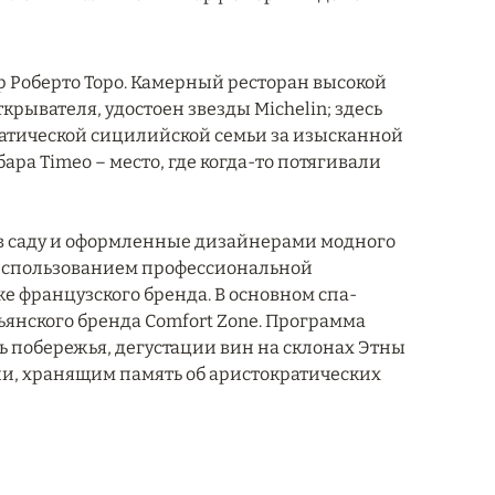
 Роберто Торо. Камерный ресторан высокой
крывателя, удостоен звезды Michelin; здесь
ратической сицилийской семьи за изысканной
ра Timeo – место, где когда-то потягивали
 в саду и оформленные дизайнерами модного
с использованием профессиональной
 же французского бренда. В основном спа-
ьянского бренда Comfort Zone. Программа
 побережья, дегустации вин на склонах Этны
и, хранящим память об аристократических