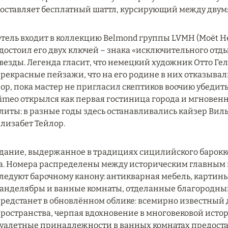
оставляет бесплатный шаттл, курсирующий между двум
тель входит в коллекцию Belmond группы LVMH (Moët Henn
достоил его двух ключей – знака «исключительного отдых
везды. Легенда гласит, что немецкий художник Отто Геле
рекрасные пейзажи, что на его родине в них отказывали
ор, пока мастер не пригласил скептиков воочию убедитьс
imeo открылся как первая гостиница города и мгнове
литы: в разные годы здесь останавливались кайзер Виль
лизабет Тейлор.
дание, выдержанное в традициях сицилийского барокко
а. Номера распределены между историческим главным 
ледуют барочному канону: антикварная мебель, картин
анделябры и ванные комнаты, отделанные благородным 
редстанет в обновлённом облике: всемирно известный
ространства, черпая вдохновение в многовековой ист
уалетные принадлежности в ванных комнатах предос