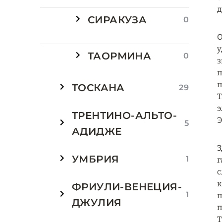
д
СИРАКУЗА
0
О
у
ТАОРМИНА
0
з
п
п
ТОСКАНА
29
T
э
ТРЕНТИНО-АЛЬТО-
Э
5
АДИДЖЕ
З
УМБРИЯ
1
г
с
к
ФРИУЛИ-ВЕНЕЦИЯ-
1
п
ДЖУЛИЯ
п
Т