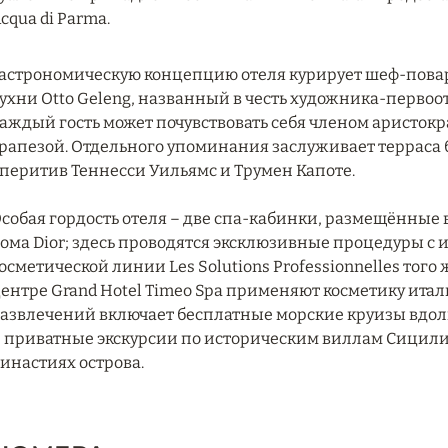
cqua di Parma.
астрономическую концепцию отеля курирует шеф-повар
ухни Otto Geleng, названный в честь художника-первоот
аждый гость может почувствовать себя членом аристок
рапезой. Отдельного упоминания заслуживает терраса ба
перитив Теннесси Уильямс и Трумен Капоте.
собая гордость отеля – две спа-кабинки, размещённые
ома Dior; здесь проводятся эксклюзивные процедуры 
осметической линии Les Solutions Professionnelles того
ентре Grand Hotel Timeo Spa применяют косметику итал
азвлечений включает бесплатные морские круизы вдоль
 приватные экскурсии по историческим виллам Сицили
инастиях острова.