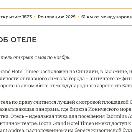
ткрытие: 1873
Реновация: 2025
61 км от международ
ОБ ОТЕЛЕ
тель открыт с мая по ноябрь.
rand Hotel Timeo расположен на Сицилии, в Таормине, 
лизости от главного символа города – античного амфитеа
орога на автомобиле от международного аэропорта Ката
тель по праву считается лучшей смотровой площадкой С
ахватывающая панорама, где бирюза Ионического моря 
тна. Отель – идеальная точка для посещения Taormina A
нтичном театре. Гости Grand Hotel Timeo имеют доступ к L
ant’Andrea, расположенному на берегу живописной бухт