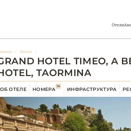
Отели
Ав
лавная
/
Отели
/
GRAND HOTEL TIMEO, A 
HOTEL, TAORMINA
14
ОБ ОТЕЛЕ
НОМЕРА
ИНФРАСТРУКТУРА
РЕ