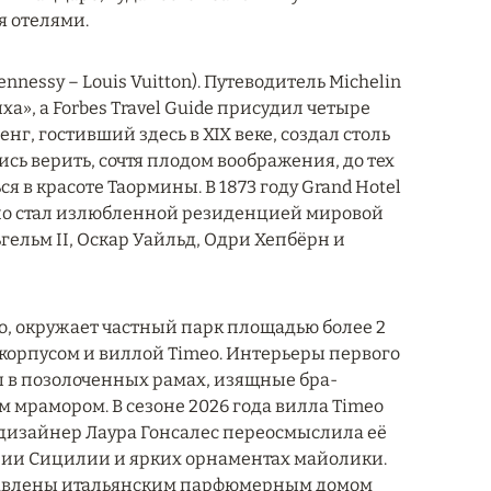
я отелями.
essy – Louis Vuitton). Путеводитель Michelin
а», а Forbes Travel Guide присудил четыре
нг, гостивший здесь в XIX веке, создал столь
сь верить, сочтя плодом воображения, до тех
я в красоте Таормины. В 1873 году Grand Hotel
нно стал излюбленной резиденцией мировой
гельм II, Оскар Уайльд, Одри Хепбёрн и
, окружает частный парк площадью более 2
корпусом и виллой Timeo. Интерьеры первого
ы в позолоченных рамах, изящные бра-
мрамором. В сезоне 2026 года вилла Timeo
 дизайнер Лаура Гонсалес переосмыслила её
ории Сицилии и ярких орнаментах майолики.
тавлены итальянским парфюмерным домом