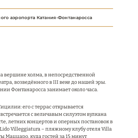
ного аэропорта Катания-Фонтанаросса
на вершине холма, в непосредственной
тра, возведённого в III веке до нашей эры.
нии Фонтанаросса занимает около часа.
ицилии: его с террас открывается
встречается с величавым силуэтом вулкана
rte, летних концертов и оперных постановок в
ido Villeggiatura – пляжному клубу отеля Villa
ы Маццаро, куда гостей за 15 минут