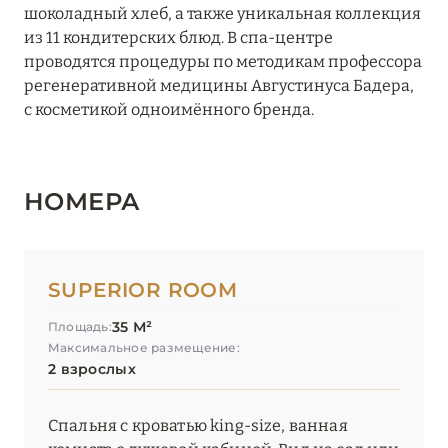
шоколадный хлеб, а также уникальная коллекция
Starhotels Grand Milan
из 11 кондитерских блюд. В спа-центре
проводятся процедуры по методикам профессора
Starhotels Ritz
регенеративной медицины Августинуса Бадера,
с косметикой одноимённого бренда.
Starhotels Tourist
МОНЦА
0
НОМЕРА
ОЗ. ИЗЕО
0
SUPERIOR ROOM
ОЗ. КОМО
35 М²
0
Площадь:
Максимальное размещение:
2 взрослых
ОЗ. МАДЖОРЕ
0
Спальня с кроватью king-size, ванная