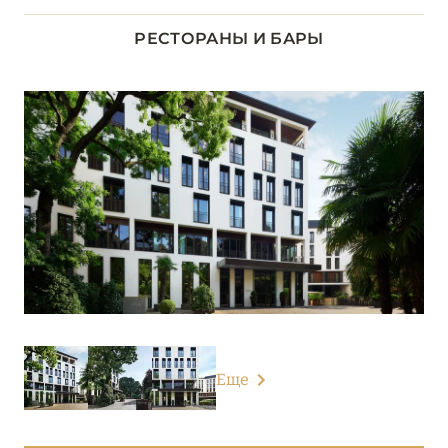
ЛАЦИО
14
РЕСТОРАНЫ И БАРЫ
ЛИГУРИЯ
5
ЛОМБАРДИЯ
26
Grand Hotel Fasano
Grand Hotel Tremezzo
Grand Hotel Victoria Concept & Spa
Grand Hotel Villa Serbelloni
Hotel Royal Victoria
Еще
Hotel Villa Cipressi
L’Albereta Relais & Châteaux