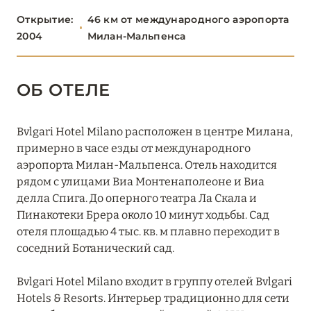
Открытие:
46 км от международного аэропорта
Lefay Resort & SPA Lago di Garda
2004
Милан-Мальпенса
Passalacqua
Starhotels Cristallo Palace
ОБ ОТЕЛЕ
Villa d'Este
Bvlgari Hotel Milano расположен в центре Милана,
примерно в часе езды от международного
БЕРГАМО
0
аэропорта Милан-Мальпенса. Отель находится
рядом с улицами Виа Монтенаполеоне и Виа
делла Спига. До оперного театра Ла Скала и
БРЕШИЯ
0
Пинакотеки Брера около 10 минут ходьбы. Сад
отеля площадью 4 тыс. кв. м плавно переходит в
соседний Ботанический сад.
МИЛАН
15
Bvlgari Hotel Milano входит в группу отелей Bvlgari
Hotels & Resorts. Интерьер традиционно для сети
Armani Hotel Milano