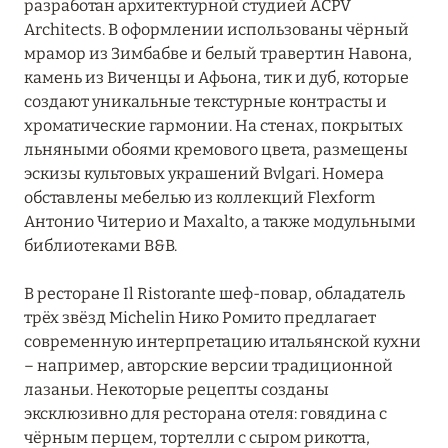
разработан архитектурной студией ACPV
Bvlgari Hotel Milano
Architects. В оформлении использованы чёрный
мрамор из Зимбабве и белый травертин Навона,
Casa Baglioni Milan
камень из Виченцы и Афьона, тик и дуб, которые
создают уникальные текстурные контрасты и
Château Monfort
хроматические гармонии. На стенах, покрытых
Four Seasons Hotel Milano
льняными обоями кремового цвета, размещены
эскизы культовых украшений Bvlgari. Номера
Mandarin Oriental, Milan
обставлены мебелью из коллекций Flexform
Антонио Читерио и Maxalto, а также модульными
Palazzo Parigi Hotel & Grand Spa
библиотеками B&B.
Portrait Milano
В ресторане Il Ristorante шеф-повар, обладатель
Rosa Grand Milano
трёх звёзд Michelin Нико Ромито предлагает
современную интерпретацию итальянской кухни
Starhotels Anderson
– например, авторские версии традиционной
лазаньи. Некоторые рецепты созданы
Starhotels Business Palace
эксклюзивно для ресторана отеля: говядина с
Starhotels E.c.ho.
чёрным перцем, тортелли с сыром рикотта,