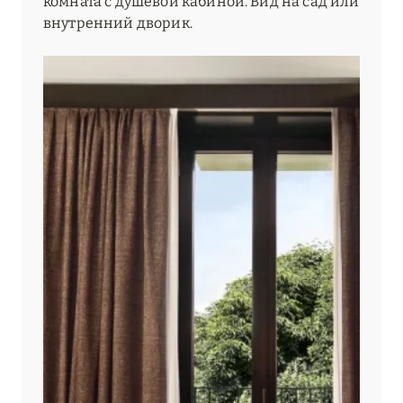
комната с душевой кабиной. Вид на сад или
ПЬЕМОНТ
3
внутренний дворик.
САРДИНИЯ
24
СИЦИЛИЯ
4
ТОСКАНА
29
ТРЕНТИНО-АЛЬТО-
5
АДИДЖЕ
УМБРИЯ
1
ФРИУЛИ-ВЕНЕЦИЯ-
1
ДЖУЛИЯ