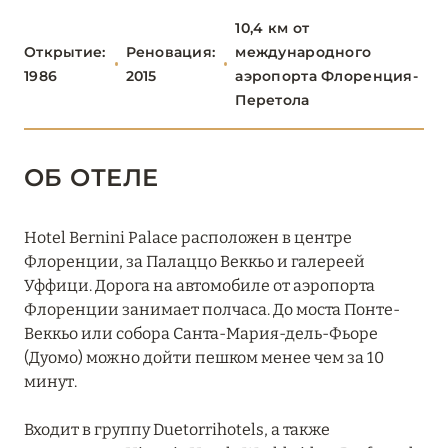
Bagni di Pisa Palace & Thermal Spa
10,4 км от
Открытие:
Реновация:
международного
Castelfalfi
1986
2015
аэропорта Флоренция-
Fonteverde Lifestyle & Thermal Retreat
Перетола
Grand Hotel Continental Siena
ОБ ОТЕЛЕ
Grand Hotel Principe di Piemonte
Grotta Giusti Thermal Spa Resort
Hotel Bernini Palace расположен в центре
Флоренции, за Палаццо Веккьо и галереей
Hermitage Hotel & Resort
Уффици. Дорога на автомобиле от аэропорта
Hotel Byron Forte dei Marmi
Флоренции занимает полчаса. До моста Понте-
Веккьо или собора Санта-Мария-дель-Фьоре
Hotel Il Negresco
(Дуомо) можно дойти пешком менее чем за 10
минут.
Pensione America
Pieve Aldina
Входит в группу Duetorrihotels, а также