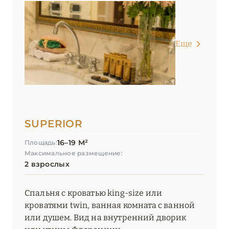
УМБРИЯ
1
ФРИУЛИ-ВЕНЕЦИЯ-
1
Еще
ДЖУЛИЯ
ЭМИЛИЯ-РОМАНЬЯ
2
SUPERIOR
16–19 М²
Площадь:
Максимальное размещение:
2 взрослых
Спальня с кроватью king-size или
кроватями twin, ванная комната с ванной
или душем. Вид на внутренний дворик