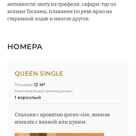
СИЕННА
0
активности: охоту на трюфели, сафари-тур по
холмам Тосканы, плавание по реке Арно на
старинной лодке и многое другое.
ФЛОРЕНЦИЯ
14
Anglo American Hotel Florence
НОМЕРА
Brunelleschi Hotel
Grand Hotel Minerva
QUEEN SINGLE
Helvetia & Bristol Firenze
12 М²
Площадь:
Максимальное размещение:
Hotel Bernini Palace
1 взрослый
Hotel Lungarno
Спальня с кроватью queen-size, ванная
Hotel Savoy Florence
комната с ванной или душем.
IL Tornabuoni