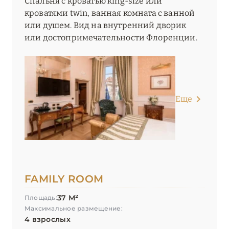
Спальня с кроватью king-size или
кроватями twin, ванная комната с ванной
или душем. Вид на внутренний дворик
или достопримечательности Флоренции.
Еще
FAMILY ROOM
37 М²
Площадь:
Максимальное размещение:
4 взрослых