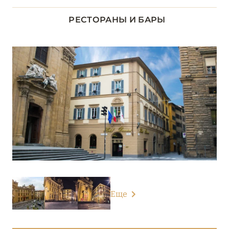
ЛАЦИО
14
РЕСТОРАНЫ И БАРЫ
ЛИГУРИЯ
5
ЛОМБАРДИЯ
26
ПЬЕМОНТ
3
САРДИНИЯ
24
СИЦИЛИЯ
4
ТОСКАНА
29
Еще
Augustus Hotel & Resort