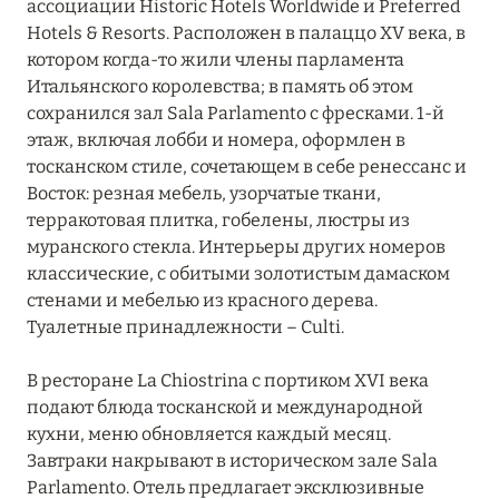
ассоциации Historic Hotels Worldwide и Preferred
Principe Forte dei Marmi
Hotels & Resorts. Расположен в палаццо XV века, в
котором когда-то жили члены парламента
Terme di Saturnia Natural Destination
Итальянского королевства; в память об этом
сохранился зал Sala Parlamento с фресками. 1-й
Villa Roma Imperiale
этаж, включая лобби и номера, оформлен в
тосканском стиле, сочетающем в себе ренессанс и
ВЕРСИЛИЯ
0
Восток: резная мебель, узорчатые ткани,
терракотовая плитка, гобелены, люстры из
муранского стекла. Интерьеры других номеров
ВИАРЕДЖО
0
классические, с обитыми золотистым дамаском
стенами и мебелью из красного дерева.
Туалетные принадлежности – Culti.
КОРТОНА
0
В ресторане La Chiostrina с портиком XVI века
подают блюда тосканской и международной
ПИЗА
0
кухни, меню обновляется каждый месяц.
Завтраки накрывают в историческом зале Sala
Parlamento. Отель предлагает эксклюзивные