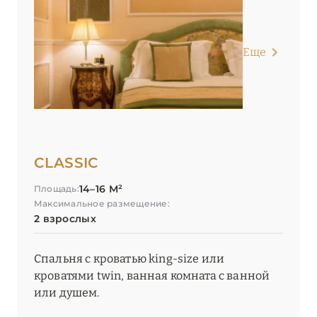
Palazzo Firenze by Baglioni Hotels & Resorts
Portrait Firenze
Еще
Starhotels Michelangelo Firenze
Starhotels Tuscany
The St. Regis Florence
CLASSIC
Villa Cora
14–16 М²
Площадь:
Максимальное размещение:
ФОРТЕ-ДЕЙ-МАРМИ
0
2 взрослых
ТРЕНТИНО-АЛЬТО-
Спальня с кроватью king-size или
5
кроватями twin, ванная комната с ванной
АДИДЖЕ
или душем.