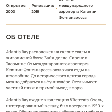
Mazzarò Sea Palace
Открытие:
Реновация:
международного
Villa Igiea
2000
2019
аэропорта Катании
Фонтанаросса
АГРИДЖЕНТО
0
ОБ ОТЕЛЕ
ДЖАРДИНИ-НАКСОС
0
Atlantis Bay расположен на склоне скалы в
живописной бухте Байя-делле-Сирене в
КАТАНЬЯ
0
Таормине. От международного аэропорта
Катании Фонтанаросса около часа езды на
автомобиле. До исторического центра города
ПАЛЕРМО
0
можно добраться на фуникулёре. Отель имеет
частный пляж и прямой выход к морю.
СИРАКУЗА
0
Atlantis Bay входит в коллекцию VRetreats. Отель,
интегрированный в скалу, был построен в 1950-х
годах. Общие пространства обставлены мебелью