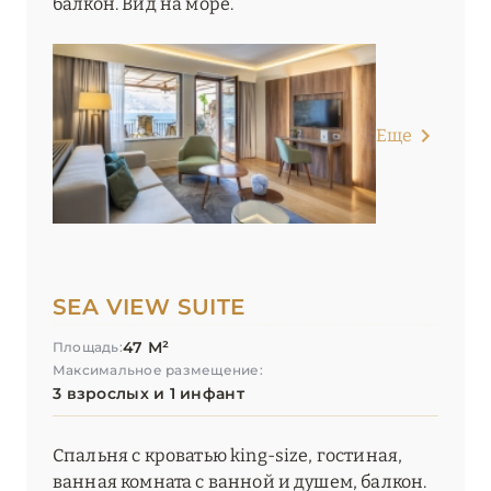
балкон. Вид на море.
Еще
SEA VIEW SUITE
47 М²
Площадь:
Максимальное размещение:
3 взрослых и 1 инфант
Спальня с кроватью king-size, гостиная,
ванная комната с ванной и душем, балкон.