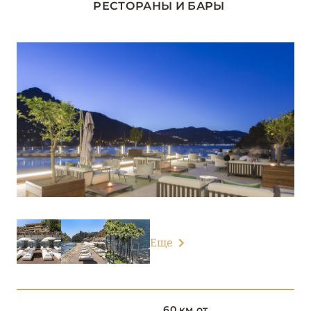
РЕСТОРАНЫ И БАРЫ
ЛАЦИО
14
ЛИГУРИЯ
5
ЛОМБАРДИЯ
26
ПЬЕМОНТ
3
САРДИНИЯ
24
СИЦИЛИЯ
4
Еще
Atlantis Bay
Grand Hotel Timeo, A Belmond Hotel, Taormina
60 км от