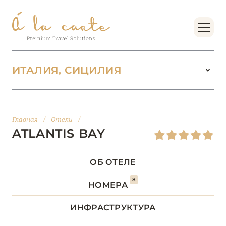
ИТАЛИЯ, СИЦИЛИЯ
ИТАЛИЯ
142
Главная
/
Отели
/
ВАЛЛЕ-Д’АОСТА
2
ATLANTIS BAY
ВЕНЕТО
18
ОБ ОТЕЛЕ
8
ДОЛОМИТОВЫЕ АЛЬПЫ
1
НОМЕРА
ИНФРАСТРУКТУРА
КАМПАНИЯ
5