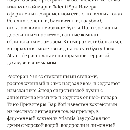
ТАОРМИНА
0
итальянской марки Talenti Spa. Номера
оформлены в современном стиле, в светлых тонах
(бледно-зелёный, бисквитный, голубой),
ТОСКАНА
29
отсылающих к пейзажам бухты. Полы застланы
деревянным паркетом, ванные комнаты
ТРЕНТИНО-АЛЬТО-
облицованы мрамором. В номерах есть балконы, с
5
которых открывается вид на горы и бухту. Люкс
АДИДЖЕ
Atlantide располагает панорамной террасой,
джакузи и хаммамом.
УМБРИЯ
1
Ресторан Nui со стеклянными стенами,
ФРИУЛИ-ВЕНЕЦИЯ-
расположенный прямо над заливом, предлагает
1
изысканные блюда сицилийской кухни с
ДЖУЛИЯ
акцентом на местных продуктах от шеф-повара
Тино Привитеры. Бар Kori известен коктейлями
ЭМИЛИЯ-РОМАНЬЯ
2
из местных ингредиентов: например, в
фирменный коктейль Atlantis Bay добавляют
джин с морской водой, водоросли и лимонный