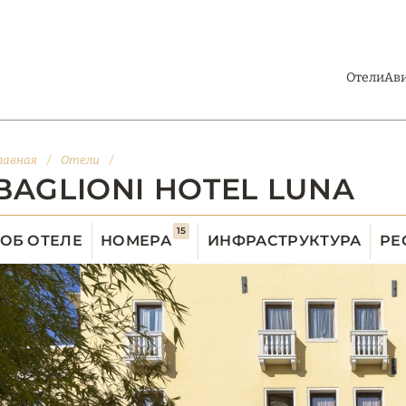
Отели
Ав
лавная
/
Отели
/
BAGLIONI HOTEL LUNA
15
ОБ ОТЕЛЕ
НОМЕРА
ИНФРАСТРУКТУРА
РЕ