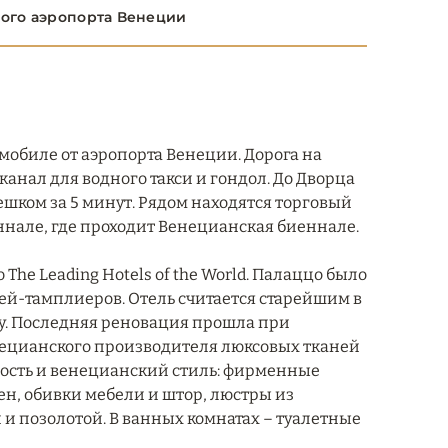
ного аэропорта Венеции
омобиле от аэропорта Венеции. Дорога на
 канал для водного такси и гондол. До Дворца
ешком за 5 минут. Рядом находятся торговый
нале, где проходит Венецианская биеннале.
ю The Leading Hotels of the World. Палаццо было
ей-тамплиеров. Отель считается старейшим в
ку. Последняя реновация прошла при
енецианского производителя люксовых тканей
нность и венецианский стиль: фирменные
тен, обивки мебели и штор, люстры из
й и позолотой. В ванных комнатах – туалетные