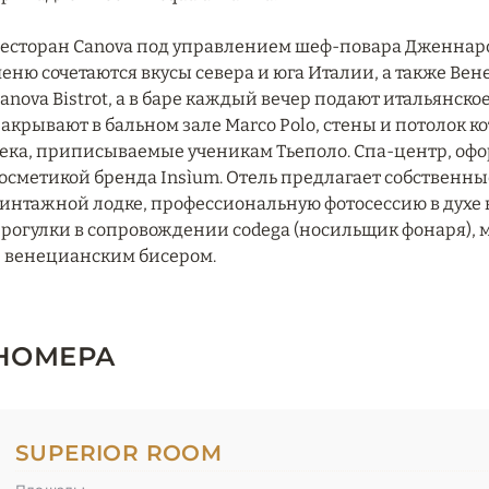
есторан Canova под управлением шеф-повара Дженнаро 
еню сочетаются вкусы севера и юга Италии, а также Вен
anova Bistrot, а в баре каждый вечер подают итальянское
акрывают в бальном зале Marco Polo, стены и потолок 
ека, приписываемые ученикам Тьеполо. Спа-центр, офо
осметикой бренда Insìum. Отель предлагает собственны
интажной лодке, профессиональную фотосессию в духе
рогулки в сопровождении codega (носильщик фонаря), 
 венецианским бисером.
НОМЕРА
SUPERIOR ROOM