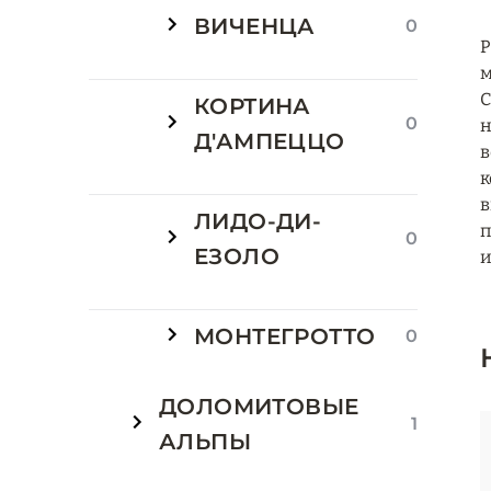
ВИЧЕНЦА
0
Р
м
C
КОРТИНА
0
н
Д'АМПЕЦЦО
в
к
в
ЛИДО-ДИ-
п
0
ЕЗОЛО
и
МОНТЕГРОТТО
0
ДОЛОМИТОВЫЕ
1
АЛЬПЫ