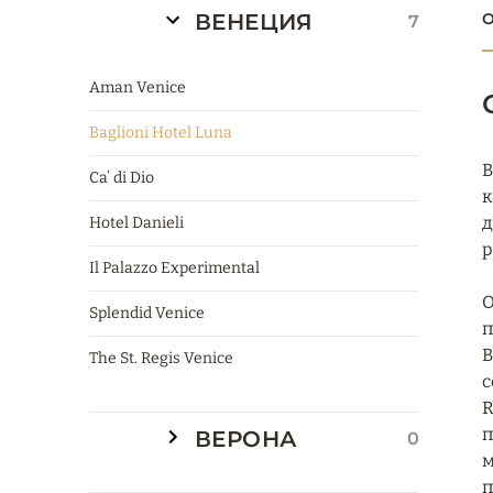
ВЕНЕЦИЯ
О
7
Aman Venice
Baglioni Hotel Luna
B
Ca’ di Dio
к
д
Hotel Danieli
р
Il Palazzo Experimental
О
Splendid Venice
п
В
The St. Regis Venice
с
R
п
ВЕРОНА
0
м
п