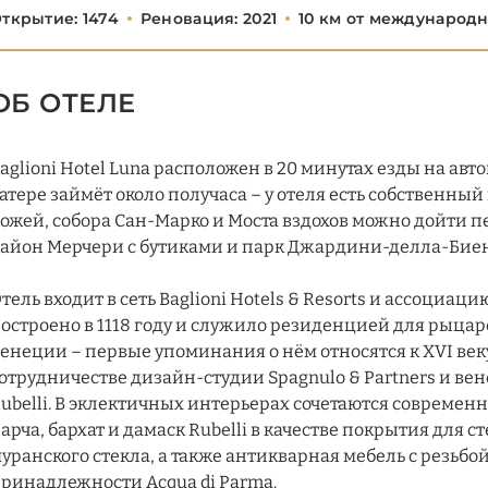
ткрытие: 1474
Реновация: 2021
10 км от международ
ОБ ОТЕЛЕ
aglioni Hotel Luna расположен в 20 минутах езды на авт
атере займёт около получаса – у отеля есть собственный
ожей, собора Сан-Марко и Моста вздохов можно дойти п
айон Мерчери с бутиками и парк Джардини-делла-Биен
тель входит в сеть Baglioni Hotels & Resorts и ассоциаци
остроено в 1118 году и служило резиденцией для рыцар
енеции – первые упоминания о нём относятся к XVI ве
отрудничестве дизайн-студии Spagnulo & Partners и в
ubelli. В эклектичных интерьерах сочетаются совреме
арча, бархат и дамаск Rubelli в качестве покрытия для с
уранского стекла, а также антикварная мебель с резьбо
ринадлежности Acqua di Parma.