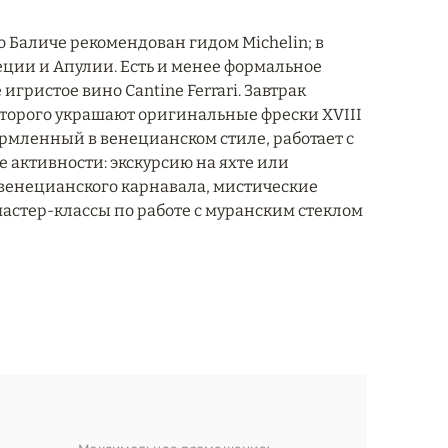
Баличе рекомендован гидом Michelin; в
еции и Апулии. Есть и менее формальное
 игристое вино Cantine Ferrari. Завтрак
которого украшают оригинальные фрески XVIII
рмленный в венецианском стиле, работает с
е активности: экскурсию на яхте или
 венецианского карнавала, мистические
мастер-классы по работе с муранским стеклом