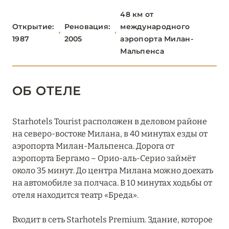
48 км от
Lefay Resort & SPA Lago di Garda
Открытие:
Реновация:
международного
1987
2005
аэропорта Милан-
Passalacqua
Мальпенса
Starhotels Cristallo Palace
Villa d'Este
ОБ ОТЕЛЕ
БЕРГАМО
0
Starhotels Tourist расположен в деловом районе
на северо-востоке Милана, в 40 минутах езды от
аэропорта Милан-Мальпенса. Дорога от
БРЕШИЯ
0
аэропорта Бергамо – Орио-аль-Серио займёт
около 35 минут. До центра Милана можно доехать
на автомобиле за полчаса. В 10 минутах ходьбы от
МИЛАН
15
отеля находится театр «Бреда».
Входит в сеть Starhotels Premium. Здание, которое
Armani Hotel Milano