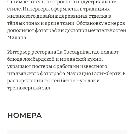
занимает отель, построено в индустриальном
Bvlgari Hotel Milano
стиле. Интерьеры оформлены в традициях
миланского дизайна: деревянная отделка в
Casa Baglioni Milan
тёплых тонах и яркие ткани. Обстановку номеров
дополняют фотографии достопримечательностей
Château Monfort
Милана.
Four Seasons Hotel Milano
Интерьер ресторана La Cuccagnina, где подают
Mandarin Oriental, Milan
блюда ломбардской и миланской кухни,
украшают постеры с работами известного
Palazzo Parigi Hotel & Grand Spa
итальянского фотографа Маурицио Галимберти. В
распоряжении гостей бизнес-уголок и
Portrait Milano
тренажёрный зал.
Rosa Grand Milano
Starhotels Anderson
НОМЕРА
Starhotels Business Palace
Starhotels E.c.ho.