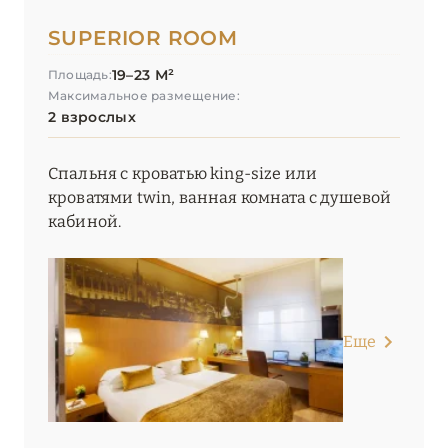
ПЬЕМОНТ
3
SUPERIOR ROOM
САРДИНИЯ
24
19–23 М²
Площадь:
Максимальное размещение:
2 взрослых
СИЦИЛИЯ
4
Спальня с кроватью king-size или
ТОСКАНА
29
кроватями twin, ванная комната с душевой
кабиной.
ТРЕНТИНО-АЛЬТО-
5
АДИДЖЕ
УМБРИЯ
1
Еще
ФРИУЛИ-ВЕНЕЦИЯ-
1
ДЖУЛИЯ