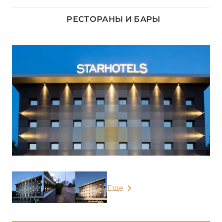
ЛАЦИО
14
РЕСТОРАНЫ И БАРЫ
ЛИГУРИЯ
5
ЛОМБАРДИЯ
26
Grand Hotel Fasano
Grand Hotel Tremezzo
Grand Hotel Victoria Concept & Spa
Grand Hotel Villa Serbelloni
Hotel Royal Victoria
Еще
Hotel Villa Cipressi
L’Albereta Relais & Châteaux