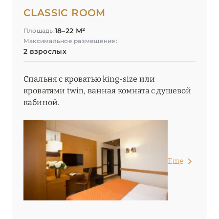
CLASSIC ROOM
Starhotels Grand Milan
18–22 М²
Площадь:
Starhotels Ritz
Максимальное размещение:
2 взрослых
Starhotels Tourist
Спальня с кроватью king-size или
МОНЦА
0
кроватями twin, ванная комната с душевой
кабиной.
ОЗ. ИЗЕО
0
ОЗ. КОМО
0
Еще
ОЗ. МАДЖОРЕ
0