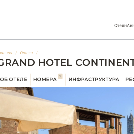
Отели
Ав
лавная
/
Отели
/
GRAND HOTEL CONTINENT
9
ОБ ОТЕЛЕ
НОМЕРА
ИНФРАСТРУКТУРА
РЕ