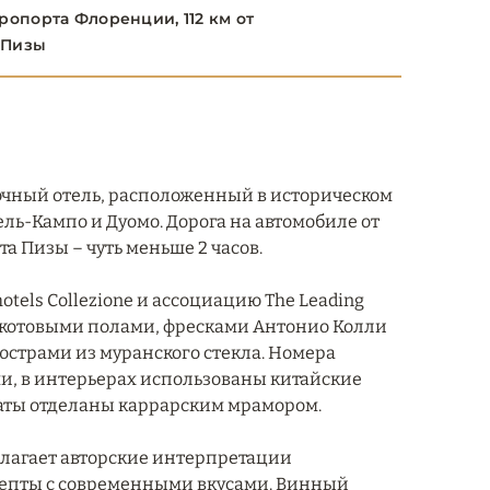
ропорта Флоренции, 112 км от
 Пизы
дочный отель, расположенный в историческом
ль-Кампо и Дуомо. Дорога на автомобиле от
а Пизы – чуть меньше 2 часов.
hotels Collezione и ассоциацию The Leading
рракотовыми полами, фресками Антонио Колли
юстрами из муранского стекла. Номера
, в интерьерах использованы китайские
аты отделаны каррарским мрамором.
длагает авторские интерпретации
цепты с современными вкусами. Винный