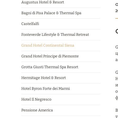
Augustus Hotel & Resort
О
2
Bagni di Pisa Palace & Thermal Spa
Castelfalfi
Fonteverde Lifestyle & Thermal Retreat
Grand Hotel Continental Siena
G
ц
Grand Hotel Principe di Piemonte
а
Grotta Giusti Thermal Spa Resort
G
Hermitage Hotel & Resort
H
и
Hotel Byron Forte dei Marmi
о
ф
Hotel Il Negresco
В
Pensione America
т