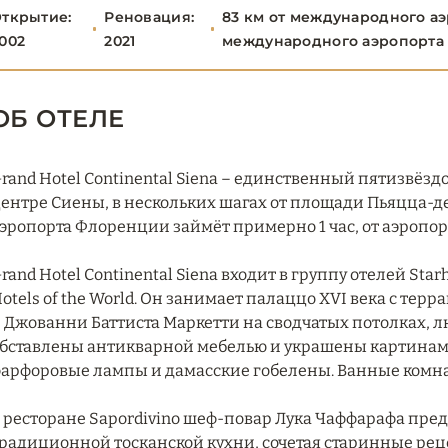
ткрытие:
Реновация:
83 км от международного аэ
002
2021
международного аэропорта
ОБ ОТЕЛЕ
rand Hotel Continental Siena – единственный пятизвёз
ентре Сиены, в нескольких шагах от площади Пьяцца-де
эропорта Флоренции займёт примерно 1 час, от аэропорт
rand Hotel Continental Siena входит в группу отелей Star
otels of the World. Он занимает палаццо XVI века с те
 Джованни Баттиста Маркетти на сводчатых потолках, л
бставлены антикварной мебелью и украшены картинами
арфоровые лампы и дамасские гобелены. Ванные комн
 ресторане Sapordivino шеф-повар Лука Чаффарафа пре
радиционной тосканской кухни, сочетая старинные ре