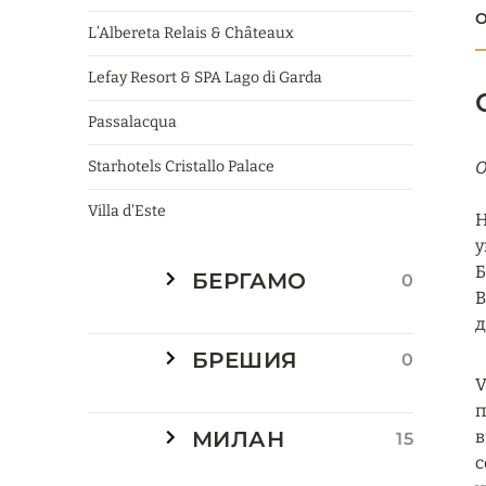
О
L’Albereta Relais & Châteaux
Lefay Resort & SPA Lago di Garda
Passalacqua
Starhotels Cristallo Palace
О
Villa d'Este
H
у
Б
БЕРГАМО
0
В
д
БРЕШИЯ
0
V
п
МИЛАН
в
15
с