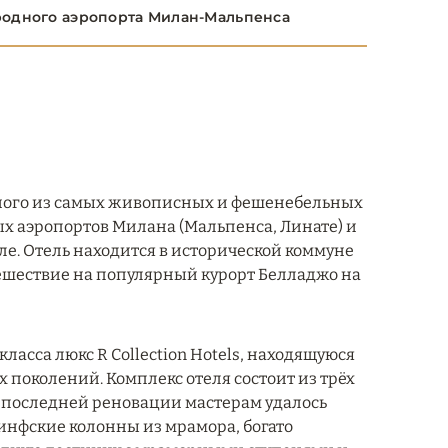
родного аэропорта Милан-Мальпенса
 одного из самых живописных и фешенебельных
ых аэропортов Милана (Мальпенса, Линате) и
ле. Отель находится в исторической коммуне
ешествие на популярный курорт Белладжо на
 класса люкс R Collection Hotels, находящуюся
 поколений. Комплекс отеля состоит из трёх
оде последней реновации мастерам удалось
инфские колонны из мрамора, богато