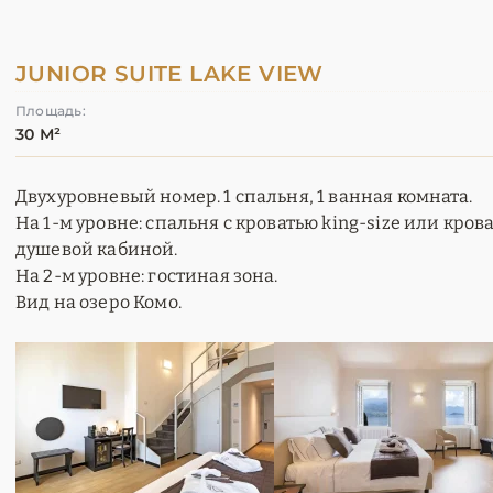
JUNIOR SUITE LAKE VIEW
Площадь:
30 М²
Двухуровневый номер. 1 спальня, 1 ванная комната.
На 1-м уровне: спальня с кроватью king-size или кров
душевой кабиной.
На 2-м уровне: гостиная зона.
Вид на озеро Комо.