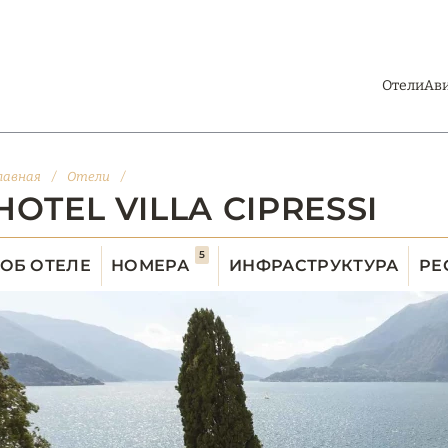
Отели
Ав
лавная
/
Отели
/
HOTEL VILLA CIPRESSI
5
ОБ ОТЕЛЕ
НОМЕРА
ИНФРАСТРУКТУРА
РЕ