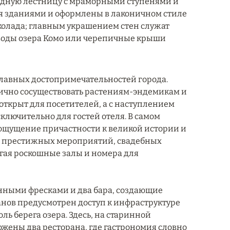
адную лестницу с мраморными ступенями и
 зданиями и оформлены в лаконичном стиле
околада; главным украшением стен служат
воды озера Комо или черепичные крыши
главных достопримечательностей города.
ично сосуществовать растениям-эндемикам и
 открыт для посетителей, а с наступлением
ключительно для гостей отеля. В самом
ощущение причастности к великой истории и
ля престижных мероприятий, свадебных
гая роскошные залы и номера для
линными фресками и два бара, создающие
анов предусмотрен доступ к инфраструктуре
оль берега озера. Здесь, на старинной
ожены два ресторана, где гастрономия словно