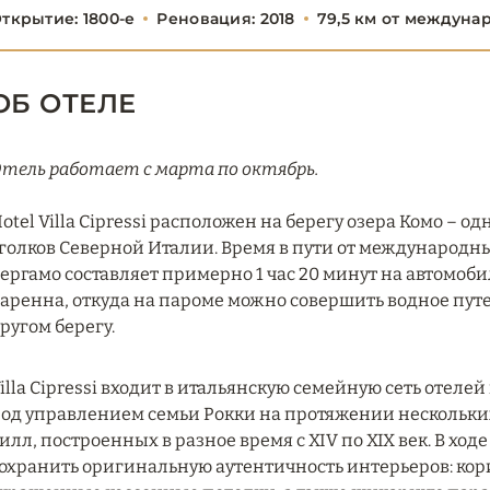
ткрытие: 1800-е
Реновация: 2018
79,5 км от междуна
ОБ ОТЕЛЕ
тель работает с марта по октябрь.
otel Villa Cipressi расположен на берегу озера Комо –
голков Северной Италии. Время в пути от международн
ергамо составляет примерно 1 час 20 минут на автомоби
аренна, откуда на пароме можно совершить водное пут
ругом берегу.
illa Cipressi входит в итальянскую семейную сеть отелей
од управлением семьи Рокки на протяжении нескольких
илл, построенных в разное время с XIV по XIX век. В х
охранить оригинальную аутентичность интерьеров: кор