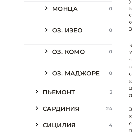
у
к
МОНЦА
0
с
о
В
ОЗ. ИЗЕО
0
Б
ОЗ. КОМО
0
У
э
в
ОЗ. МАДЖОРЕ
0
с
к
ц
ПЬЕМОНТ
3
п
САРДИНИЯ
24
В
к
с
СИЦИЛИЯ
4
п