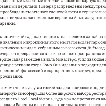
крашенные кессонные потолки, а также шикарную пар
оваными перилами. Номера распределены между тремя
 преобладанием оттенков слоновой кости и горького ш
кна с видом на заснеженные вершины Альп, лазурные 
аренны.
отанический сад под стенами отеля является одной из 
никальный микроклимат этого места позволяет гармон
кзотическим видам, собранным со всего света. Днём сад
ечера он превращается в эксклюзивное пространство ис
ердце сада размещена вилла Монастеро, усиливающая 
ультуре региона озера Комо. Она идеально подходит д
еремоний, фотосессий и корпоративных встреч, предла
роживания.
 самом отеле к услугам гостей зал для завтраков с под
амерную атмосферу. Для более широкого выбора рестор
оседнего Hotel Royal Victoria, куда можно прогуляться вд
лощади Варенны и на террасе с видом на озеро, распол