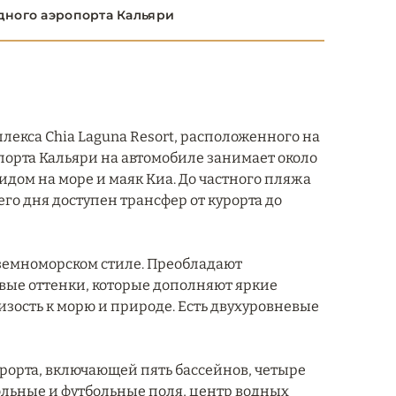
дного аэропорта Кальяри
мплекса Chia Laguna Resort, расположенного на
порта Кальяри на автомобиле занимает около
идом на море и маяк Киа. До частного пляжа
его дня доступен трансфер от курорта до
иземноморском стиле. Преобладают
овые оттенки, которые дополняют яркие
зость к морю и природе. Есть двухуровневые
урорта, включающей пять бассейнов, четыре
ольные и футбольные поля, центр водных