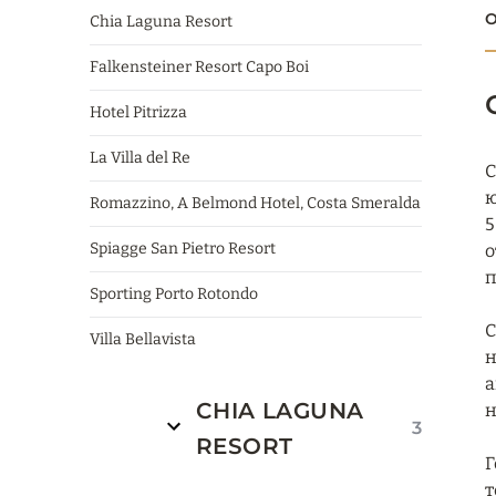
О
Chia Laguna Resort
Falkensteiner Resort Capo Boi
Hotel Pitrizza
La Villa del Re
C
ю
Romazzino, A Belmond Hotel, Costa Smeralda
5
Spiagge San Pietro Resort
о
п
Sporting Porto Rotondo
C
Villa Bellavista
н
а
CHIA LAGUNA
н
3
RESORT
Г
т