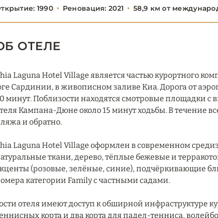
ткрытие: 1990
Реновация: 2021
58,9 км от междунаро
ОБ ОТЕЛЕ
hia Laguna Hotel Village является частью курортного ко
ге Сардинии, в живописном заливе Киа. Дорога от аэро
0 минут. Поблизости находятся смотровые площадки с в
теля Кампана-Дюне около 15 минут ходьбы. В течение вс
ляжа и обратно.
hia Laguna Hotel Village оформлен в современном сред
атуральные ткани, дерево, тёплые бежевые и терракот
кценты (розовые, зелёные, синие), подчёркивающие бли
омера категории Family с частными садами.
ости отеля имеют доступ к обширной инфраструктуре к
еннисных корта и два корта для падел-тенниса, волейб