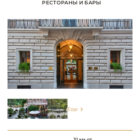
РЕСТОРАНЫ И БАРЫ
ЛАЦИО
14
Anantara Palazzo Naiadi Rome Hotel
Hotel de Russie
Westin Excelsior Rome
РИМ
11
ЛИГУРИЯ
5
Еще
ЛОМБАРДИЯ
26
ПЬЕМОНТ
3
31 км от