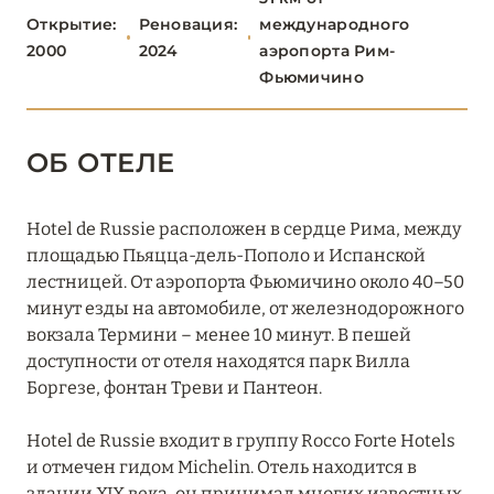
САРДИНИЯ
24
Открытие:
Реновация:
международного
2000
2024
аэропорта Рим-
Фьюмичино
СИЦИЛИЯ
4
ТОСКАНА
29
ОБ ОТЕЛЕ
ТРЕНТИНО-АЛЬТО-
5
Hotel de Russie расположен в сердце Рима, между
АДИДЖЕ
площадью Пьяцца-дель-Пополо и Испанской
лестницей. От аэропорта Фьюмичино около 40–50
УМБРИЯ
1
минут езды на автомобиле, от железнодорожного
вокзала Термини – менее 10 минут. В пешей
ФРИУЛИ-ВЕНЕЦИЯ-
доступности от отеля находятся парк Вилла
1
Боргезе, фонтан Треви и Пантеон.
ДЖУЛИЯ
Hotel de Russie входит в группу Rocco Forte Hotels
ЭМИЛИЯ-РОМАНЬЯ
2
и отмечен гидом Michelin. Отель находится в
здании XIX века, он принимал многих известных