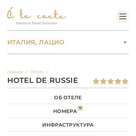
ИТАЛИЯ, ЛАЦИО
ИТАЛИЯ
142
Главная
/
Отели
/
ВАЛЛЕ-Д’АОСТА
2
HOTEL DE RUSSIE
ВЕНЕТО
18
ОБ ОТЕЛЕ
19
ДОЛОМИТОВЫЕ АЛЬПЫ
1
НОМЕРА
ИНФРАСТРУКТУРА
КАМПАНИЯ
5